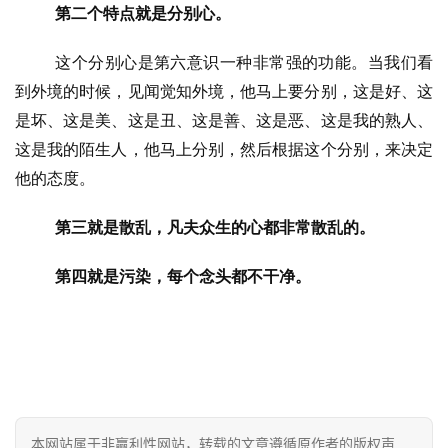
第二个特点就是分别心。
专
这个分别心是第六意识一种非常强的功能。当我们看
题
到外境的时候，见闻觉知外境，他马上要分别，这是好、这
公
是坏、这是美、这是丑、这是善、这是恶、这是我的熟人、
益
这是我的陌生人，他马上分别，然后根据这个分别，来决定
慈
他的态度。
善
第三就是散乱，凡夫众生的心都非常散乱的。
佛
教
第四就是污染，每个念头都不干净。
人
登录
注册
物
寺
院
巡
本网站属于非赢利性网站，转载的文章遵循原作者的版权声
礼