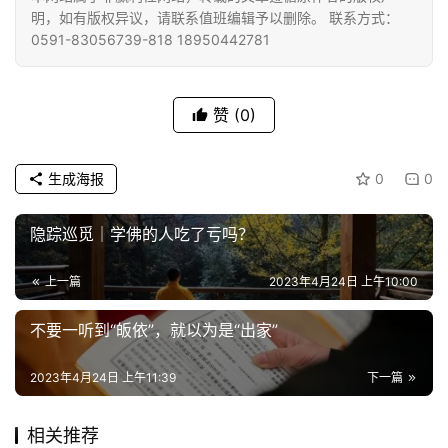
明，如有版权异议，请联系值班编辑予以删除。 联系方式：
0591-83056739-818 18950442781
视
频
赞
(0)
纪
录
生成海报
0
0
佛
隐踪巡觅｜学佛的人吃了亏吗？
教
艺
术
上一篇
2023年4月24日 上午10:00
不要一听到“皈依”，就以为是“出家”
政
策
2023年4月24日 上午11:39
下一篇
法
规
相关推荐