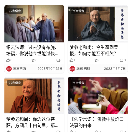
免
八点僧音
八点僧音
责
声
明
绍云法师：过去没有布施、
梦参老和尚：今生遭到果
培福，你说他今世能过快乐
报，如何才能互不相欠？
舒服的生活吗？（附轮转五
0
0
0
1
0
0
道罪福报应经）
三三两两
2025年10月31日
编辑 志斌
2023年3月7日
八点僧音
八点僧音
梦参老和尚：你念这位菩
【佛学常识 】佛教中放焰口
萨，方圆几十由旬里，都能
法事的由来
随你得到善报
0
0
0
2
0
0