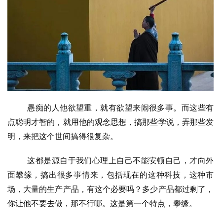
资
讯
八
点
僧
音
愚痴的人他欲望重，就有欲望来闹很多事。而这些有
高
点聪明才智的，就用他的观念思想，搞那些学说，弄那些发
僧
明，来把这个世间搞得很复杂。
访
谈
这都是源自于我们心理上自己不能安顿自己，才向外
面攀缘，搞出很多事情来，包括现在的这种科技，这种市
心
场，大量的生产产品，有这个必要吗？多少产品都过剩了，
乐
菩
你让他不要去做，那不行哪。这是第一个特点，攀缘。
提