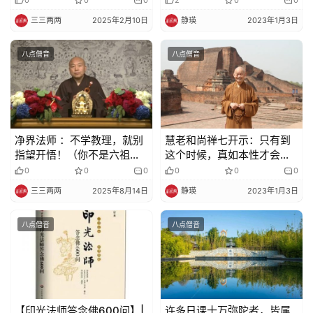
三三两两
2025年2月10日
静瑛
2023年1月3日
八点僧音
八点僧音
净界法师 ：不学教理，就别
慧老和尚禅七开示：只有到
指望开悟！（你不是六祖大
这个时候，真如本性才会完
师）
整地显现出来
0
0
0
0
0
0
三三两两
2025年8月14日
静瑛
2023年1月3日
八点僧音
八点僧音
【印光法师答念佛600问】|
许多日课十万弥陀者，皆属