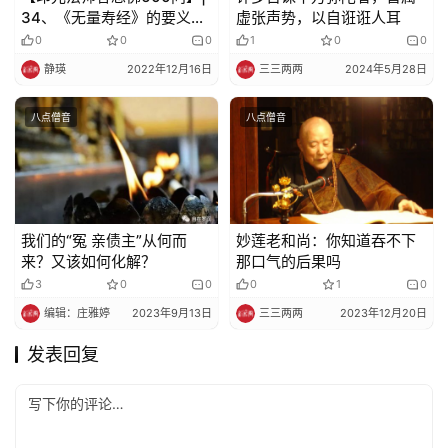
34、《无量寿经》的要义是
虚张声势，以自诳诳人耳
什么？
0
0
0
1
0
0
静瑛
2022年12月16日
三三两两
2024年5月28日
八点僧音
八点僧音
我们的“冤 亲债主”从何而
妙莲老和尚：你知道吞不下
来？又该如何化解？
那口气的后果吗
3
0
0
0
1
0
编辑：庄雅婷
2023年9月13日
三三两两
2023年12月20日
发表回复