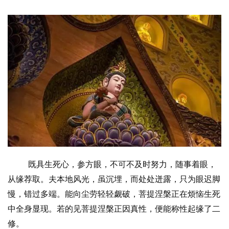
既具生死心，参方眼，不可不及时努力，随事着眼，
从缘荐取。夫本地风光，虽沉埋，而处处迸露，只为眼迟脚
慢，错过多端。能向尘劳轻轻觑破，菩提涅槃正在烦恼生死
中全身显现。若的见菩提涅槃正因真性，便能称性起缘了二
修。