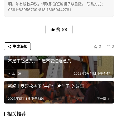
明，如有版权异议，请联系值班编辑予以删除。 联系方式：
专
0591-83056739-818 18950442781
题
赞
(0)
公
益
慈
生成海报
0
0
善
不是不起念头，而是不去追逐念头
佛
教
上一篇
2023年5月11日 下午4:47
人
登录
注册
物
新闻｜罗汉松树下 讲好“一片叶子”的故事
寺
2023年5月11日 下午5:54
下一篇
院
巡
相关推荐
礼