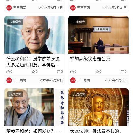
免
三三两两
2025年8月18日
三三两两
2024年7月31日
责
声
八点僧音
八点僧音
明
忏云老和尚：没学佛前身边
禅的高级状态是智慧
大多是酒肉朋友，学佛后身
边是同参道友
0
0
0
0
0
0
三三两两
2024年7月17日
三三两两
2025年3月6日
八点僧音
八点僧音
梦参老和尚：如何发财？一
大愿法师：佛法最不共的、