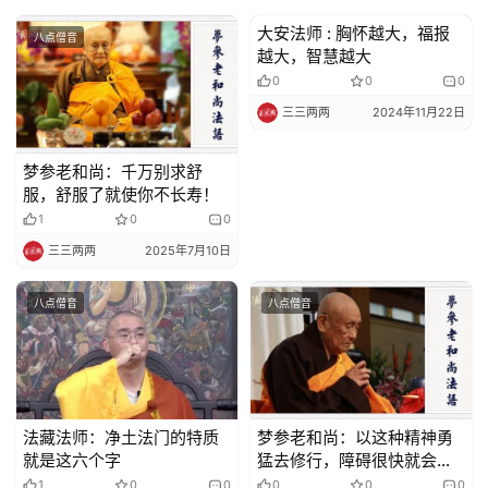
大安法师 : 胸怀越大，福报
八点僧音
八点僧音
视
越大，智慧越大
频
0
0
0
三三两两
2024年11月22日
纪
录
梦参老和尚：千万别求舒
服，舒服了就使你不长寿！
1
0
0
佛
教
三三两两
2025年7月10日
艺
术
八点僧音
八点僧音
政
策
法
法藏法师：净土法门的特质
梦参老和尚：以这种精神勇
规
就是这六个字
猛去修行，障碍很快就会消
失
1
0
0
0
0
0