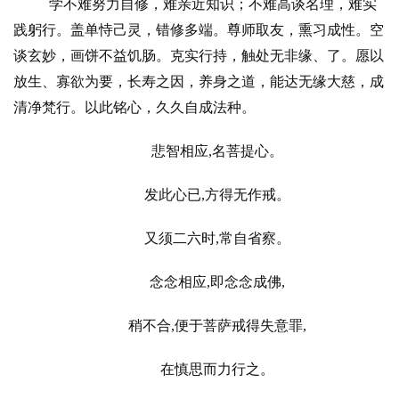
学不难努力自修，难亲近知识；不难高谈名理，难实
践躬行。盖单恃己灵，错修多端。尊师取友，熏习成性。空
谈玄妙，画饼不益饥肠。克实行持，触处无非缘、了。愿以
放生、寡欲为要，长寿之因，养身之道，能达无缘大慈，成
清净梵行。以此铭心，久久自成法种。
悲智相应
,
名菩提心。
发此心已
,
方得无作戒。
又须二六时
,
常自省察。
念念相应
,
即念念成佛
,
稍不合
,
便于菩萨戒得失意罪
,
在慎思而力行之。