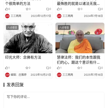
个很简单的方法
最殊胜的就是以诸法无我为
主的正见
0
0
0
0
0
0
三三两两
2023年12月17日
三三两两
2024年7月18日
八点僧音
八点僧音
印光大师：念佛有方法
慧律法师：我们的本性跟我
们的心，跟这个意识有什么
不同
1
0
0
1
0
0
编辑：庄雅婷
2023年10月21日
三三两两
2025年7月16日
发表回复