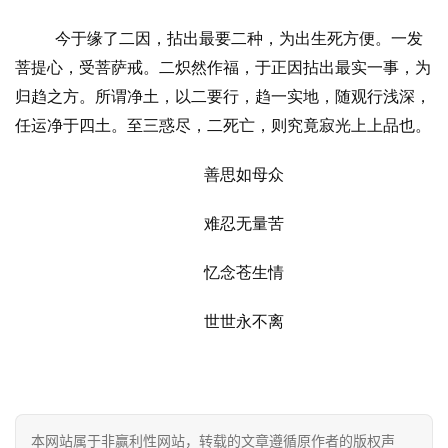
资
今于缘了二因，拈出最要二种，为出生死方便。一发
讯
菩提心，受菩萨戒。二炽然作福，于正因拈出最实一事，为
归趋之方。所谓净土，以二要行，趋一实地，随观行浅深，
八
点
任运净于四土。至三惑尽，二死亡，则究竟寂光上上品也。
僧
音
善思如母众
难忍无量苦
高
僧
忆念苍生情
访
谈
世世永不离
心
乐
菩
提
本网站属于非赢利性网站，转载的文章遵循原作者的版权声