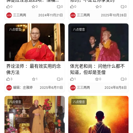
习劳、持戒、自尊
0
0
0
0
0
0
三三两两
2024年11月21日
三三两两
2025年10月28日
八点僧音
八点僧音
界诠法师 ：最有效实用的念
体光老和尚 ：问他什么都不
佛方法
知道，但却是圣僧
3
1
0
1
0
0
编辑：庄雅婷
2025年6月11日
三三两两
2024年8月8日
八点僧音
八点僧音