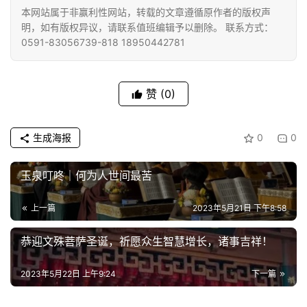
本网站属于非赢利性网站，转载的文章遵循原作者的版权声
佛
明，如有版权异议，请联系值班编辑予以删除。 联系方式：
教
0591-83056739-818 18950442781
人
登录
注册
物
赞
(0)
寺
院
巡
生成海报
0
0
礼
玉泉叮咚｜何为人世间最苦
视
频
上一篇
2023年5月21日 下午8:58
恭迎文殊菩萨圣诞，祈愿众生智慧增长，诸事吉祥！
纪
录
2023年5月22日 上午9:24
下一篇
佛