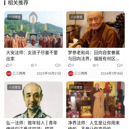
相关推荐
教
艺
术
八点僧音
八点僧音
政
策
法
大安法师：女孩子尽量不要
梦参老和尚：回向自家眷属
规
出家
与回向法界，福报有何区
别？
0
0
0
0
0
0
免
三三两两
2025年10月21日
三三两两
2024年1月18日
责
声
八点僧音
八点僧音
明
弘一法师：致年轻人 | 青年
净界法师：人生是让你用来
佛徒应注意这四项：惜福、
修的，不是让你享受的