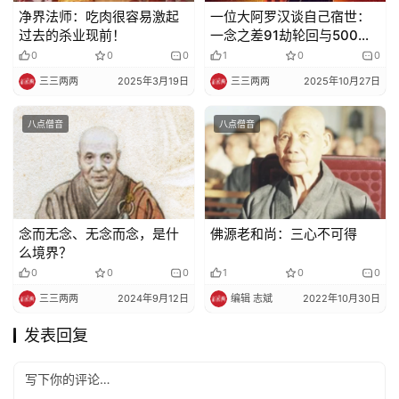
净界法师：吃肉很容易激起
一位大阿罗汉谈自己宿世：
过去的杀业现前！
一念之差91劫轮回与500世
做狗
0
0
0
1
0
0
三三两两
2025年3月19日
三三两两
2025年10月27日
八点僧音
八点僧音
念而无念、无念而念，是什
佛源老和尚：三心不可得
么境界？
0
0
0
1
0
0
三三两两
2024年9月12日
编辑 志斌
2022年10月30日
发表回复