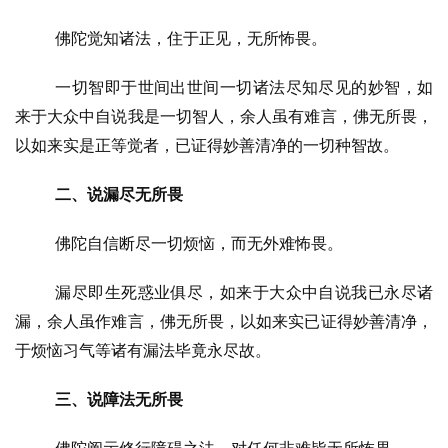
佛陀觉知诸法，住于正见，无所怖畏。
一切智即于世间出世间一切诸法尽知尽见的妙智，如
来于大众中自说我是一切智人，余人虽有难言，佛无所畏，
以如来实是正等觉者，已证得妙善清净的一切种智故。
二、说漏尽无所畏
佛陀自信断尽一切烦恼，而无外难怖畏。
漏尽即生死惑业俱尽，如来于大众中自说我已永尽诸
漏，余人虽作难言，佛无所畏，以如来实已证得妙善清净，
于烦恼习气等诸有漏法毕竟永尽故。
三、说障法无所畏