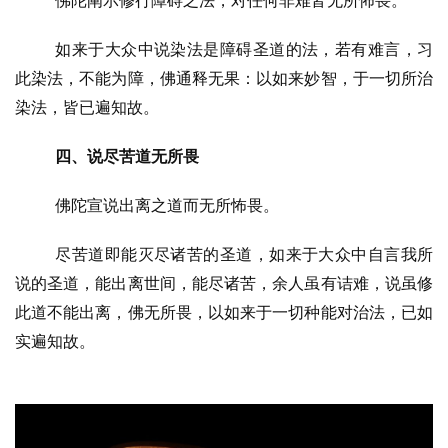
佛陀阐示修行障碍之法，对任何非难皆无所怖畏。
如来于大众中说染法是障碍圣道的法，若有难言，习
此染法，不能为障，佛通释无果：以如来妙智，于一切所治
染法，皆已遍知故。
四、说尽苦道无所畏
佛陀宣说出离之道而无所怖畏。
资
尽苦道即能灭尽诸苦的圣道，如来于大众中自言我所
讯
说的圣道，能出离世间，能尽诸苦，余人虽有诘难，说虽修
此道不能出离，佛无所畏，以如来于一切种能对治法，已如
八
实遍知故。
点
僧
音