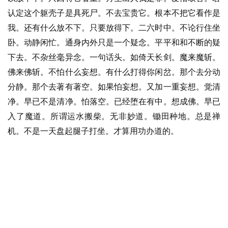
音
认定这个躯壳子是具死尸。不去宝贵它。根本不把它看作是
我。还有什么放不下。只要放得下。二六时中。不论行住坐
高
卧。动静闲忙。通身内外只是一个疑念。平平和和不断的疑
僧
访
下去。不杂丝毫异念。一句话头。如倚天长剑。魔来魔斩。
谈
佛来佛斩。不怕什么妄想。有什么打得你闲岔。那个去分动
分静。那个去著有著空。如果怕妄想。又加一重妄想。觉清
心
净。早已不是清净。怕落空。已经堕在有中。想成佛。早已
乐
入了魔道。所谓运水搬柴。无非妙道。锄田种地。总是禅
菩
机。不是一天盘起腿子打坐。才算用功办道的。
提
专
题
公
益
慈