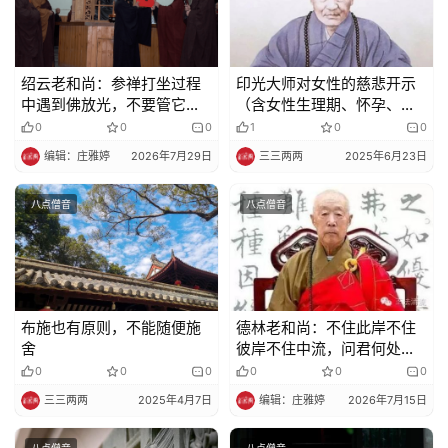
绍云老和尚：参禅打坐过程
印光大师对女性的慈悲开示
中遇到佛放光，不要管它！
（含女性生理期、怀孕、临
不要生欢喜心
产、哺乳）
0
0
0
1
0
0
编辑：庄雅婷
2026年7月29日
三三两两
2025年6月23日
八点僧音
八点僧音
布施也有原则，不能随便施
德林老和尚：不住此岸不住
舍
彼岸不住中流，问君何处安
身
0
0
0
0
0
0
三三两两
2025年4月7日
编辑：庄雅婷
2026年7月15日
八点僧音
八点僧音