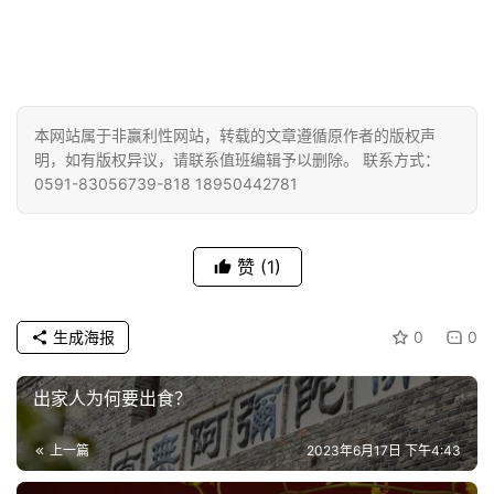
善
佛
教
人
本网站属于非赢利性网站，转载的文章遵循原作者的版权声
登录
注册
明，如有版权异议，请联系值班编辑予以删除。 联系方式：
物
0591-83056739-818 18950442781
寺
院
赞
(1)
巡
礼
生成海报
0
0
视
频
出家人为何要出食？
纪
上一篇
2023年6月17日 下午4:43
录