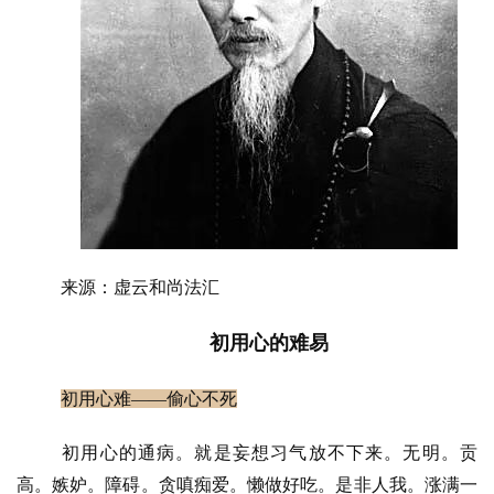
来源：虚云和尚法汇
初用心的难易
初用心难
——偷心不死
初用心的通病。就是妄想习气放不下来。无明。贡
高。嫉妒。障碍。贪嗔痴爱。懒做好吃。是非人我。涨满一