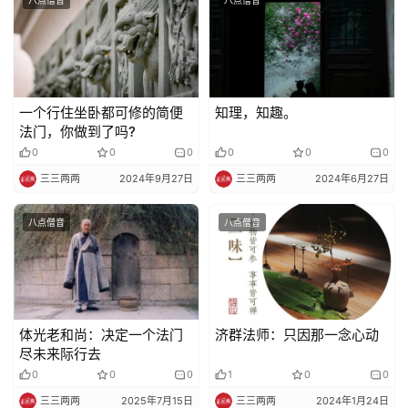
一个行住坐卧都可修的简便
知理，知趣。
法门，你做到了吗?
0
0
0
0
0
0
三三两两
2024年9月27日
三三两两
2024年6月27日
八点僧音
八点僧音
体光老和尚：决定一个法门
济群法师：只因那一念心动
尽未来际行去
0
0
0
1
0
0
三三两两
2025年7月15日
三三两两
2024年1月24日