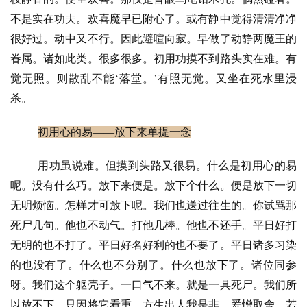
不是实在功夫。欢喜魔早已附心了。或有静中觉得清清净净
很好过。动中又不行。因此避喧向寂。早做了动静两魔王的
眷属。诸如此类。很多很多。初用功摸不到路头实在难。有
觉无照。则散乱不能‘落堂。’有照无觉。又坐在死水里浸
杀。
初用心的易
——放下来单提一念
用功虽说难。但摸到头路又很易。什么是初用心的易
呢。没有什么巧。放下来便是。放下个什么。便是放下一切
无明烦恼。怎样才可放下呢。我们也送过往生的。你试骂那
资
讯
死尸几句。他也不动气。打他几棒。他也不还手。平日好打
无明的也不打了。平日好名好利的也不要了。平日诸多习染
八
的也没有了。什么也不分别了。什么也放下了。诸位同参
点
呀。我们这个躯壳子。一口气不来。就是一具死尸。我们所
僧
以放不下。只因将它看重。方生出人我是非。爱憎取舍。若