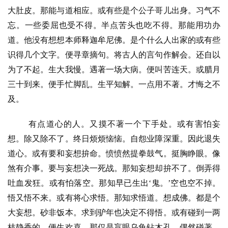
大肚皮。那能与道相应。或有些是个公子哥儿出身。习气不
忘。一些委屈也受不得。半点苦头也吃不得。那能用功办
道。他没有想想本师释迦牟尼佛。是个什么人出家的或有些
识得几个文字。便寻章摘句。将古人的言句作解会。还自以
为了不起。生大我慢。遇著一场大病。便叫苦连天。或腊月
三十到来。便手忙脚乱。生平知解。一点用不著。才悔之不
及。
有点道心的人。又摸不著一个下手处。或有害怕妄
想。除又除不了。终日烦烦恼恼。自怨业障深重。因此退失
道心。或有要和妄想拚命。愤愤然提拳鼓气。挺胸睁眼。像
煞有介事。要与妄想决一死战。那知妄想却拚不了。倒弄得
吐血发狂。或有怕落空。那知早已生出
‘鬼。’空也空不掉。
悟又悟不来。或有将心求悟。那知求悟道。想成佛。都是个
大妄想。砂非饭本。求到驴年也决定不得悟。或有碰到一两
枝静香的。便生欢喜。那仅是盲眼乌龟钻木孔。偶然碰著。