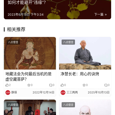
如何才能避开“违缘”？
佛
2023年6月18日 下午3:34
下一篇
教
艺
术
相关推荐
政
八点僧音
八点僧音
策
法
规
地藏法会为何最后当机的是
净慧长老：用心的诀窍
免
虚空藏菩萨？
责
2
0
0
0
0
0
声
静瑛
2022年12月14日
三三两两
2025年10月13日
明
八点僧音
八点僧音