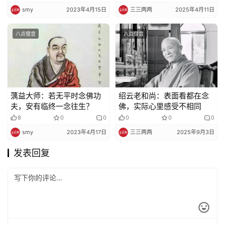
smy
2023年4月15日
三三两两
2025年4月11日
八点僧音
八点僧音
蕅益大师：若无平时念佛功
绍云老和尚：表面看都在念
夫，安有临终一念往生？
佛，实际心里感受不相同
8
0
0
0
0
0
smy
2023年4月17日
三三两两
2025年9月3日
发表回复