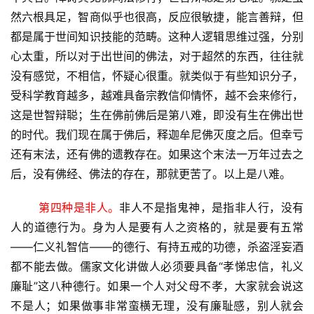
然六根具足，智商似乎也很高，反应很敏捷，能言善辩，但
都是属于世间知识技能的范畴。这种人逻辑思维过强，分别
心太重，所以对于出世间的佛法，对于超然的东西，往往就
没有感觉，不相信，怀疑心很重。就类似于有些知识分子，
受科学教育越多，越难具备宗教信仰情怀，越不会来修行，
这是世智辩聪；生在佛前佛后是第八难，即没有生在佛出世
的时代。我们现在属于佛后，释迦牟尼佛灭度之后。但幸亏
资
还有末法，还有佛的遗教存在。如果这个末法一万年过去之
讯
后，没有佛经、佛法的存在，那就更苦了。以上是八难。
八
第四种是非人。
非人不是指鬼神，是指非人行，没有
点
人的道德行为。身为人是要有人之资格的，就是要有五常
僧
——仁义礼智信——的德行、有持五戒的功德，杀盗淫妄酒
音
都不能去做。
儒家文化讲做人必须要具备“孝悌忠信，礼义
廉耻”这八种德行。如果一个人对父母不孝，大家就会说这
高
不是人；如果做事非常蛮横无理，没有廉耻感，别人就会
僧