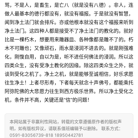
骂，不是人，是畜生，是亡八（就是没有八德）。非人，连
访
做人最基本的德行都没有，就没有福报。于是就没有智慧，
谈
闻到净土法门就会排斥。亦或他根本就没有这个福报来听到
净土法门。这四种人都是接受不了净土法门的教化的。就好
心
乐
比是一棵朽木，想要用来雕器皿、各种像都是雕不了的。朽
菩
木不可雕也；又像顽石，雨水是浸润不进去的。就是刚强难
提
化，刚愎自用，自以为是，听不进任何佛法的浸润。所以这
四类众生，没有受净土教化的因缘。除这四类众生之外，就
专
谈到受化之机了。净土之机，就是能够至诚相信，好乐求愿
题
往生净土！上者尽形寿，下者每天就念十声佛号，都能乘托
阿弥陀佛的大悲愿力往生到西方极乐世界。所以净土受化之
公
机，条件并不高，关键还是“信”的问题！
益
慈
善
本网站属于非赢利性网站，转载的文章遵循原作者的版权声
明，如有版权异议，请联系值班编辑予以删除。 联系方式：
佛
0591-83056739-818 18950442781