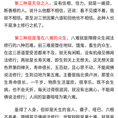
第二种是无信之人。
没有信根、信力，就是一阐提，
断善根的人。说什么他都不相信，还说：看不见摸不着，我
就不相信。甚至对三世因果六道轮回他也不相信。此种人也
不是净土修行之机了。
第三种就是落在八难的众生。
八难就是障碍众生闻法
修行的八种厄难。前三难是堕在地狱、饿鬼、畜生的众生，
在这三恶道里受苦都来不及，就无有闲暇，没有机缘见佛闻
法修行；再就是长寿天难，即生到天上无想天。这无想天是
色界第四禅天，寿命很长，五百劫，且心思不动，不能闻佛
说法修行；
生到边地为第五难。
主要是指北俱卢洲，那里众
生寿命很长，一千岁，物质生活富庶，很享乐。既不会生
病，也不会夭折，每天过得很滋润，就没有出离心，不能闻
佛说法修行；人间的盲聋喑哑为第六难。
	虽得了人身，但却是天生的盲人、聋子、哑巴、六根
不具者。障碍其见佛闻法修行；世智辩聪是第七难。就是虽