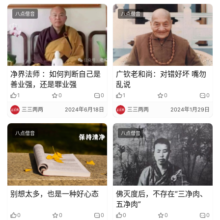
八点僧音
八点僧音
净界法师 ：如何判断自己是
广钦老和尚：对错好坏 嘴勿
善业强，还是罪业强
乱说
1
0
0
1
0
0
三三两两
2024年6月18日
三三两两
2024年1月29日
八点僧音
八点僧音
别想太多，也是一种好心态
佛灭度后，不存在“三净肉、
五净肉”
0
0
0
0
0
0