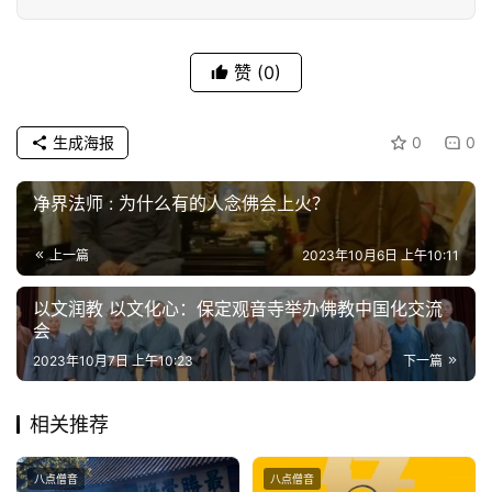
教
人
登录
注册
物
赞
(0)
寺
生成海报
0
0
院
巡
净界法师 : 为什么有的人念佛会上火？
礼
上一篇
2023年10月6日 上午10:11
视
频
以文润教 以文化心：保定观音寺举办佛教中国化交流
会
纪
2023年10月7日 上午10:23
下一篇
录
相关推荐
佛
教
八点僧音
八点僧音
艺