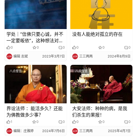
术
政
策
学处｜“信佛只要心诚，并不
没有人能绝对孤立的存在
法
一定要皈依”，这种想法对
规
吗？
0
0
0
0
0
0
编辑 志斌
2023年3月7日
三三两两
2024年8月9日
免
责
八点僧音
八点僧音
声
明
界诠法师 ：能活多久？还能
大安法师：种种的病，是我
为佛教做多少事？
们杀生的果报！
1
0
0
0
0
0
编辑：庄雅婷
2024年7月6日
三三两两
2025年4月7日