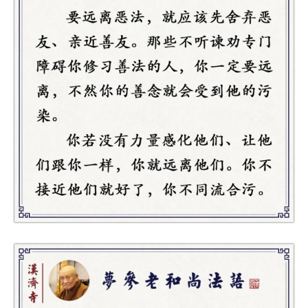
专
题
公
益
慈
善
佛
教
人
登录
注册
物
寺
院
巡
礼