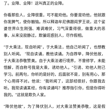
了。业障、业障！这叫真正的业障。 
你看那些人，业障很重，可不能劝他。你要是劝他，他就跟
你发脾气，使你触恼。所以释迦牟尼佛跟阎罗王说，这个娑
婆世界众生刚强、难调难伏，习气深重得很，做重大的恶
事，从来没寂静过，欺骗诳惑别人，尽作假相。 
“于大乘法，现自听闻”，于大乘法，他自己听闻了，也想教
别人听闻。 “现自读诵，教他读诵。为自荐举，降伏他故，
于大乘法恭敬赞美。自于大乘法诸行境界，不曾修学，未能
悟解，而自称号我是大乘，诱劝他人。”引诱、劝他人附己
学习。前两句，你听的是好的，后面就不是，别有用心，那
个心用得不对。他说：“我听闻了，这部经很好，你跟我去
听。我现读诵某经，你有读诵吗？推荐指引你，但是你得听
我的。”这就是欺负人家。 
“降伏他故”，为了降伏别人，对大乘法赞美恭敬，这是假