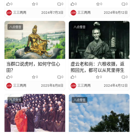
0
0
0
0
0
0
三三两两
2024年7月3日
三三两两
2024年9月12日
八点僧音
八点僧音
当群口说虎时，如何守住心
虚云老和尚：六根收摄，返
田？
照回光，都可以从死里得生
0
0
0
1
0
0
三三两两
2025年8月8日
三三两两
2024年4月12日
八点僧音
八点僧音