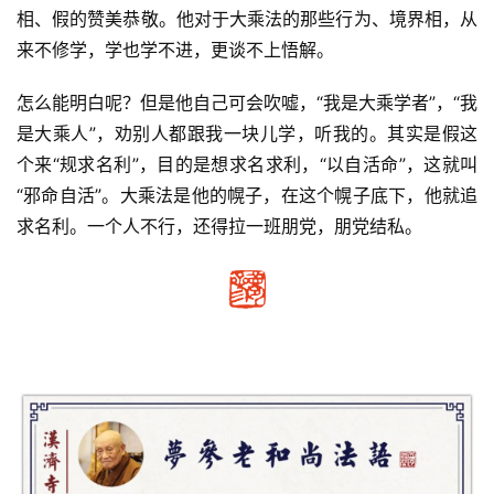
相、假的赞美恭敬。他对于大乘法的那些行为、境界相，从
资
来不修学，学也学不进，更谈不上悟解。 
讯
怎么能明白呢？但是他自己可会吹嘘，“我是大乘学者”，“我
八
是大乘人”，劝别人都跟我一块儿学，听我的。其实是假这
点
个来“规求名利”，目的是想求名求利，“以自活命”，这就叫
僧
音
“邪命自活”。大乘法是他的幌子，在这个幌子底下，他就追
求名利。一个人不行，还得拉一班朋党，朋党结私。
高
僧
访
谈
心
乐
菩
提