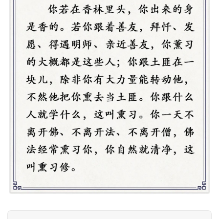
视
频
纪
录
佛
教
艺
术
政
策
法
规