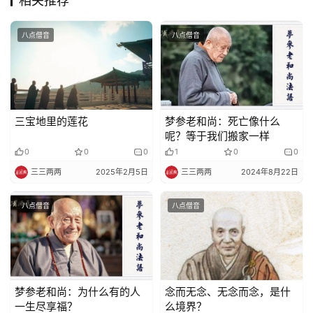
相关推荐
八点僧音
八点僧音
三宝地里的莲花
梦参老和尚：死亡像什么
呢？等于我们搬家一样
0
0
0
1
0
0
三三两两
2025年2月5日
三三两两
2024年8月22日
八点僧音
八点僧音
梦参老和尚：为什么有的人
念而无念、无念而念，是什
一生尽享福？
么境界？