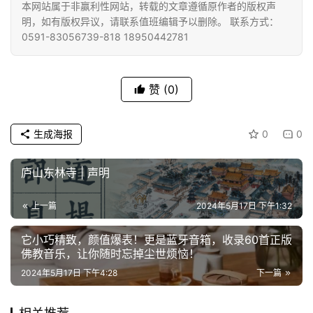
本网站属于非赢利性网站，转载的文章遵循原作者的版权声
免
明，如有版权异议，请联系值班编辑予以删除。 联系方式：
责
0591-83056739-818 18950442781
声
明
赞
(0)
生成海报
0
0
庐山东林寺 | 声明
上一篇
2024年5月17日 下午1:32
它小巧精致，颜值爆表！更是蓝牙音箱，收录60首正版
佛教音乐，让你随时忘掉尘世烦恼！
2024年5月17日 下午4:28
下一篇