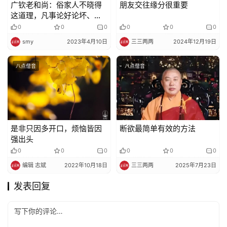
广钦老和尚：俗家人不晓得
朋友交往缘分很重要
这道理，凡事论好论坏、分
是非……
0
0
0
0
0
0
smy
2023年4月10日
三三两两
2024年12月19日
八点僧音
八点僧音
是非只因多开口，烦恼皆因
断欲最简单有效的方法
强出头
0
0
0
0
0
0
编辑 志斌
2022年10月18日
三三两两
2025年7月23日
发表回复