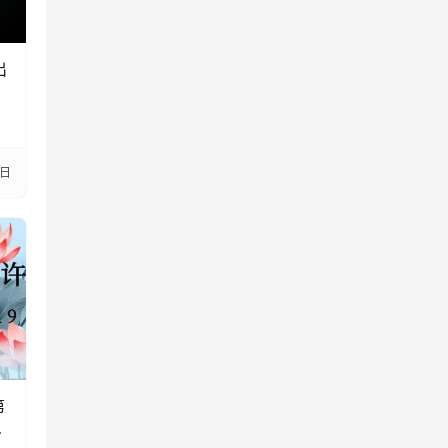
出
4日
第
后