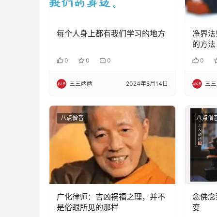
每个人身上都有我们学习的地方
净界法
的方法
0
0
0
0
三三两两
2024年8月14日
三三
八点僧音
八点僧
广化律师：吉凶祸福之理，并不
念佛念
是俗眼所见的那样
变