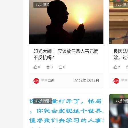
八点僧音
八点僧
印光大師 ：应该放任恶人害己而
良因法
不反抗吗？
涂，过
0
0
0
2
三三两两
2024年12月4日
三三
八点僧音
八点僧