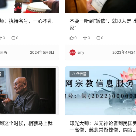
师：执持名号，一心不乱
不要一听到“皈依”，就以为是“
家”
0
0
0
0
0
两两
2024年5月6日
smy
2023年4月2
音
八点僧音
到这个时候，相貌马上就
印光大师：从无神论者到民国
一高僧，慈悲常惭愧僧，圆寂