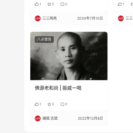
1
0
0
1
三三两两
2024年7月10日
三三
八点僧音
佛源老和尚 | 振威一喝
1
0
0
编辑 志斌
2022年12月8日