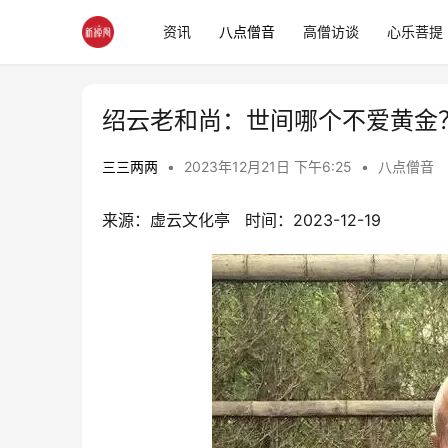
资讯
八点僧音
高僧访谈
心乐菩提
绍云老和尚：世间哪个不爱黄金
三三两两
•
2023年12月21日 下午6:25
•
八点僧音
来源：
虚云文化亭
   时间：
2023-12-19