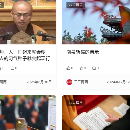
音
八点僧音
师：人一忙起来就会糊
南泉斩猫的启示
去的习气种子就会起现行
0
0
0
0
0
两两
2025年6月30日
三三两两
2024年12月1
音
八点僧音