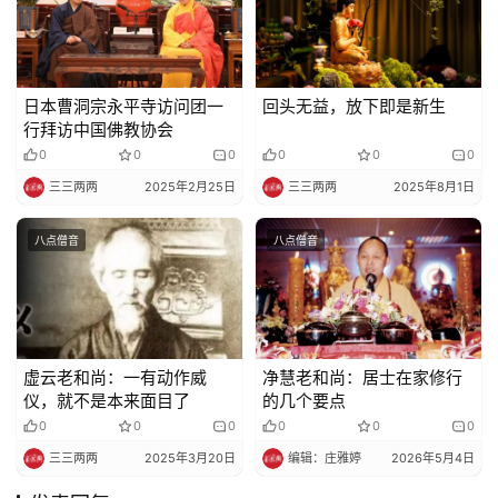
日本曹洞宗永平寺访问团一
回头无益，放下即是新生
行拜访中国佛教协会
0
0
0
0
0
0
三三两两
2025年2月25日
三三两两
2025年8月1日
八点僧音
八点僧音
虚云老和尚：一有动作威
净慧老和尚：居士在家修行
仪，就不是本来面目了
的几个要点
0
0
0
0
0
0
三三两两
2025年3月20日
编辑：庄雅婷
2026年5月4日