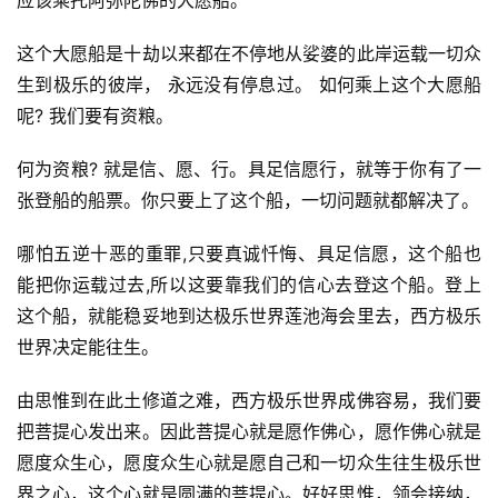
应该乘托阿弥陀佛的大愿船。
这个大愿船是十劫以来都在不停地从娑婆的此岸运载一切众
生到极乐的彼岸， 永远没有停息过。 如何乘上这个大愿船
呢? 我们要有资粮。
何为资粮? 就是信、愿、行。具足信愿行，就等于你有了一
张登船的船票。你只要上了这个船，一切问题就都解决了。
哪怕五逆十恶的重罪,只要真诚忏悔、具足信愿，这个船也
能把你运载过去,所以这要靠我们的信心去登这个船。登上
这个船，就能稳妥地到达极乐世界莲池海会里去，西方极乐
资
世界决定能往生。
讯
由思惟到在此土修道之难，西方极乐世界成佛容易，我们要
八
把菩提心发出来。因此菩提心就是愿作佛心，愿作佛心就是
点
愿度众生心，愿度众生心就是愿自己和一切众生往生极乐世
僧
音
界之心，这个心就是圆满的菩提心。好好思惟，领会接纳，