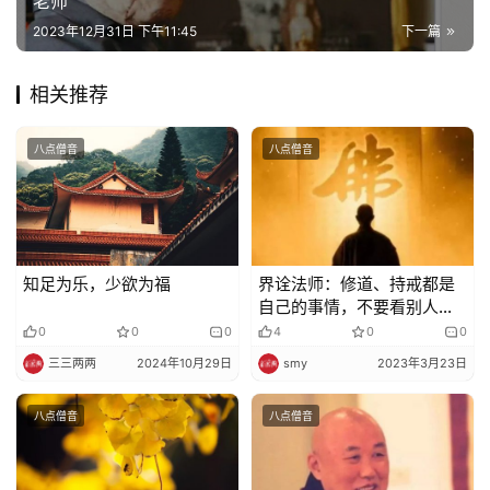
老师
善
2023年12月31日 下午11:45
下一篇
佛
教
相关推荐
人
登录
注册
物
八点僧音
八点僧音
寺
院
巡
礼
知足为乐，少欲为福
界诠法师：修道、持戒都是
自己的事情，不要看别人修
行不修行
0
0
0
4
0
0
视
三三两两
2024年10月29日
smy
2023年3月23日
频
八点僧音
八点僧音
纪
录