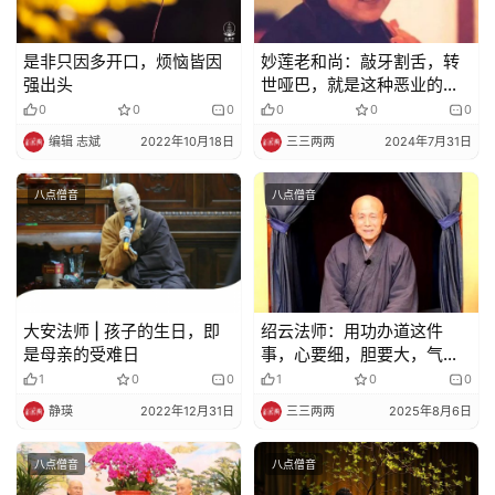
佛
教
是非只因多开口，烦恼皆因
妙莲老和尚：敲牙割舌，转
艺
强出头
世哑巴，就是这种恶业的果
术
报！
0
0
0
0
0
0
编辑 志斌
2022年10月18日
三三两两
2024年7月31日
政
策
八点僧音
八点僧音
法
规
免
大安法师 | 孩子的生日，即
绍云法师：用功办道这件
责
是母亲的受难日
事，心要细，胆要大，气要
声
刚
1
0
0
1
0
0
明
静瑛
2022年12月31日
三三两两
2025年8月6日
八点僧音
八点僧音