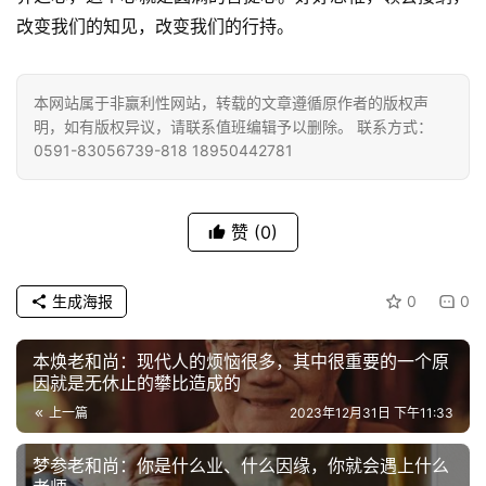
改变我们的知见，改变我们的行持。
高
僧
本网站属于非赢利性网站，转载的文章遵循原作者的版权声
访
明，如有版权异议，请联系值班编辑予以删除。 联系方式：
谈
0591-83056739-818 18950442781
心
乐
赞
(0)
菩
提
生成海报
0
0
专
题
本焕老和尚：现代人的烦恼很多，其中很重要的一个原
因就是无休止的攀比造成的
公
上一篇
2023年12月31日 下午11:33
益
梦参老和尚：你是什么业、什么因缘，你就会遇上什么
慈