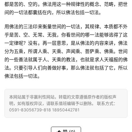
都是苦的、空的。佛法用这一种规律性的概念、范畴，把世
八
间的一切法都囊括在内，所以佛法包括一切法。
点
僧
用佛法的三法印来衡量世间的一切法，其规律、本质都不外
音
乎是苦、空、无常、无我，你看世间的哪一法能够逃得了这
一定律呢？没有。再一层意思，是从佛法的内容来讲，佛法
高
分为五乘，所谓人乘、天乘、声闻乘、菩萨乘、佛乘。世间
僧
的一些善法就属于人、天乘的教法，也就是求人天福报的佛
访
法。只要引导人们向善做好事，那么佛法就包括了它，所以
谈
佛法包括一切法。
心
乐
本网站属于非赢利性网站，转载的文章遵循原作者的版权声
菩
明，如有版权异议，请联系值班编辑予以删除。 联系方式：
提
0591-83056739-818 18950442781
专
题