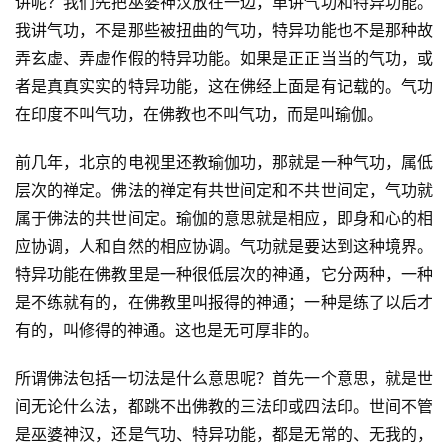
讲呢？我们先把巫婆神汉放在一边，单讲气功和特异功能。
我讲气功，不是那些被扭曲的气功，特异功能也不是那种故
弄玄虚、弄虚作假的特异功能。如果是正正当当的气功，或
者是真真实实的特异功能，这在佛经上面是有记载的。气功
在印度不叫气功，在佛教也不叫气功，而是叫瑜伽。
前几年，北京的电视里还教瑜伽功，那就是一种气功，属低
层次的禅定。佛法的禅定有共世间定和不共世间定，气功就
属于佛法的共世间定。瑜伽的意思就是相应，即身和心的相
应协调，人和自然的相应协调。气功就是要达到这种境界。
特异功能在佛教里是一种很低层次的神通，它分两种，一种
是不练就有的，在佛教里叫报得的神通；一种是练了以后才
有的，叫修得的神通。这也是无可厚非的。
所谓佛法包括一切法是什么意思呢？首先一个意思，就是世
间无论什么法，都跳不出佛教的三法印或四法印。世间不管
资
讯
是巫婆神汉，还是气功、特异功能，都是无常的、无我的，