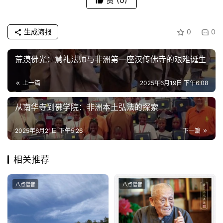
赞
(0)
公
生成海报
0
0
益
慈
荒漠佛光：慧礼法师与非洲第一座汉传佛寺的艰难诞生​​
善
上一篇
2025年6月19日 下午6:08
佛
教
​​从南华寺到佛学院：非洲本土弘法的探索​​
人
登录
注册
物
2025年6月21日 下午5:26
下一篇
寺
相关推荐
院
巡
八点僧音
八点僧音
礼
视