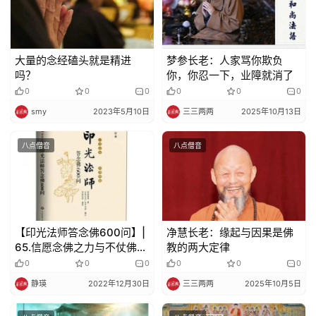
明
大量的念经磕头就是精进
梦参长老：人家骂你欺负
吗？
你，你忍一下，业障就消了
0
0
0
0
0
0
smy
2023年5月10日
三三两两
2025年10月13日
八点僧音
八点僧音
【印光法师答念佛600问】|
净慧长老：缘起与因果是佛
65.信愿念佛之力与不仗佛法
教的两大定律
力之自力有什么不同？
0
0
0
0
0
0
静瑛
2022年12月30日
三三两两
2025年10月5日