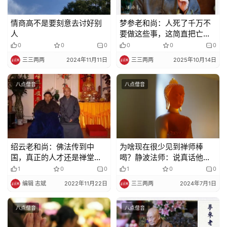
频
情商高不是要刻意去讨好别
梦参老和尚：人死了千万不
纪
人
要做这些事，这简直把亡者
录
害了
0
0
0
0
0
0
三三两两
2024年11月11日
三三两两
2025年10月14日
佛
教
八点僧音
八点僧音
艺
术
政
绍云老和尚：佛法传到中
为啥现在很少见到禅师棒
策
国，真正的人才还是禅堂里
喝？静波法师：说真话他不
法
出来的多
信不听，说假话他反而高
1
0
0
1
0
0
规
兴……
编辑 志斌
2022年11月22日
三三两两
2024年7月1日
免
八点僧音
八点僧音
责
声