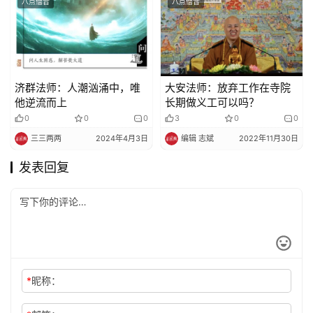
八点僧音
八点僧音
济群法师：人潮汹涌中，唯
大安法师：放弃工作在寺院
他逆流而上
长期做义工可以吗？
0
0
0
3
0
0
三三两两
2024年4月3日
编辑 志斌
2022年11月30日
发表回复
*
昵称：