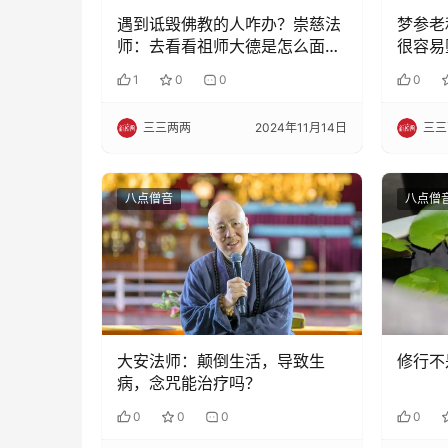
遇到诋毁佛教的人咋办？崇慈法
梦参老
师：去看看祖师大德是怎么面对
很容易
的
1
0
0
0
三三两两
2024年11月14日
三三
八点僧音
八点僧
大安法师：颠倒生活，导致生
修行不
病，念咒能治疗吗？
0
0
0
0