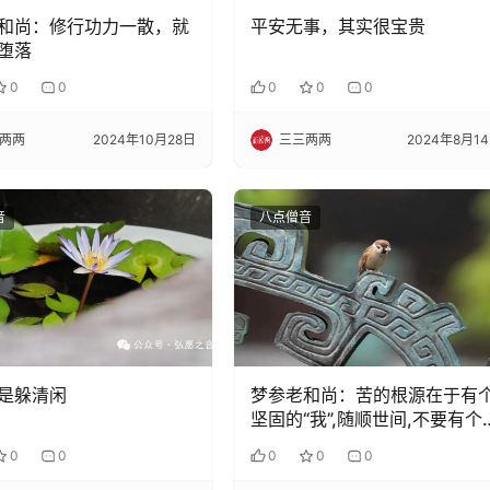
和尚：修行功力一散，就
平安无事，其实很宝贵
堕落
0
0
0
0
0
两两
2024年10月28日
三三两两
2024年8月1
音
八点僧音
是躲清闲
梦参老和尚：苦的根源在于有
坚固的“我”,随顺世间,不要有个
宰
0
0
0
0
0