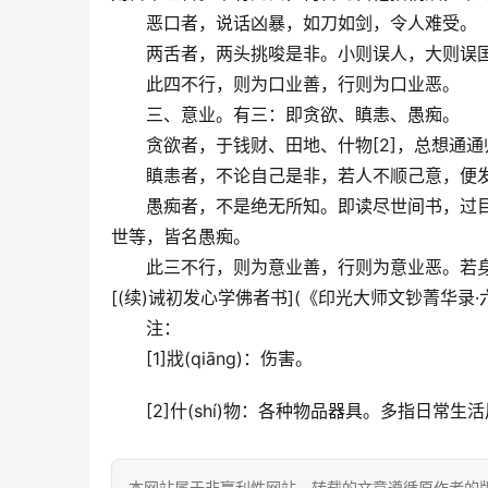
　　恶口者，说话凶暴，如刀如剑，令人难受。
　　两舌者，两头挑唆是非。小则误人，大则误
　　此四不行，则为口业善，行则为口业恶。
　　三、意业。有三：即贪欲、瞋恚、愚痴。
　　贪欲者，于钱财、田地、什物[2]，总想通
　　瞋恚者，不论自己是非，若人不顺己意，便
　　愚痴者，不是绝无所知。即读尽世间书，过
世等，皆名愚痴。
　　此三不行，则为意业善，行则为意业恶。若
[(续)诫初发心学佛者书](《印光大师文钞菁华录
　　注：
　　[1]戕(qiāng)：伤害。
　　[2]什(shí)物：各种物品器具。多指日常生
本网站属于非赢利性网站，转载的文章遵循原作者的版