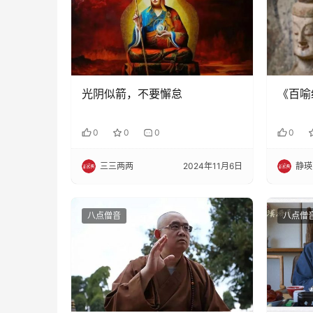
光阴似箭，不要懈怠
《百喻
0
0
0
0
三三两两
2024年11月6日
静瑛
八点僧音
八点僧