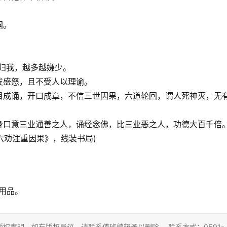
国。
通归我，越多越嫌少。
发盛怒，且不受人以理谕。
目成诵，开口成章，不信三世因果，六道轮回，谓人死神灭，无
身口意三业通善之人，诵经念佛，比三业恶之人，功德大百千倍
·六劝注重因果》，线装书局)
活用品。
权声明，如有版权异议，请联系值班编辑予以删除。 联系方式：0591-