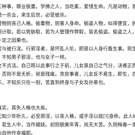
三种事，罪业极重。学佛之人，当吃素，爱惜生命。凡是动物，
结一杀业，来生后世，必受彼杀。
轻物则丧己人格。偷重物，则害人身命。偷盗人物，似得便宜，
用计取，若以势胁取，若为人管理作弊取，皆名偷盗。偷盗之人
一定之因果也。
可与彼行淫。行邪淫者，是坏乱人伦，即是以人身行畜生事。现
，不知男子邪淫，也与女子一样。
女不贞洁。自己既以此事行之于前，儿女禀自己之气分，决难正
。否则不是夭折，就是残废。贪房事者，儿女反不易生，即生，
乐，不知乐只在一刻，苦直到终身与子女及孙辈也。
。
真实，其失人格也大矣。
知少年听久，必至邪淫，以丧人格，或手淫以戕[1]身命。此人
。若生人中，当作娼妓。初则貌美年青，尚无大苦。久则梅毒一
为自他作幸福耶。