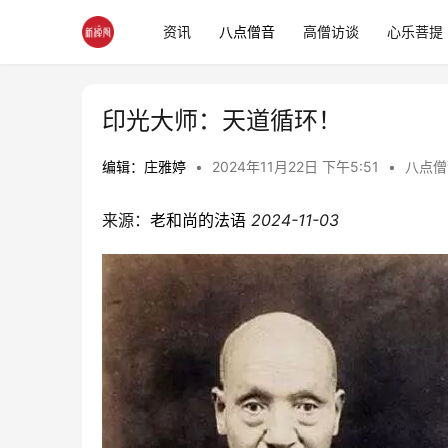
资讯
八点僧音
高僧访谈
心乐菩提
印光大师：天道循环！
编辑：庄雅婷
•
2024年11月22日 下午5:51
•
八点僧
来源：
老和尚的法语
2024-11-03