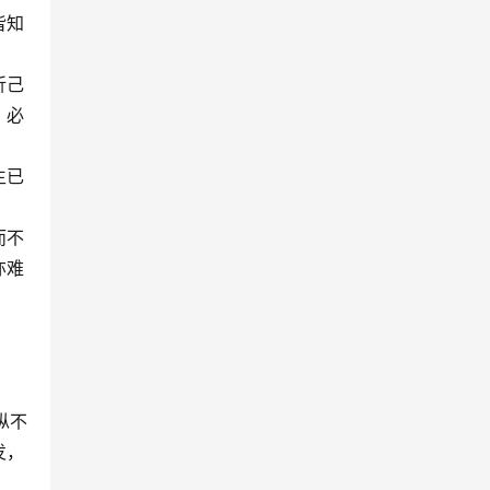
皆知
折己
，必
生已
而不
亦难
纵不
发，