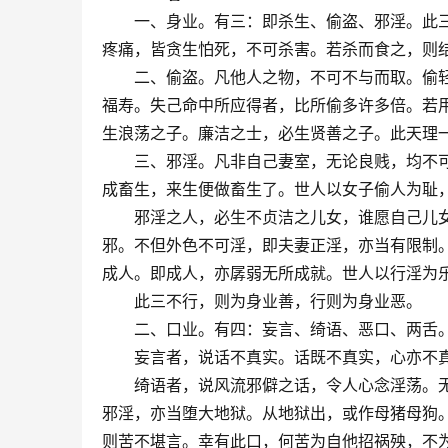
　　一、身业。有三：即杀生、偷盗、邪淫。此
疼痛，皆贪生怕死，不可杀害。若杀而食之，则
　　二、偷盗。凡他人之物，不可不与而取。偷
福寿。失己命中所应得者，比所偷多许多倍。若
生浪荡之子。廉洁之士，必生贤善之子。此天理
　　三、邪淫。凡非自己妻室，无论良贱，均不
成畜生，来生便做畜生了。世人以女子偷人为耻
　　邪淫之人，必生不贞洁之儿女，谁愿自己儿
邪。不但外色不可淫，即夫妻正淫，亦当有限制
成人。即成人，亦孱弱无所成就。世人以行淫为
　　此三不行，则为身业善，行则为身业恶。
　　二、口业。有四：妄言、绮语、恶口、两舌
　　妄言者，说话不真实。话既不真实，心亦不
　　绮语者，说风流邪僻之话，令人心念淫荡。无
邪淫，亦当堕大地狱。从地狱出，或作母猪母狗
则苦不堪言。幸有此口，何苦为自他招祸殃，不