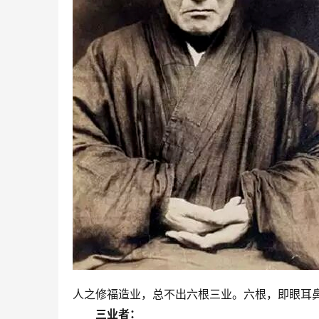
人之修福造业，总不出六根三业。六根，即眼耳
　　三业者：