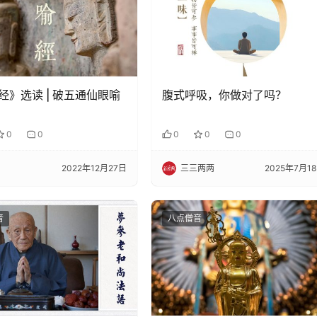
经》选读 | 破五通仙眼喻
腹式呼吸，你做对了吗？
0
0
0
0
0
2022年12月27日
三三两两
2025年7月1
音
八点僧音