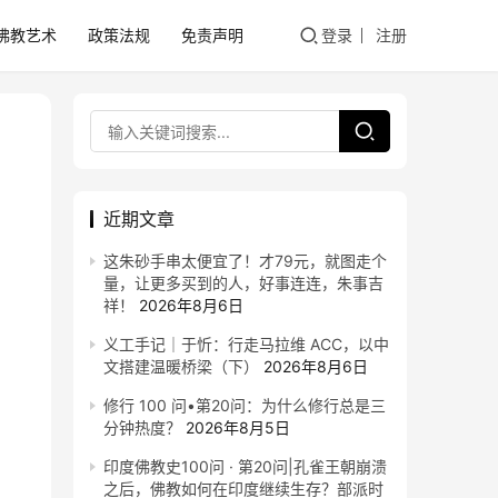
佛教艺术
政策法规
免责声明
登录
注册
近期文章
这朱砂手串太便宜了！才79元，就图走个
量，让更多买到的人，好事连连，朱事吉
祥！
2026年8月6日
义工手记｜于忻：行走马拉维 ACC，以中
文搭建温暖桥梁（下）
2026年8月6日
修行 100 问•第20问：为什么修行总是三
分钟热度？
2026年8月5日
印度佛教史100问 · 第20问|孔雀王朝崩溃
之后，佛教如何在印度继续生存？部派时