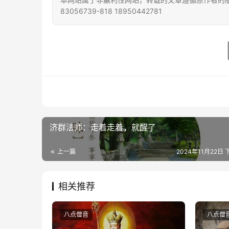
83056739-818 18950442781
济群法师：走着走着，就醒了
上一篇
2024年11月22日 
相关推荐
八点僧音
八点僧