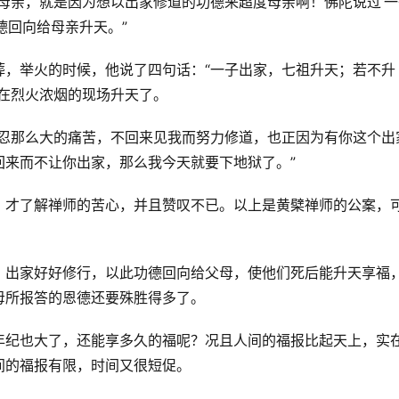
母亲，就是因为想以出家修道的功德来超度母亲啊！佛陀说过‘一
德回向给母亲升天。”
葬，举火的时候，他说了四句话：“一子出家，七祖升天；若不升
在烈火浓烟的现场升天了。
我忍那么大的痛苦，不回来见我而努力修道，也正因为有你这个出
回来而不让你出家，那么我今天就要下地狱了。”
，才了解禅师的苦心，并且赞叹不已。以上是黄檗禅师的公案，
，出家好好修行，以此功德回向给父母，使他们死后能升天享福
母所报答的恩德还要殊胜得多了。
年纪也大了，还能享多久的福呢？况且人间的福报比起天上，实
间的福报有限，时间又很短促。