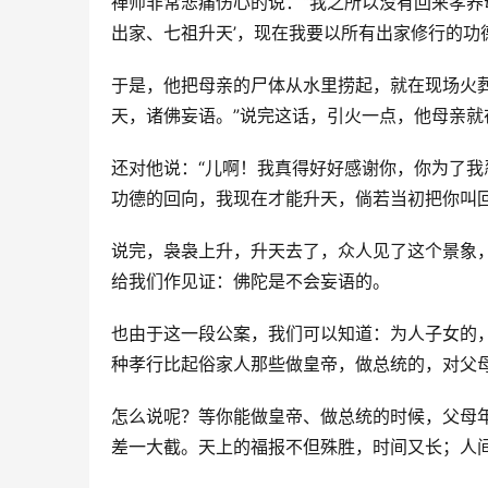
禅师非常悲痛伤心的说：“我之所以没有回来孝养
出家、七祖升天’，现在我要以所有出家修行的功
于是，他把母亲的尸体从水里捞起，就在现场火
天，诸佛妄语。”说完这话，引火一点，他母亲就
还对他说：“儿啊！我真得好好感谢你，你为了
功德的回向，我现在才能升天，倘若当初把你叫
说完，袅袅上升，升天去了，众人见了这个景象
给我们作见证：佛陀是不会妄语的。
也由于这一段公案，我们可以知道：为人子女的
种孝行比起俗家人那些做皇帝，做总统的，对父
怎么说呢？等你能做皇帝、做总统的时候，父母
差一大截。天上的福报不但殊胜，时间又长；人