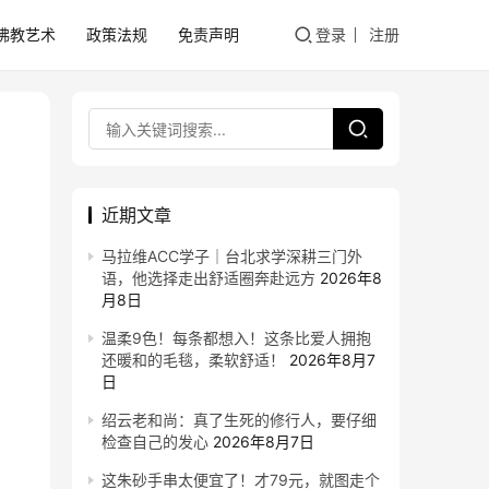
佛教艺术
政策法规
免责声明
登录
注册
近期文章
马拉维ACC学子｜台北求学深耕三门外
语，他选择走出舒适圈奔赴远方
2026年8
月8日
温柔9色！每条都想入！这条比爱人拥抱
还暖和的毛毯，柔软舒适！
2026年8月7
日
绍云老和尚：真了生死的修行人，要仔细
检查自己的发心
2026年8月7日
这朱砂手串太便宜了！才79元，就图走个