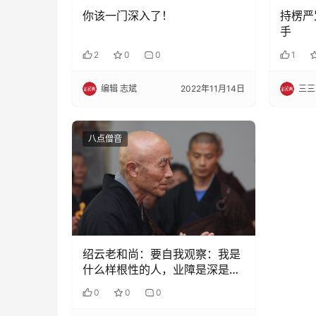
你该一门深入了！
持楞严
手
2
0
0
1
编辑 志斌
2022年11月14日
三三
八点僧音
绍云老和尚：要自我观察：我是
什么样根性的人，业障是深是
浅，福报是大是小
0
0
0