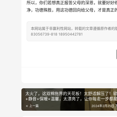
所以，你们若想真正报答父母的深恩，就要好好
净，功德殊胜，用这功德回向给父母，才是真正
本网站属于非赢利性网站，转载的文章遵循原作者的版
83056739-818 18950442781
太火了，这双棉拖界的天花板！太舒适解压了！
+静音+保暖+温馨，太漂亮了，让你每走一步都
受！
上一篇
2024年2月25日 下