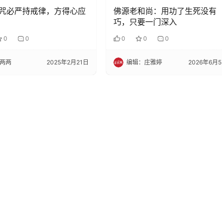
咒必严持戒律，方得心应
佛源老和尚：用功了生死没有
巧，只要一门深入
0
0
0
0
0
两两
2025年2月21日
编辑：庄雅婷
2026年6月