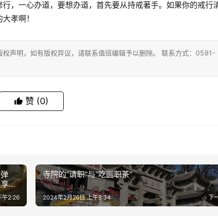
修行，一心办道，要想办道，首先要从持戒著手。如果你的戒行
的大孝啊！
权声明，如有版权异议，请联系值班编辑予以删除。 联系方式：0591-
赞
(0)
软弹
寺院的“请职”与“吃圆职茶”
是享
午2:26
2024年2月26日 上午8:34
下