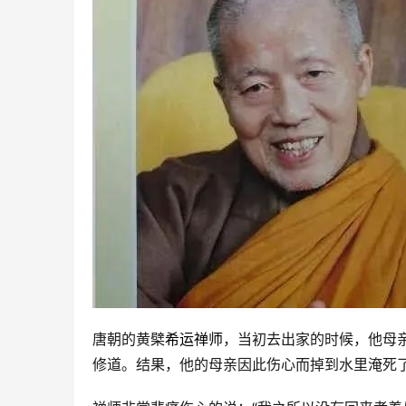
唐朝的黄檗
希运禅师
，当初去出家的时候，他母
修道。结果，他的母亲因此伤心而掉到水里淹死