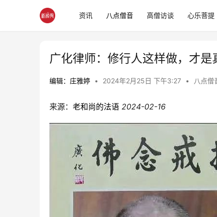
资讯
八点僧音
高僧访谈
心乐菩提
广化律师：修行人这样做，才是
编辑：庄雅婷
•
2024年2月25日 下午3:27
•
八点僧
来源：
老和尚的法语
2024-02-16