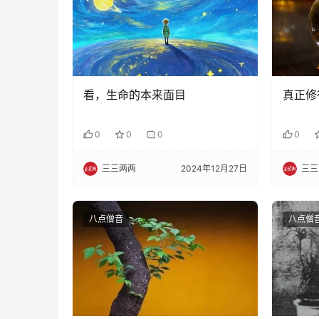
看，生命的本来面目
真正修
0
0
0
0
三三两两
2024年12月27日
三三
八点僧音
八点僧