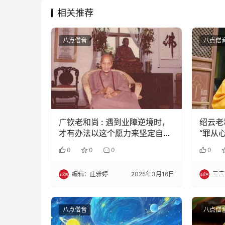
相关推荐
八点僧音
八点僧
广钦老和尚 : 遇到业障逆境时，
绍云老
才有办法以这个愿力来坚定自
“罪从
己，不致退心
不行
0
0
0
0
编辑：庄雅婷
2025年3月16日
三三
八点僧音
八点僧