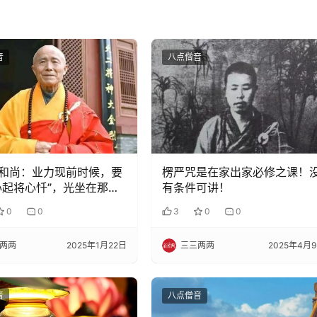
音
八点僧音
和尚：业力现前时候，要
楞严咒是在家出家必修之课！
心起将心忏”，光坐在那里
有条件可讲！
0
0
3
0
0
两两
2025年1月22日
三三两两
2025年4月
音
八点僧音