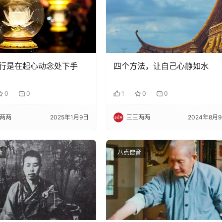
行是在起心动念处下手
四个方法，让自己心静如水
0
0
1
0
0
两两
2025年1月9日
三三两两
2024年8月
音
八点僧音