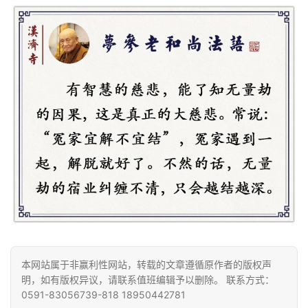
资
讯
八
点
僧
音
本网站属于非赢利性网站，转载的文章遵循原作者的版权声
明，如有版权异议，请联系值班编辑予以删除。 联系方式：
高
0591-83056739-818 18950442781
僧