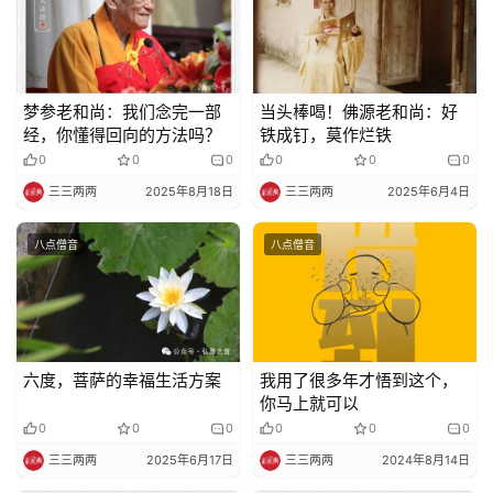
教
人
登录
注册
物
梦参老和尚：我们念完一部
当头棒喝！佛源老和尚：好
寺
经，你懂得回向的方法吗？
铁成钉，莫作烂铁
院
0
0
0
0
0
0
巡
三三两两
2025年8月18日
三三两两
2025年6月4日
礼
八点僧音
八点僧音
视
频
纪
录
六度，菩萨的幸福生活方案
我用了很多年才悟到这个，
你马上就可以
0
0
0
0
0
0
佛
教
三三两两
2025年6月17日
三三两两
2024年8月14日
艺