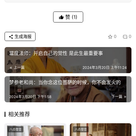
访
谈
赞
(1)
心
乐
生成海报
0
0
菩
提
當度法师：开启自己的觉性 是此生最重要事
专
上一篇
2024年3月20日 上午11:24
题
梦参老和尚：当你念这位菩萨的时候，你不会发火的
公
2024年3月20日 下午1:58
下一篇
益
慈
善
相关推荐
佛
八点僧音
八点僧音