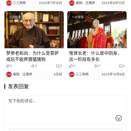
吗？
三三两两
2025年7月16日
编辑：庄雅婷
2025年8月10日
八点僧音
八点僧音
梦参老和尚：为什么受菩萨
惟贤长老：什么是中阴身，
戒后不能养狸猫猪狗
这一阶段有多长
0
0
0
0
0
0
编辑：庄雅婷
4天前
三三两两
2025年10月9日
发表回复