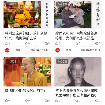
术
八点僧音
八点僧音
政
策
法
特别是这两部经，求什么得
妙莲老和尚：阿弥陀佛普遍
规
什么！跪到佛前去求
接引，为何那么多人还往生
不了？
3
0
0
0
0
0
免
三三两两
2025年3月24日
三三两两
2024年11月18日
责
声
八点僧音
八点僧音
明
佛法能不能帮我忆起前世？
留下遗嘱将骨灰和面粉做成
丸果喂鱼！虚云老和尚120岁
圆寂，长寿和惜福有关系
0
0
0
0
0
0