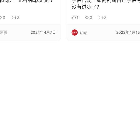
和尚：一心不乱就是定 ！
学佛答疑｜如何判断自己学佛
没有进步了？
0
0
1
0
0
两两
2024年4月7日
smy
2023年4月1