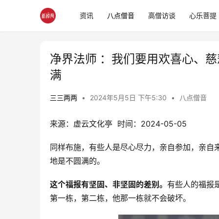
资讯
八点僧音
高僧访谈
心乐菩提
净界法师 ：我们要用欢喜心、
满
三三两两
•
2024年5月5日 下午5:30
•
八点僧音
来源：虚云文化亭  时间：2024-05-05
同样布施，有些人是尽心尽力，亲自参加，亲自
地是不圆满的。
这个福报有坚固、非坚固的差别。
有些人的福报
第一栋，第二栋，他那一栋就不会破坏。