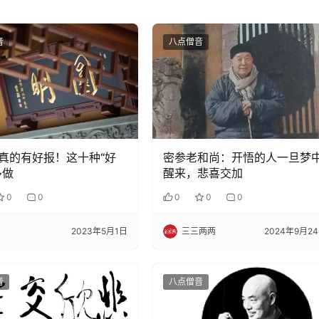
音
八点僧音
真的有好报！这十种“好
密参老和尚：开悟的人一旦梦
多做
醒来，悲喜交加
0
0
0
0
0
2023年5月1日
三三两两
2024年9月2
音
八点僧音