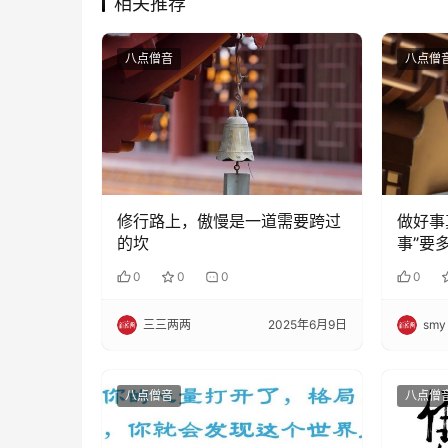
相关推荐
八点僧音
八点僧
修行路上，傲慢是一道需要跨过
做好事
的坎
事”要
0
0
0
0
三三两两
2025年6月9日
smy
八点僧音
八点僧