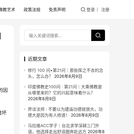
佛教艺术
政策法规
免责声明
登录
注册
圆
近期文章
修行 100 问•第21问｜那些挥之不去的念
头，怎么办？
2026年8月9日
印度佛教史100问 · 第21问｜大乘佛教是
的因
从哪里来的？它的兴起意味着什么？
2026年8月9日
界诠法师 : 不要以为建庙功德就很大，功
破坏
德大是因为有人修道！
2026年8月9日
马拉维ACC学子｜台北求学深耕三门外
语，他选择走出舒适圈奔赴远方
2026年8