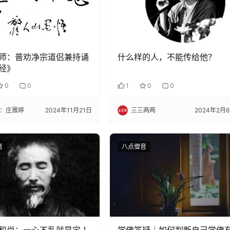
师：普劝净宗道侣兼持诵
什么样的人，不能传给他？
经》
0
0
1
0
0
：庄雅婷
2024年11月21日
三三两两
2024年2月
音
八点僧音