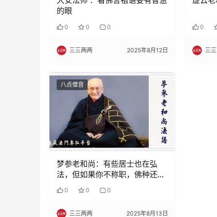
大安法师 ：看佛言祖语要有智慧
虚云老
的眼
0
0
0
0
三三两两
2025年8月12日
三三
八点僧音
梦参老和尚：有些居士也在弘
法，但如果你不称职，佛种还是
会断的
0
0
0
三三两两
2025年8月13日