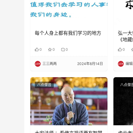
每个人身上都有我们学习的地方
弘一大
《地藏
0
0
0
0
三三两两
2024年8月14日
编辑
八点僧音
八点僧