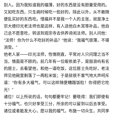
音
别人。因为我知道我的福薄，好的东西是没有胆量受用的。
又如吃东西，只生病时候吃一些好的，除此以外，从不敢随
高
便乱买好的东西吃。惜福并不是我一个人的主张，就是净土
僧
宗大德印光老法师也是这样，有人送他白木耳等补品，他自
访
己总不愿意吃，转送到观宗寺去供养谛闲法师。别人问他：
谈
“法师！你为什么不吃好的补品？”他说：“我福气很薄，不堪
消受。”
心
乐
他老人家——印光法师，性情刚直，平常对人只问理之当不
菩
当，情面是不顾的。前几年有一位皈依弟子，是鼓浪屿有名
提
的居士，去看望他，和他一道吃饭，这位居士先吃好，老法
师见他碗里剩落了一两粒米饭；于是就很不客气地大声呵斥
专
道：“你有多大福气，可以这样随便糟蹋饭粒！你得把它吃
题
光！”
诸位！以上所说的话，句句都要牢记！要晓得：我们即使有
公
十分福气，也只好享受三分，所余的可以留到以后去享受。
益
诸位或者能发大心，愿以我的福气，布施一切众生，共同享
慈