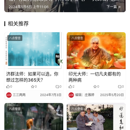
心平气和的
2024年5月8日 上午11:06
下一篇
佛
教
相关推荐
艺
术
八点僧音
八点僧音
政
策
法
规
济群法师：如果可以选，你
印光大师：一切凡夫都有的
想过怎样的365天？
两种病
免
0
0
0
2
0
0
责
三三两两
2024年7月3日
编辑：庄雅婷
2025年5月20日
声
明
八点僧音
八点僧音