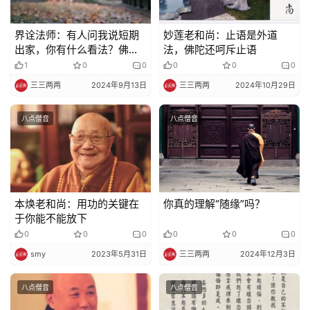
界诠法师：有人问我说短期
妙莲老和尚：止语是外道
出家，你有什么看法？佛教
法，佛陀还呵斥止语
本来没有一个短期出家的
1
0
0
0
0
0
三三两两
2024年9月13日
三三两两
2024年10月29日
八点僧音
八点僧音
本焕老和尚：用功的关键在
你真的理解“随缘”吗？
于你能不能放下
0
0
0
0
0
0
smy
2023年5月31日
三三两两
2024年12月3日
八点僧音
八点僧音