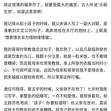
将这很薄的福享尽了，就要受莫大的痛苦，古人所说“乐极
生悲”，就是这意思啊！
我记得从前小孩子的时候，我父亲请人写了一副大对联，是
清朝刘文定公的句子，高高地挂在大厅的抱柱上，上联是
“惜食惜衣非为惜财缘惜福”。
我的哥哥时常教我念这句子，我念熟了，以后凡是临到穿衣
或是饮食的当儿，我都十分注意，就是一粒米饭，也不敢随
意糟掉；而且我母亲也常常教我，身上所穿的衣服当时时小
心，不可损坏或污染。这因为母亲和哥哥怕我不爱惜衣食，
损失福报以致短命而死，所以常常这样叮嘱。
诸位可晓得，我五岁的时候，父亲就不在世了！七岁时我练
习写字，拿整张的纸瞎写；一点不知爱惜，我母亲看到，就
正颜厉色地说：“孩子！你要知道呀！你父亲在世时，莫说
这样大的整张的纸不肯糟蹋，就连寸把长的纸条，也不肯随