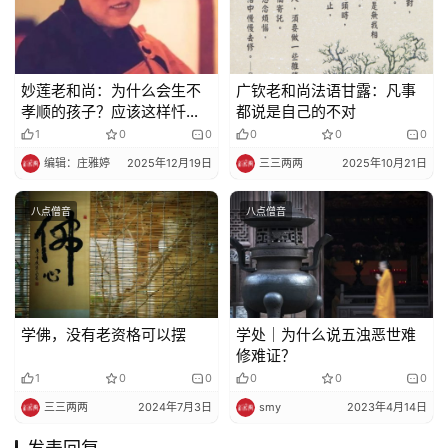
妙莲老和尚：为什么会生不
广钦老和尚法语甘露：凡事
孝顺的孩子？应该这样忏
都说是自己的不对
悔。
1
0
0
0
0
0
编辑：庄雅婷
2025年12月19日
三三两两
2025年10月21日
八点僧音
八点僧音
学佛，没有老资格可以摆
学处｜为什么说五浊恶世难
修难证？
1
0
0
0
0
0
三三两两
2024年7月3日
smy
2023年4月14日