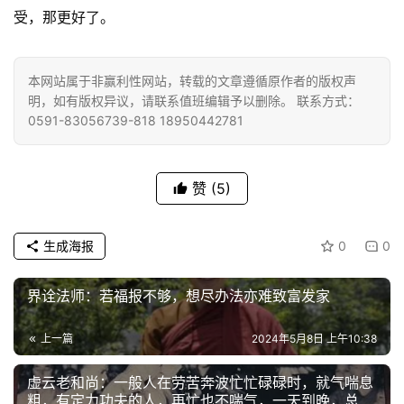
受，那更好了。
善
佛
本网站属于非赢利性网站，转载的文章遵循原作者的版权声
教
明，如有版权异议，请联系值班编辑予以删除。 联系方式：
人
登录
注册
0591-83056739-818 18950442781
物
寺
赞
(5)
院
巡
礼
生成海报
0
0
界诠法师：若福报不够，想尽办法亦难致富发家
视
频
上一篇
2024年5月8日 上午10:38
纪
虚云老和尚：一般人在劳苦奔波忙忙碌碌时，就气喘息
录
粗，有定力功夫的人，再忙也不喘气，一天到晚，总是