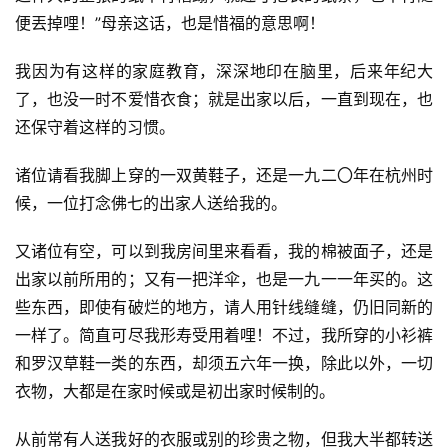
便丟掉哩！”母亲这话，也是惜福的意思啊！
我因为有这样的家庭教育，深深地印在脑里，后来年纪大
了，也没一时不爱惜衣食；就是出家以后，一直到现在，也
还保守着这样的习惯。
诸位请看我脚上穿的一双黄鞋子，还是一九二〇年在杭州时
候，一位打念佛七的出家人送给我的。
又诸位有空，可以到我房间里来看看，我的棉被面子，还是
出家以前所用的；又有一把洋伞，也是一九一一年买的。这
资
些东西，即使有破烂的地方，请人用针线缝缝，仍旧同新的
讯
一样了。简直可尽我形寿受用着哩！不过，我所穿的小衫裤
和罗汉草鞋一类的东西，却须五六年一换，除此以外，一切
八
衣物，大都是在家时候或是初出家时候制的。
点
僧
从前常有人送我好的衣服或别的珍贵之物，但我大半都转送