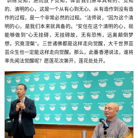
“训练觉知，进而放下觉知，体会我们原本具有的、觉知
的、清明的心，这是一个从有心到无心、从有造作到没有造
免
作的过程，是一个非常必然的过程。”法师说，“因为这个清
责
明的心，是我们本来就具备的。”安住在这个清明的心，就
声
能够做到“心无挂碍，无挂碍故，无有恐怖，远离颠倒梦
明
想，究竟涅槃”。三世诸佛都是这样走向觉醒，大千世界芸
芸众生也一定能这样走向觉醒。那么，此番香港说法，谁将
率先闻法觉醒呢？愿莲花次第开，莲花处处开。