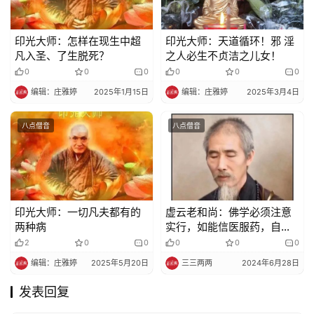
印光大师：怎样在现生中超
印光大师：天道循环！邪 淫
凡入圣、了生脱死？
之人必生不贞洁之儿女！
0
0
0
0
0
0
编辑：庄雅婷
2025年1月15日
编辑：庄雅婷
2025年3月4日
八点僧音
八点僧音
印光大师：一切凡夫都有的
虚云老和尚：佛学必须注意
两种病
实行，如能信医服药，自必
药到病除
2
0
0
0
0
0
编辑：庄雅婷
2025年5月20日
三三两两
2024年6月28日
发表回复