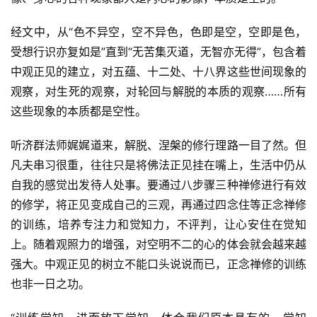
巡
礼
经文中，从“色不异空，空不异色，色即是空，空即是色，
受想行识亦复如是”直到“无苦集灭道，无智亦无得”，包含着
视
中观正见的建立，对五蕴、十二处、十八界这些世间现象的
频
观察，对生死的观察，对轮回与解脱的本质的观察……所有
这些现象的本质都是空性。
纪
录
听济群法师娓娓道来，解脱、涅槃的修行理路一目了然。但
凡夫串习很重，往往只是将佛法正见挂在嘴上，生活中仍从
佛
自我的感觉出发待人处事。要通过八步骤三种禅修进行有效
教
的修学，将正见变成自己的三观，再通过四念住等正念禅修
艺
术
的训练，培养专注力和觉知力，不评判，让心安住在觉知
上。随着观照力的增强，对空明不二的心的体会就会越来越
政
强大。中观正见的树立不能口头说说而已，正念禅修的训练
策
也非一日之功。
法
规