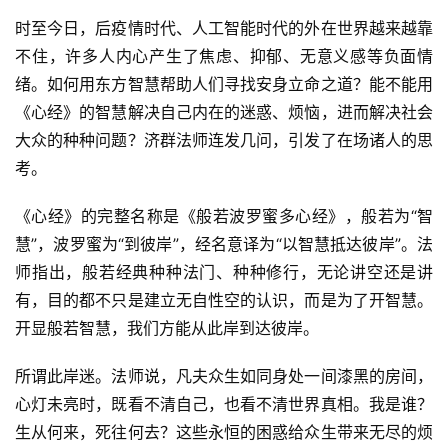
时至今日，后疫情时代、人工智能时代的外在世界越来越靠
不住，许多人内心产生了焦虑、抑郁、无意义感等负面情
绪。如何用东方智慧帮助人们寻找安身立命之道？能不能用
《心经》的智慧解决自己内在的迷惑、烦恼，进而解决社会
大众的种种问题？济群法师连发几问，引发了在场诸人的思
考。
《心经》的完整名称是《般若波罗蜜多心经》，般若为“智
慧”，波罗蜜为“到彼岸”，经名意译为“以智慧抵达彼岸”。法
师指出，般若经典种种法门、种种修行，无论讲空还是讲
有，目的都不只是建立无自性空的认识，而是为了开智慧。
开显般若智慧，我们方能从此岸到达彼岸。
所谓此岸迷。法师说，凡夫众生如同身处一间漆黑的房间，
心灯未亮时，既看不清自己，也看不清世界真相。我是谁？
生从何来，死往何去？这些永恒的困惑给众生带来无尽的烦