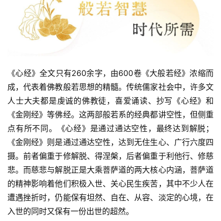
《心经》全文只有260余字，由600卷《大般若经》浓缩而
成，代表着佛教般若思想的精髓。传统儒家社会中，许多文
人士大夫都是虔诚的佛教徒，喜爱诵读、抄写《心经》和
《金刚经》等佛经。这两部般若系的经典都讲空性，但侧重
点有所不同。《心经》是通过通达空性，最终达到解脱；
《金刚经》则是通过通达空性，达到无住生心、广行六度四
摄。前者偏重于修解脱、得涅槃，后者偏重于利他行、修慈
悲。而慈悲与解脱正是大乘菩萨道的两大核心内涵，菩萨道
的精神影响着他们积极入世、关心民生疾苦，其中不少人在
遭遇挫折时，仍能保有坦然、自在、从容、淡定的心境，在
入世的同时又保有一份出世的超然。