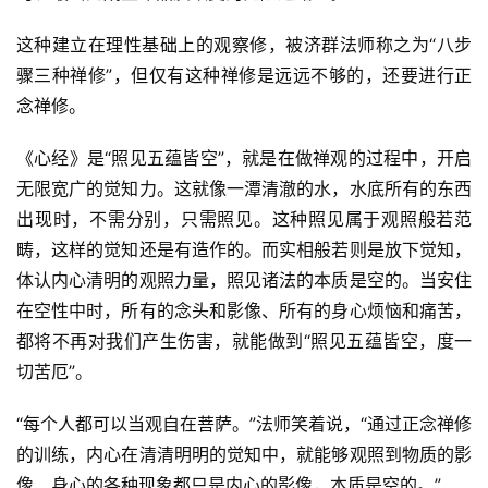
提
这种建立在理性基础上的观察修，被济群法师称之为“八步
骤三种禅修”，但仅有这种禅修是远远不够的，还要进行正
专
题
念禅修。
《心经》是“照见五蕴皆空”，就是在做禅观的过程中，开启
公
无限宽广的觉知力。这就像一潭清澈的水，水底所有的东西
益
慈
出现时，不需分别，只需照见。这种照见属于观照般若范
善
畴，这样的觉知还是有造作的。而实相般若则是放下觉知，
体认内心清明的观照力量，照见诸法的本质是空的。当安住
佛
在空性中时，所有的念头和影像、所有的身心烦恼和痛苦，
教
都将不再对我们产生伤害，就能做到“照见五蕴皆空，度一
人
登录
注册
切苦厄”。
物
“每个人都可以当观自在菩萨。”法师笑着说，“通过正念禅修
寺
的训练，内心在清清明明的觉知中，就能够观照到物质的影
院
像、身心的各种现象都只是内心的影像，本质是空的。”