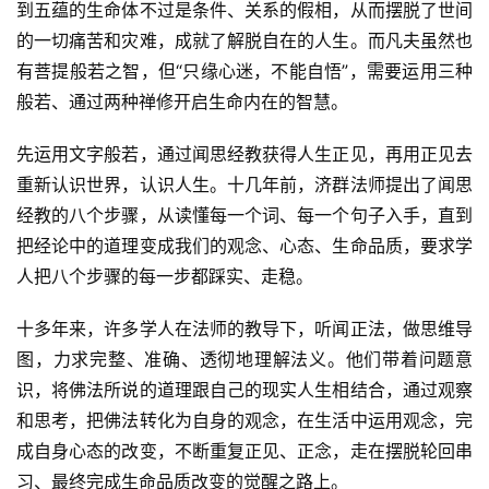
到五蕴的生命体不过是条件、关系的假相，从而摆脱了世间
的一切痛苦和灾难，成就了解脱自在的人生。而凡夫虽然也
资
有菩提般若之智，但“只缘心迷，不能自悟”，需要运用三种
讯
般若、通过两种禅修开启生命内在的智慧。
八
先运用文字般若，通过闻思经教获得人生正见，再用正见去
点
重新认识世界，认识人生。十几年前，济群法师提出了闻思
僧
经教的八个步骤，从读懂每一个词、每一个句子入手，直到
音
把经论中的道理变成我们的观念、心态、生命品质，要求学
人把八个步骤的每一步都踩实、走稳。
高
僧
十多年来，许多学人在法师的教导下，听闻正法，做思维导
访
图，力求完整、准确、透彻地理解法义。他们带着问题意
谈
识，将佛法所说的道理跟自己的现实人生相结合，通过观察
和思考，把佛法转化为自身的观念，在生活中运用观念，完
心
成自身心态的改变，不断重复正见、正念，走在摆脱轮回串
乐
习、最终完成生命品质改变的觉醒之路上。
菩