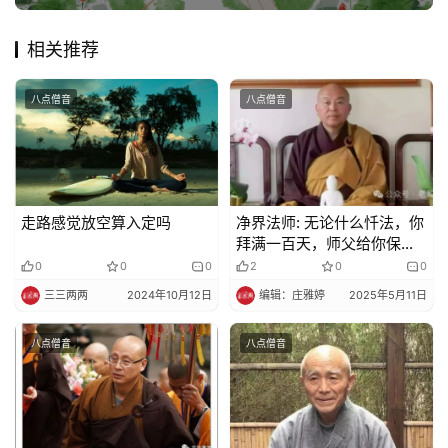
相关推荐
八点僧音
八点僧音
走路感觉放空算入定吗
净界法师: 无论什么忏法，你
拜满一百天，师父给你保
证，就会出现下面的征兆
0
0
0
2
0
0
三三两两
2024年10月12日
编辑：庄雅婷
2025年5月11日
八点僧音
八点僧音