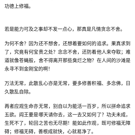
功德上修福。
若是能力可及之事却不发一点心，那真是凡情贪念不舍。  
为何不舍？因为还不想舍，还想着要如何的追求。果真求到
了，究竟有何宝贵之处？念念不舍，还防着他人来夺取；难
道就像苍蝇般，舍不得离开那些臭烂之物？在人间的沙滩是
永寻不到金刚宝的啊！  
万法无常，此散乱心亦是无常，要多修善积福、多念佛，日
久散乱自除。  
再者应观生命亦无常，别自以为能活一百岁，所以拼命追求
五欲。阎王要是哪天请你去，这一去又如何了？功夫未成，
生死不了，轮回之苦也无尽期！能如此作观，既可修福无障
碍；修福无碍，善根成就快，心就易净了。  