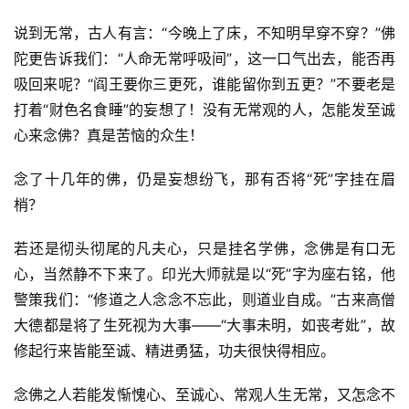
说到无常，古人有言：“今晚上了床，不知明早穿不穿？”佛
陀更告诉我们：“人命无常呼吸间”，这一口气出去，能否再
吸回来呢？“阎王要你三更死，谁能留你到五更？”不要老是
打着“财色名食睡”的妄想了！没有无常观的人，怎能发至诚
心来念佛？真是苦恼的众生！  
念了十几年的佛，仍是妄想纷飞，那有否将“死”字挂在眉
梢？  
若还是彻头彻尾的凡夫心，只是挂名学佛，念佛是有口无
资
心，当然静不下来了。印光大师就是以“死”字为座右铭，他
讯
警策我们：“修道之人念念不忘此，则道业自成。”古来高僧
大德都是将了生死视为大事——“大事未明，如丧考妣”，故
八
修起行来皆能至诚、精进勇猛，功夫很快得相应。  
点
僧
念佛之人若能发惭愧心、至诚心、常观人生无常，又怎念不
音