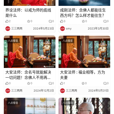
界诠法师：以戒为师的底线
成刚法师：念佛人都能往生
是什么
西方吗？怎么样才能往生？
2
0
0
3
0
0
三三两两
2024年5月23日
smy
2023年3月30日
八点僧音
八点僧音
大安法师：念名号就能解决
大安法师 : 福业相等，方为
一切问题！念佛人不用再搞
夫妻
其他的
0
0
0
1
0
0
三三两两
2024年12月2日
三三两两
2024年5月31日
八点僧音
八点僧音