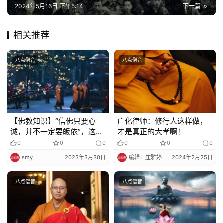
2024年5月16日 下午5:14
下一篇
佛
教
艺
相关推荐
术
八点僧音
八点僧音
政
策
法
规
【佛教知识】“信佛只要心
广化律师：修行人这样做，
诚，并不一定要皈依”，这种
才是真正的大孝啊！
免
想法对吗？
0
0
0
0
0
0
责
声
smy
2023年3月30日
编辑：庄雅婷
2024年2月25日
明
八点僧音
八点僧音