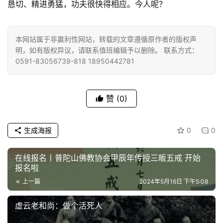
恳切、精进勇猛，功夫很快得相应。今人呢？
佛
教
本网站属于非赢利性网站，转载的文章遵循原作者的版权声
人
明，如有版权异议，请联系值班编辑予以删除。 联系方式：
登录
注册
0591-83056739-818 18950442781
物
寺
赞
(0)
院
巡
礼
生成海报
0
0
视
在线报名丨普陀山佛教协会甲辰年传授三皈五戒 开始
频
报名啦
上一篇
2024年5月16日 下午5:08
纪
录
虚云老和尚：做个活死人