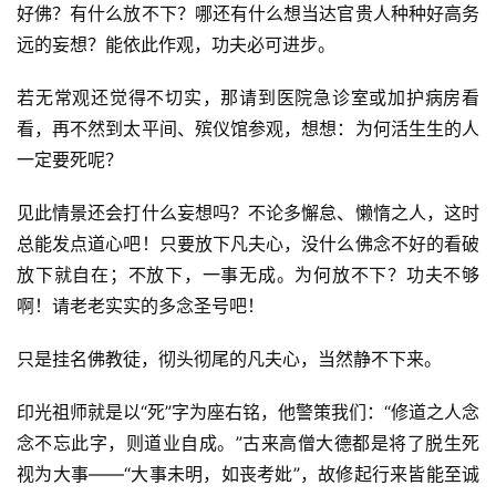
好佛？有什么放不下？哪还有什么想当达官贵人种种好高务
远的妄想？能依此作观，功夫必可进步。  
高
僧
若无常观还觉得不切实，那请到医院急诊室或加护病房看
访
谈
看，再不然到太平间、殡仪馆参观，想想：为何活生生的人
一定要死呢？  
心
乐
见此情景还会打什么妄想吗？不论多懈怠、懒惰之人，这时
菩
总能发点道心吧！只要放下凡夫心，没什么佛念不好的看破
提
放下就自在；不放下，一事无成。为何放不下？功夫不够
啊！请老老实实的多念圣号吧！  
专
题
只是挂名佛教徒，彻头彻尾的凡夫心，当然静不下来。  
印光祖师就是以“死”字为座右铭，他警策我们：“修道之人念
公
益
念不忘此字，则道业自成。”古来高僧大德都是将了脱生死
慈
视为大事——“大事未明，如丧考妣”，故修起行来皆能至诚
善