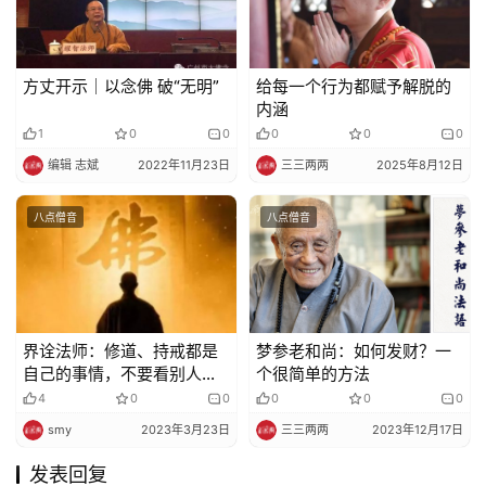
方丈开示｜以念佛 破“无明”
给每一个行为都赋予解脱的
内涵
1
0
0
0
0
0
编辑 志斌
2022年11月23日
三三两两
2025年8月12日
八点僧音
八点僧音
界诠法师：修道、持戒都是
梦参老和尚：如何发财？一
自己的事情，不要看别人修
个很简单的方法
行不修行
4
0
0
0
0
0
smy
2023年3月23日
三三两两
2023年12月17日
发表回复