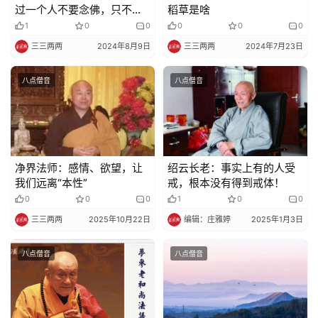
过一个人不要念佛，只不满
稻草是啥
别人劝人不要参禅
1
0
0
0
0
0
三三两两
2024年8月9日
三三两两
2024年7月23日
八点僧音
八点僧音
净界法师：感情、欲望，让
绍云长老：事实上有的人受
我们远离“本性”
戒，根本没有得到戒体！
0
0
0
1
0
0
三三两两
2025年10月22日
编辑：庄雅婷
2025年1月3日
八点僧音
八点僧音