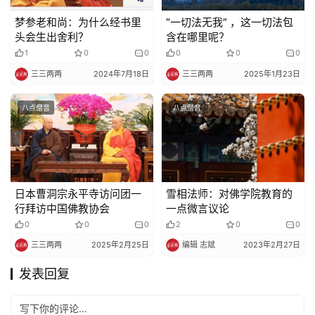
梦参老和尚：为什么经书里
“一切法无我” ，这一切法包
头会生出舍利？
含在哪里呢？
1
0
0
0
0
0
三三两两
2024年7月18日
三三两两
2025年1月23日
八点僧音
八点僧音
日本曹洞宗永平寺访问团一
雪相法师：对佛学院教育的
行拜访中国佛教协会
一点微言议论
0
0
0
2
0
0
三三两两
2025年2月25日
编辑 志斌
2023年2月27日
发表回复