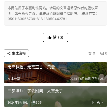
佛
本网站属于非赢利性网站，转载的文章遵循原作者的版权声
教
明，如有版权异议，请联系值班编辑予以删除。 联系方式：
人
0591-83056739-818 18950442781
登录
注册
物
赞
(0)
寺
院
巡
生成海报
0
0
礼
无需翻脸，无需直言，只要……
视
频
上一篇
2024年6月19日 下午5:28
纪
三参法师：学会回向，太重要了！
录
2024年6月19日 下午5:35
下一篇
佛