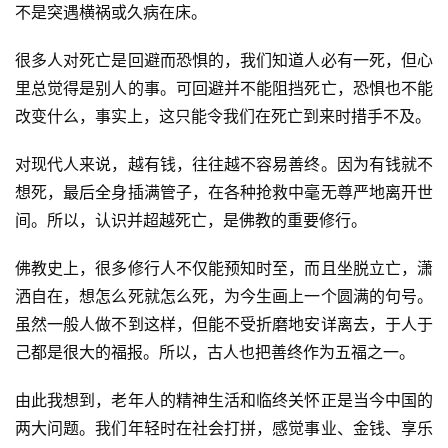
不是突遇横祸或久病在床。
很多人对死亡是回避而恐惧的，我们知道人必有一死，但心
里总觉得是别人的事。可回避并不能阻挡死亡，恐惧也不能
改变什么，事实上，这只能令我们在死亡到来时措手不及。
对现代人来说，越有钱，往往越不容易善终。因为有钱就不
想死，最后全身插满管子，在各种抢救中毫无尊严地离开世
间。所以，认识并超越死亡，是佛教的重要修行。
佛教史上，很多修行人不仅能预知时至，而且坐脱立亡，潇
洒自在，想怎么死就怎么死，为今生画上一个圆满的句号。
虽然一般人做不到这样，但能不受折磨地安详离去，于人于
己都是很大的福报。所以，古人也把善终作为五福之一。
由此我想到，老年人的精神生活和临终关怀正是当今中国的
两大问题。我们年轻时在社会打拼，感觉事业、金钱、享乐