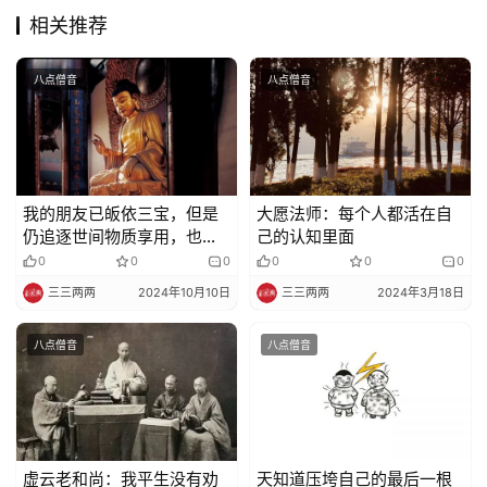
教
相关推荐
艺
术
八点僧音
八点僧音
政
策
法
规
我的朋友已皈依三宝，但是
大愿法师：每个人都活在自
仍追逐世间物质享用，也没
己的认知里面
有守五戒，这样皈依……
0
0
0
0
0
0
免
责
三三两两
2024年10月10日
三三两两
2024年3月18日
声
明
八点僧音
八点僧音
虚云老和尚：我平生没有劝
天知道压垮自己的最后一根