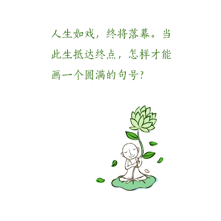
高
僧
访
谈
心
乐
菩
提
专
题
公
益
慈
善