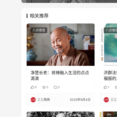
相关推荐
八点僧音
八点僧
净慧长老：将禅融入生活的点点
济群法
滴滴
福报的
0
0
0
1
三三两两
2025年9月4日
三三