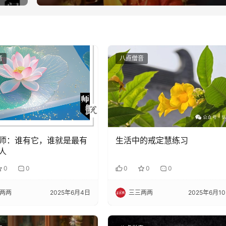
音
八点僧音
师：谁有它，谁就是最有
生活中的戒定慧练习
人
0
0
0
0
0
两两
2025年6月4日
三三两两
2025年6月1