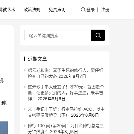
佛教艺术
政策法规
免责声明
登录
注册
近期文章
绍云老和尚：真了生死的修行人，要仔细
检查自己的发心
2026年8月7日
吼
这朱砂手串太便宜了！才79元，就图走个
量，让更多买到的人，好事连连，朱事吉
祥！
2026年8月6日
你能
义工手记｜于忻：行走马拉维 ACC，以中
文搭建温暖桥梁（下）
2026年8月6日
修行 100 问•第20问：为什么修行总是三
分钟热度？
2026年8月5日