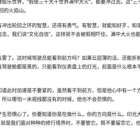
极乐世界，“假使三千大千世界满中大火”，都要冲过去。这“三
回的火焰山。
有冲出轮回之环的智慧，还得有勇气。有智慧，就能知好歹，知
念，我们说“文化自信”，这样就不会被假相吓住，满中大火也
云雾了。这时候驾驶员能看到前方吗？如果云层薄的话，还能折
连驾驶舱都是黑的，只能看到仪表盘上的灯光，前面是什么根本
知道此时加速是不要紧的，虽然看不到前方，但是他心中有一个
。所以哪怕一米视线都没有的时候，他也不会恐惧的。
产生恐惧心了。你要知道你是在做什么，你的方向是什么。印光
。就是我们面对种种的修行境界时，不要管它。既不要留恋它，