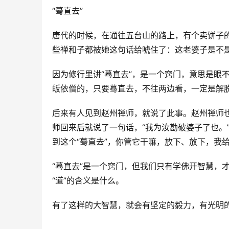
“蓦直去”
唐代的时候，在通往五台山的路上，有个卖饼子的
些禅和子都被她这句话给唬住了：这老婆子是不
因为修行里讲“蓦直去”，是一个窍门，意思是眼
皈依僧的，只要蓦直去，不往两边看，一定是解
后来有人见到赵州禅师，就说了此事。赵州禅师也
师回来后就说了一句话，“我为汝勘破婆子了也。
到这个“蓦直去”，你管它干嘛，放下、放下，我
“蓦直去”是一个窍门，但我们只有学佛开智慧，才
“道”的含义是什么。
有了这样的大智慧，就会有坚定的毅力，有光明