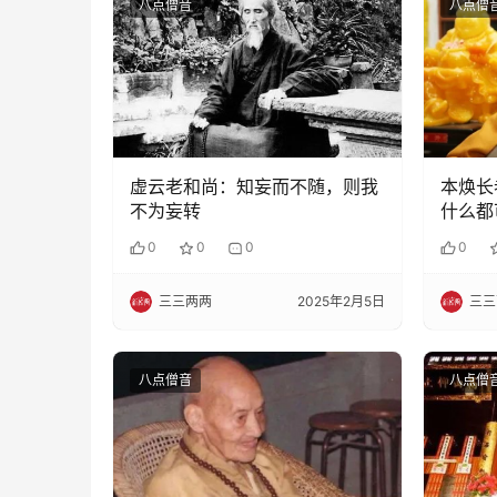
八点僧音
八点僧
虚云老和尚：知妄而不随，则我
本焕长
不为妄转
什么都
0
0
0
0
三三两两
2025年2月5日
三三
八点僧音
八点僧