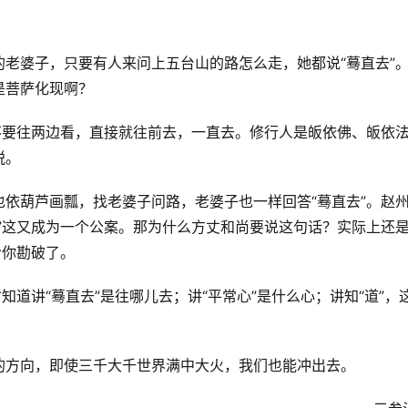
老婆子，只要有人来问上五台山的路怎么走，她都说“蓦直去”
是菩萨化现啊？
不要往两边看，直接就往前去，一直去。修行人是皈依佛、皈依
脱。
依葫芦画瓢，找老婆子问路，老婆子也一样回答“蓦直去”。赵
”这又成为一个公案。那为什么方丈和尚要说这句话？实际上还
给你勘破了。
知道讲“蓦直去”是往哪儿去；讲“平常心”是什么心；讲知“道”，
的方向，即使三千大千世界满中大火，我们也能冲出去。