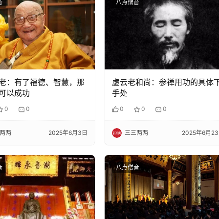
音
八点僧音
老：有了福德、智慧，那
虚云老和尚：参禅用功的具体
可以成功
手处
0
0
0
0
0
两两
2025年6月3日
三三两两
2025年6月2
音
八点僧音