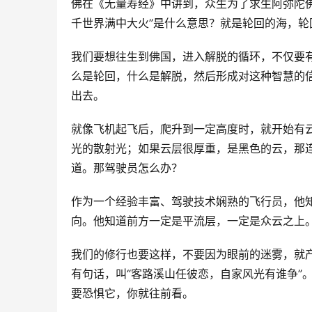
佛在《无量寿经》中讲到，众生为了求生阿弥陀佛
千世界满中大火”是什么意思？就是轮回的海，轮
我们要想往生到佛国，进入解脱的循环，不仅要
么是轮回，什么是解脱，然后形成对这种智慧的信
出去。
就像飞机起飞后，爬升到一定高度时，就开始有
光的散射光；如果云层很厚重，是黑色的云，那
道。那驾驶员怎么办？
作为一个经验丰富、驾驶技术娴熟的飞行员，他
向。他知道前方一定是平流层，一定是众云之上
我们的修行也要这样，不要因为眼前的迷雾，就
有句话，叫“客路溪山任彼恋，自家风光有谁争”
要恐惧它，你就往前看。