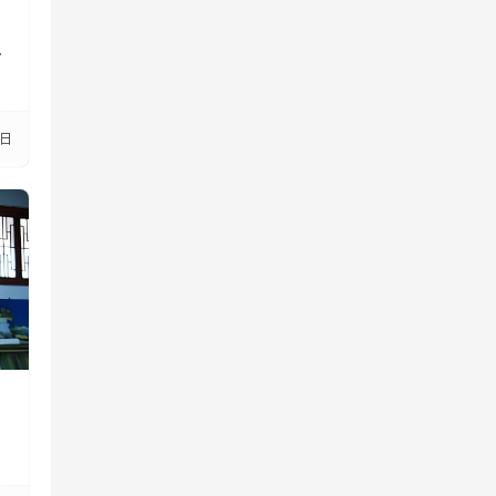
、
个
3日