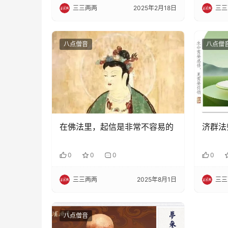
三三两两
2025年2月18日
三三
八点僧音
八点僧
在佛法里，起信是非常不容易的
济群法
0
0
0
0
三三两两
2025年8月1日
三三
八点僧音