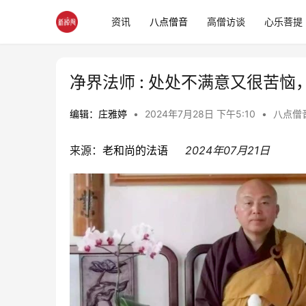
资讯
八点僧音
高僧访谈
心乐菩提
净界法师 : 处处不满意又很苦
编辑：庄雅婷
•
2024年7月28日 下午5:10
•
八点僧
来源：
老和尚的法语
2024年07月21日