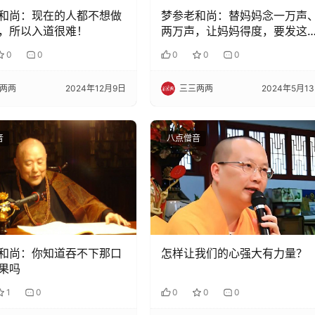
和尚：现在的人都不想做
梦参老和尚：替妈妈念一万声
，所以入道很难！
两万声，让妈妈得度，要发这
愿
0
0
0
0
0
两两
2024年12月9日
三三两两
2024年5月1
音
八点僧音
和尚：你知道吞不下那口
怎样让我们的心强大有力量？
果吗
1
0
0
0
0