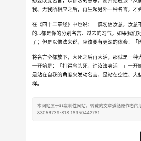
想要改变名言，以佛法的意思，刚开始应该「从
我、无我所相应之后，再生起另外一种名言，才
在《四十二章经》中也说：「慎勿信汝意，汝意
的…都是你的分别名言、过去的习气。如果我们
了；但是以佛法来说，应该要有更深的体会：「
将名言全都放下，大死之后再大活，那就是一种
一开始是：「打得念头死，许汝法身活！」一开
是站在自我的角度来发动名言，是站在空性、大
样。
本网站属于非赢利性网站，转载的文章遵循原作者的版
83056739-818 18950442781