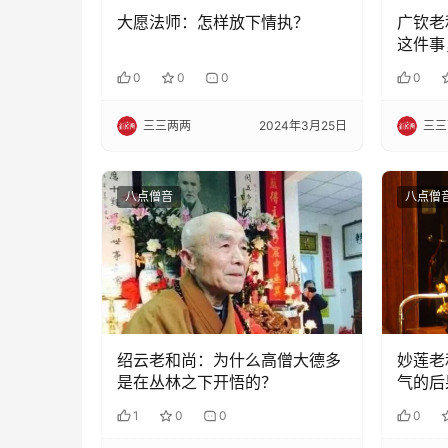
大愿法师：怎样放下情执？
广钦老
这件事
0
0
0
0
三三两两
2024年3月25日
三三
八点僧音
八点僧
绍云老和尚：为什么高僧大德多
妙莲老
是在丛林之下开悟的？
气的后
1
0
0
0