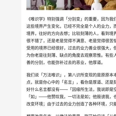
《唯识学》特别强调「分别变」的重要，因为我
这些境界产生变化，已经不完全是个人的业力，
境界，往好的方向去想；比较刻薄的人，看到境
很不错了，还是老是觉得不满意、老是觉得很苦
受用的境界已经很好，过去的业力善业很强大，
为你老是往刻薄、缺点的角度去观察思惟。有些
善的分别，也能弥补过去的恶业，他厚道。
我们说「万法唯识」，第八识所变现的是原原本
点，就是你心中的「名言」，看你是厚道、还是
好什么名言都没有——「因缘所生法，我说即是
「如」——他赞叹我，一切法是如；他毁谤我，
改变环境；由于过去的业力创造了各种环境，只