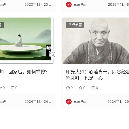
两两
2023年12月20日
三三两两
2025年11月
音
八点僧音
师：回家后，如何禅修？
印光大师：心若肯一，即念经
咒礼拜，也是一心
0
0
0
0
0
两两
2024年12月24日
三三两两
2024年1月2