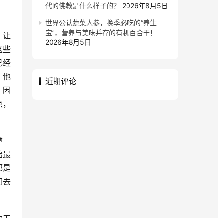
代的佛教是什么样子的？
2026年8月5日
世界公认蔬菜人参，换季必吃的“养生
宝”，营养与美味并存的有机百合干！
，让
2026年8月5日
这些
已经
，他
近期评论
，因
点，
重
始最
都是
们去