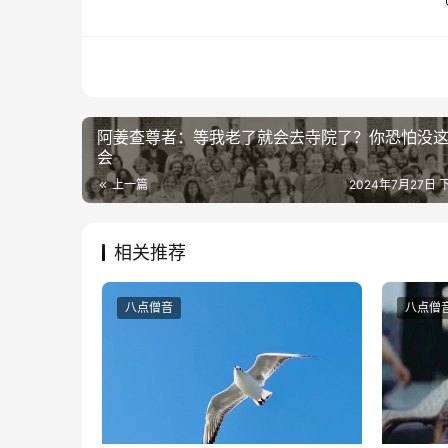
阿姜查尊者：等我老了就会去寺院了？你恐怕没
会
上一篇
2024年7月27日 下
相关推荐
八点僧音
八点僧