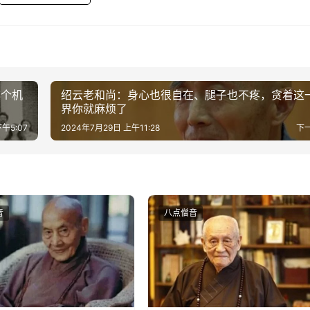
这个机
绍云老和尚：身心也很自在、腿子也不疼，贪着这
界你就麻烦了
午5:07
2024年7月29日 上午11:28
下
音
八点僧音