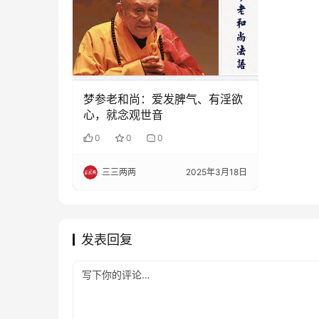
梦参老和尚：爱发脾气、有淫欲
心，就念观世音
0
0
0
三三两两
2025年3月18日
发表回复