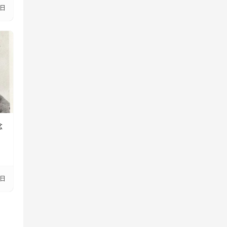
6日
念
9日