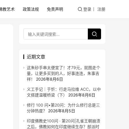
佛教艺术
政策法规
免责声明
登录
注册
近期文章
这朱砂手串太便宜了！才79元，就图走个
量，让更多买到的人，好事连连，朱事吉
祥！
2026年8月6日
义工手记｜于忻：行走马拉维 ACC，以中
文搭建温暖桥梁（下）
2026年8月6日
修行 100 问•第20问：为什么修行总是三
分钟热度？
2026年8月5日
印度佛教史100问 · 第20问|孔雀王朝崩溃
之后，佛教如何在印度继续生存？部派时