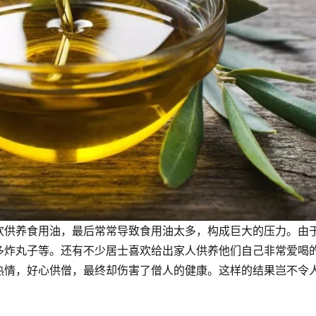
欢供养食用油，最后常常导致食用油太多，构成巨大的压力。由
多炸丸子等。还有不少居士喜欢给出家人供养他们自己非常爱喝
热情，好心供僧，最终却伤害了僧人的健康。这样的结果岂不令