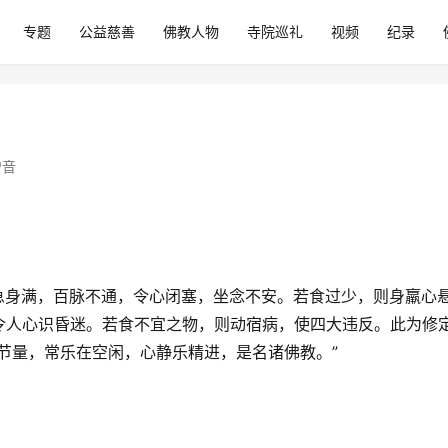
专题
公益慈善
佛教人物
寺院巡礼
视频
纪录
僧音
急身满，百脉不通，令心闭塞，坐念不安。若食过少，则身羸心
令人心识昏迷。若食不宜之物，则动宿病，使四大违反。此为修
节量，常乐在空闲，心静乐精进，是名诸佛教。”