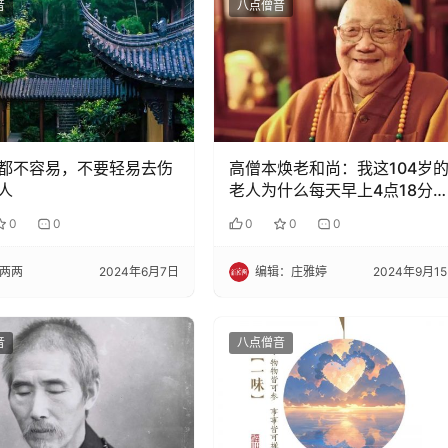
音
八点僧音
都不容易，不要轻易去伤
高僧本焕老和尚：我这104岁
人
老人为什么每天早上4点18分
床？
0
0
0
0
0
两两
2024年6月7日
编辑：庄雅婷
2024年9月1
音
八点僧音