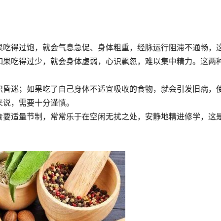
果吃得过饱，就会气息急促、身体粗重，经脉运行阻滞不通畅，
如果吃得过少，就会身体虚弱，心识飘忽，难以集中精力。这两
识昏迷；如果吃了自己身体不适宜吸收的食物，就会引发旧病，
来说，需要十分谨慎。
食要适量节制，常常乐于在空闲无扰之处，安静地精进修学，这