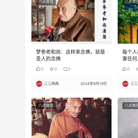
八点僧音
八点僧
梦参老和尚：这样来念佛，就是
每个人
圣人的念佛
害任何
0
0
0
0
三三两两
2024年9月19日
三三
八点僧音
八点僧