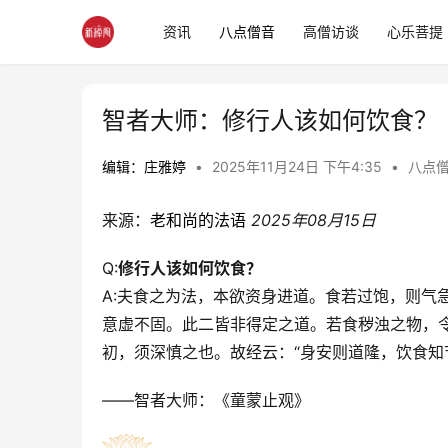
资讯
八点僧音
高僧访谈
心乐菩提
智者大师：修行人该如何饮食？
编辑：庄雅婷
•
2025年11月24日 下午4:35
•
八点
来源：
老和尚的法语
2025年08月15日 
Q:
修行人该如何饮食？
A:夫食之为法，本欲资身进道。食若过饱，则气
意虚不固。此二皆非得定之道。若食秽浊之物，
初，须深慎之也。故经云：“身安则道隆，饮食知
——智者大师：《童蒙止观》