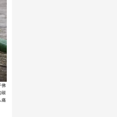
于佛
的碳
人痛