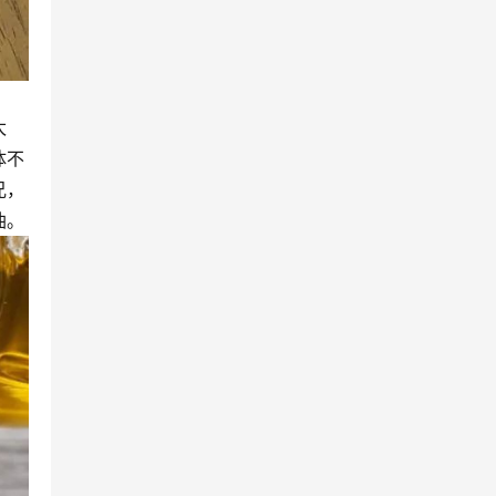
太
体不
兄，
油。