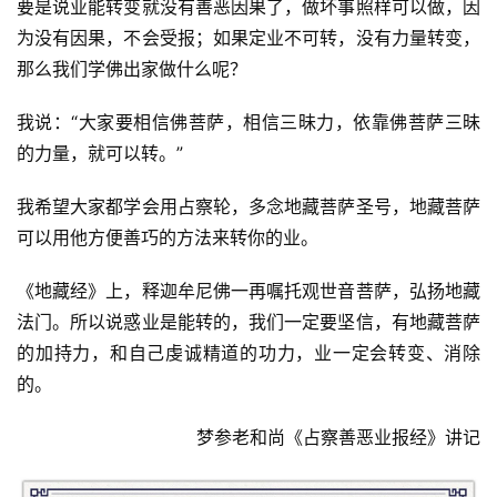
要是说业能转变就没有善恶因果了，做坏事照样可以做，因
资
为没有因果，不会受报；如果定业不可转，没有力量转变，
讯
那么我们学佛出家做什么呢？ 
八
我说：“大家要相信佛菩萨，相信三昧力，依靠佛菩萨三昧
点
的力量，就可以转。” 
僧
音
我希望大家都学会用占察轮，多念地藏菩萨圣号，地藏菩萨
可以用他方便善巧的方法来转你的业。 
高
僧
《地藏经》上，释迦牟尼佛一再嘱托观世音菩萨，弘扬地藏
访
法门。所以说惑业是能转的，我们一定要坚信，有地藏菩萨
谈
的加持力，和自己虔诚精道的功力，业一定会转变、消除
心
的。
乐
菩
梦参老和尚《占察善恶业报经》讲记
提