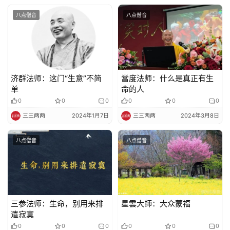
免
责
八点僧音
八点僧音
声
明
济群法师：这门“生意”不简
當度法师：什么是真正有生
单
命的人
0
0
0
0
0
0
三三两两
2024年1月7日
三三两两
2024年3月8日
八点僧音
八点僧音
三参法师：生命，别用来排
星雲大師：大众蒙福
遣寂寞
0
0
0
0
0
0