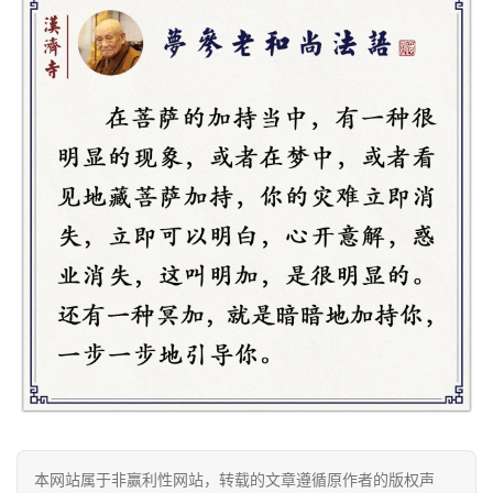
专
题
公
益
慈
善
佛
教
人
登录
注册
物
寺
院
巡
礼
本网站属于非赢利性网站，转载的文章遵循原作者的版权声