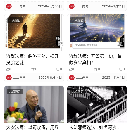
三三两两
2024年5月30日
三三两两
2024年1月31日
八点僧音
八点僧音
济群法师：临终三随，揭开
济群法师：开篇第一句，暗
投胎之谜
藏多少真相？
0
0
0
0
0
0
三三两两
2025年8月14日
三三两两
2025年11月4日
八点僧音
八点僧音
大安法师：以毒攻毒，用兵
末法邪师说法 , 如恒河沙 ,