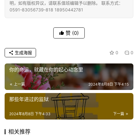
明，如有版权异议，请联系值班编辑予以删除。 联系方式：
0591-83056739-818 18950442781
视
频
赞
(0)
纪
录
生成海报
0
0
佛
教
你的命运，就藏在你的起心动念里
艺
术
上一篇
2024年8月8日 下午4:15
政
那些年进过的监狱
策
法
2024年8月8日 下午4:33
下一篇
规
相关推荐