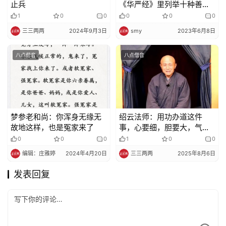
止兵
《华严经》里列举十种善知
识 , 教你如何识别 !
1
0
0
0
0
0
三三两两
2024年9月3日
smy
2023年6月8日
八点僧音
八点僧音
梦参老和尚：你浑身无缘无
绍云法师：用功办道这件
故地这样，也是冤家来了
事，心要细，胆要大，气要
刚
0
0
0
1
0
0
编辑：庄雅婷
2024年4月20日
三三两两
2025年8月6日
发表回复