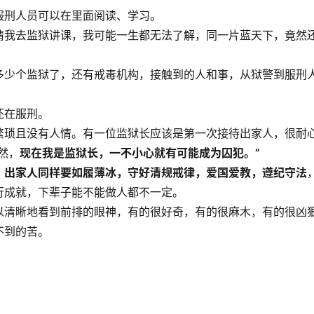
服刑人员可以在里面阅读、学习。
请我去监狱讲课，我可能一生都无法了解，同一片蓝天下，竟然
多少个监狱了，还有戒毒机构，接触到的人和事，从狱警到服刑
还在服刑。
繁琐且没有人情。有一位监狱长应该是第一次接待出家人，很耐
然，
现在我是监狱长，一不小心就有可能成为囚犯。”
，出家人同样要如履薄冰，守好清规戒律，爱国爱教，遵纪守法
行成就，下辈子能不能做人都不一定。
以清晰地看到前排的眼神，有的很好奇，有的很麻木，有的很凶
不到的苦。