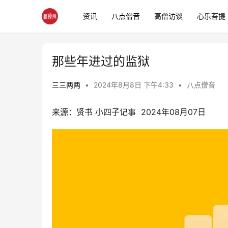
资讯
八点僧音
高僧访谈
心乐菩提
那些年进过的监狱
三三两两
•
2024年8月8日 下午4:33
•
八点僧音
来源：贤书 小四子记事  2024年08月07日