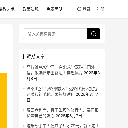
佛教艺术
政策法规
免责声明
登录
注册
近期文章
马拉维ACC学子｜台北求学深耕三门外
语，他选择走出舒适圈奔赴远方
2026年8
月8日
温柔9色！每条都想入！这条比爱人拥抱
还暖和的毛毯，柔软舒适！
2026年8月7
日
绍云老和尚：真了生死的修行人，要仔细
检查自己的发心
2026年8月7日
这朱砂手串太便宜了！才79元，就图走个