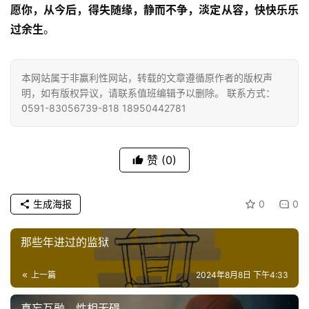
菩
愿你，从今后，得失随缘，静而不争，淡定从容，快快乐乐
提
过余生
。
专
题
本网站属于非赢利性网站，转载的文章遵循原作者的版权声
明，如有版权异议，请联系值班编辑予以删除。 联系方式：
0591-83056739-818 18950442781
公
益
慈
赞
(0)
善
佛
生成海报
0
0
教
人
登录
注册
那些年进过的监狱
物
上一篇
2024年8月8日 下午4:33
寺
院
真妄互融，性相无碍