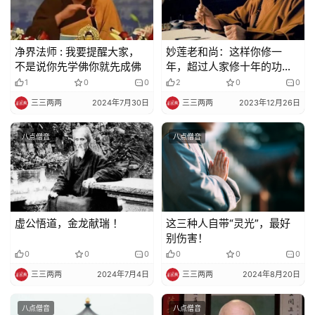
规
免
净界法师 : 我要提醒大家，
妙莲老和尚：这样你修一
责
不是说你先学佛你就先成佛
年，超过人家修十年的功
声
德！
1
0
0
2
0
0
明
三三两两
2024年7月30日
三三两两
2023年12月26日
八点僧音
八点僧音
虚公悟道，金龙献瑞 ！
这三种人自带“灵光”，最好
别伤害！
0
0
0
0
0
0
三三两两
2024年7月4日
三三两两
2024年8月20日
八点僧音
八点僧音