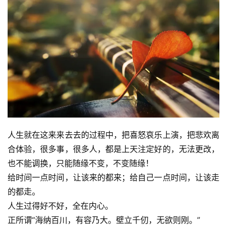
资
讯
八
点
僧
音
人生就在这来来去去的过程中，把喜怒哀乐上演，把悲欢离
高
合体验，很多事，很多人，都是上天注定好的，无法更改，
僧
也不能调换，只能随缘不变，不变随缘！
访
给时间一点时间，让该来的都来；给自己一点时间，让该走
谈
的都走。
人生过得好不好，全在内心。
心
乐
正所谓“海纳百川，有容乃大。壁立千仞，无欲则刚。”