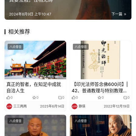
巡
礼
2024年8月9日 上午10:47
下一篇
视
相关推荐
频
八点僧音
八点僧音
纪
录
佛
真正的智者，在知足中成就
【印光法师答念佛600问】|
教
自洽人生
42、普通教理与特别教理有
艺
什么区别？
0
0
0
0
0
0
术
三三两两
2025年6月14日
静瑛
2022年12月19日
政
八点僧音
八点僧音
策
法