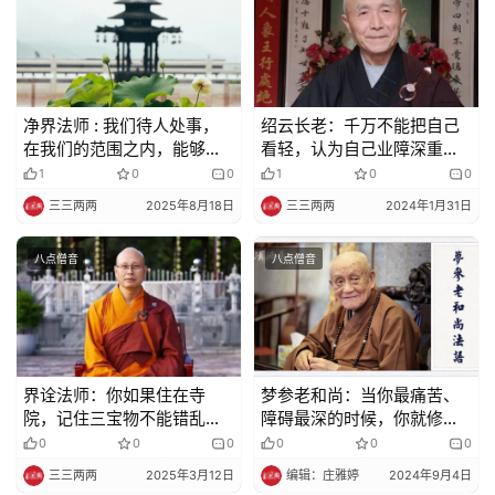
净界法师 : 我们待人处事，
绍云长老：千万不能把自己
在我们的范围之内，能够做
看轻，认为自己业障深重、
得到的，多多帮助别人，给
善根浅薄，这都是妄想执着
1
0
0
1
0
0
人家方便
三三两两
2025年8月18日
三三两两
2024年1月31日
八点僧音
八点僧音
界诠法师：你如果住在寺
梦参老和尚：当你最痛苦、
院，记住三宝物不能错乱，
障碍最深的时候，你就修这
千万要不得！
个观​
0
0
0
0
0
0
三三两两
2025年3月12日
编辑：庄雅婷
2024年9月4日