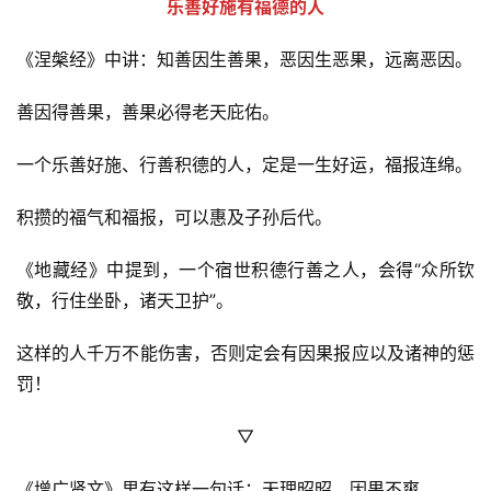
乐善好施有福德的人
公
益
《涅槃经》中讲：知善因生善果，恶因生恶果，远离恶因。
慈
善
善因得善果，善果必得老天庇佑。
佛
一个乐善好施、行善积德的人，定是一生好运，福报连绵。
教
人
登录
注册
积攒的福气和福报，可以惠及子孙后代。
物
《地藏经》中提到，一个宿世积德行善之人，会得“众所钦
寺
敬，行住坐卧，诸天卫护”。
院
巡
这样的人千万不能伤害，否则定会有因果报应以及诸神的惩
礼
罚！
视
▽
频
《增广贤文》里有这样一句话：天理昭昭，因果不爽。