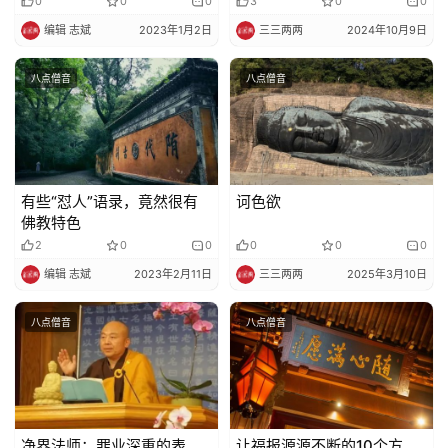
0
0
0
3
0
0
编辑 志斌
2023年1月2日
三三两两
2024年10月9日
八点僧音
八点僧音
有些“怼人”语录，竟然很有
诃色欲
佛教特色
2
0
0
0
0
0
编辑 志斌
2023年2月11日
三三两两
2025年3月10日
八点僧音
八点僧音
净界法师：罪业深重的表
让福报源源不断的10个方