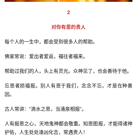
2
对你有恩的贵人
每个人的一生中，都会受到很多人的帮助。
佛家常说：爱出者爱返，福往者福来。
帮助过我们的人，头上有灵光。众神见了，也会善待于他。
忘恩者损福报。别人有恩于我们，念念不忘，才是在种善
因。
古人常讲：“滴水之恩，当涌泉相报”。
资
讯
人有报恩之心，天地鬼神都会敬重。知恩图报，才能得诸神
护佑，人生处处逢凶化吉，常遇贵人！
八