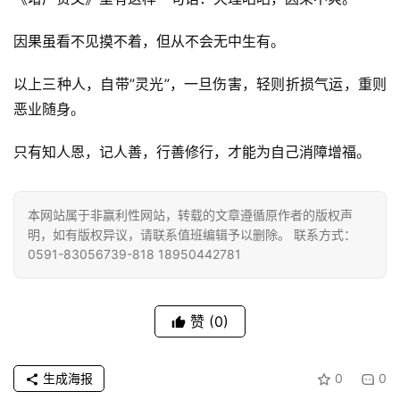
纪
录
因果虽看不见摸不着，但从不会无中生有。
以上三种人，自带”灵光”，一旦伤害，轻则折损气运，重则
佛
教
恶业随身。
艺
术
只有知人恩，记人善，行善修行，才能为自己消障增福。
政
本网站属于非赢利性网站，转载的文章遵循原作者的版权声
策
明，如有版权异议，请联系值班编辑予以删除。 联系方式：
法
0591-83056739-818 18950442781
规
免
赞
(0)
责
声
明
生成海报
0
0