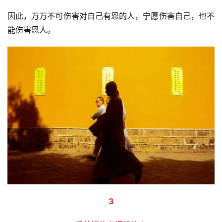
点
因此，万万不可伤害对自己有恩的人，宁愿伤害自己，也不
僧
能伤害恩人。
音
高
僧
访
谈
心
乐
菩
提
专
题
3