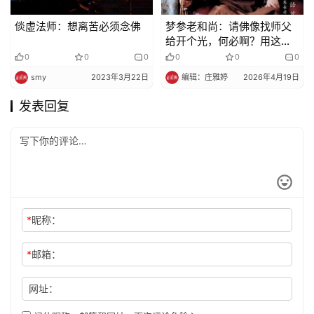
倓虚法师：想离苦必须念佛
梦参老和尚：请佛像找师父
给开个光，何必啊？用这个
方法，你自己就把光开了
0
0
0
0
0
0
smy
2023年3月22日
编辑：庄雅婷
2026年4月19日
发表回复
*
昵称：
*
邮箱：
网址：