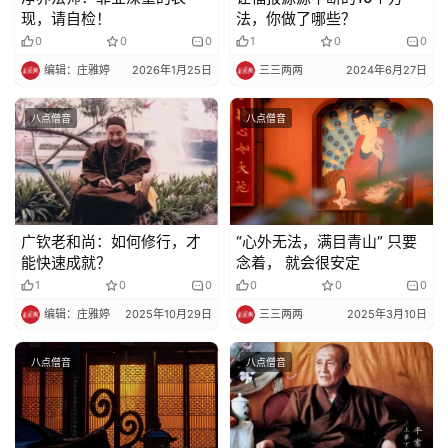
现，请自检！
法，你做了哪些？
0
0
0
1
0
0
编辑：庄雅婷
2026年1月25日
三三两两
2024年6月27日
八点僧音
八点僧音
广钦老和尚：如何修行，才
“心外无法，满目青山” 只要
能快速成就？
念着， 就会很安定
1
0
0
0
0
0
编辑：庄雅婷
2025年10月29日
三三两两
2025年3月10日
八点僧音
八点僧音