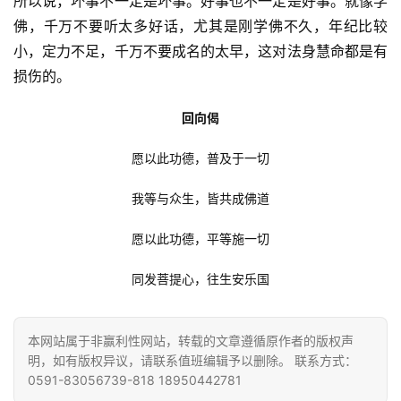
所以说，坏事不一定是坏事。好事也不一定是好事。就像学
访
佛，千万不要听太多好话，尤其是刚学佛不久，年纪比较
谈
小，定力不足，千万不要成名的太早，这对法身慧命都是有
损伤的。
心
乐
回向偈
菩
提
愿以此功德，普及于一切
专
我等与众生，皆共成佛道
题
愿以此功德，平等施一切
公
同发菩提心，往生安乐国
益
慈
善
本网站属于非赢利性网站，转载的文章遵循原作者的版权声
明，如有版权异议，请联系值班编辑予以删除。 联系方式：
0591-83056739-818 18950442781
佛