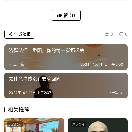
教
人
登录
注册
物
赞
(1)
寺
生成海报
0
0
院
巡
济群法师：重阳，你的每一岁都很美
礼
上一篇
2024年10月11日 下午2:00
视
频
为什么禅修没有要求回向
纪
2024年10月11日 下午2:07
下一篇
录
相关推荐
佛
教
八点僧音
八点僧音
艺