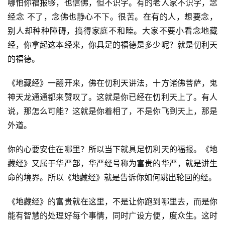
哪怕你福报够，也信佛，但不识字。有的老人家不识字，念
经念 不了，念佛也静心不下。很苦。在有的人，想要念，
别人却种种障碍，搞得家庭不和睦。大家不要小看念地藏
经，你拿起这本经来，你具足的福德是多少呢？就是忉利天
的福德。
《地藏经》一翻开来，佛在忉利天讲法，十方诸佛菩萨，鬼
神天龙通通都来赞叹了。这就是你已经在忉利天上了。有人
说，那怎么可能？这就是你着相了，不是你飞到天上，那是
外道。
你的心要安住在哪里？所以当下就具足忉利天的福报。《地
藏经》又属于华严部，华严经号称为富贵的华严，就是讲生
命的境界。所以《地藏经》就是告诉你如何跳出轮回的经。
《地藏经》的富贵就在这里，不是让你跑到哪里去，而是你
能有智慧的处理好每个事情，同时广设方便，度众生。这时