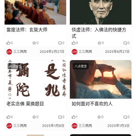
术
政
策
當度法师：玄奘大师
倓虚法师：入佛法的快捷方
法
式
规
0
0
0
0
0
0
三三两两
2024年2月27日
三三两两
2025年6月27日
免
责
八点僧音
八点僧音
声
明
老实念佛 莫换题目
如何面对不喜欢的人
0
0
0
1
0
0
三三两两
2025年1月8日
三三两两
2025年1月3日