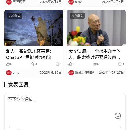
三三两两
2025年8月4日
smy
2023年4月8日
八点僧音
八点僧音
和人工智能聊地藏菩萨：
大安法师：一个求生净土的
ChatGPT竟能对答如流
人，临命终时还要经过四大
分解的恐怖过程吗？还是直
0
0
0
0
0
0
接见佛即得往生呢？
smy
2023年6月9日
编辑：庄雅婷
2024年12月27日
发表回复