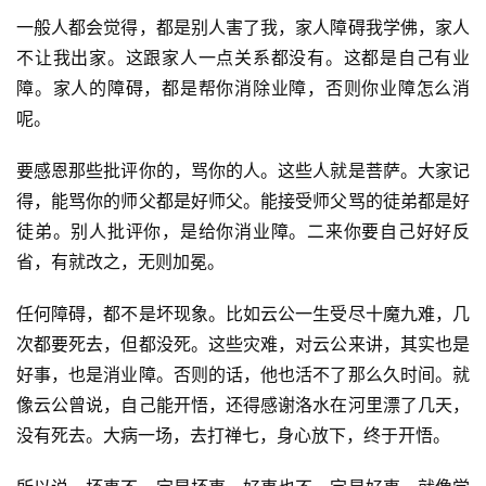
一般人都会觉得，都是别人害了我，家人障碍我学佛，家人
不让我出家。这跟家人一点关系都没有。这都是自己有业
障。家人的障碍，都是帮你消除业障，否则你业障怎么消
呢。
要感恩那些批评你的，骂你的人。这些人就是菩萨。大家记
得，能骂你的师父都是好师父。能接受师父骂的徒弟都是好
资
徒弟。别人批评你，是给你消业障。二来你要自己好好反
讯
省，有就改之，无则加冕。
八
任何障碍，都不是坏现象。比如云公一生受尽十魔九难，几
点
次都要死去，但都没死。这些灾难，对云公来讲，其实也是
僧
好事，也是消业障。否则的话，他也活不了那么久时间。就
音
像云公曾说，自己能开悟，还得感谢洛水在河里漂了几天，
没有死去。大病一场，去打禅七，身心放下，终于开悟。
高
僧