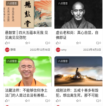
八点僧音
八点僧音
悬鼓堂 | 四大五蕴本无我 见
虚云老和尚：真心自显，自
见离见见弥陀
佛即证
0
0
0
2
0
0
静瑛
2022年12月16日
smy
2023年4月3日
八点僧音
八点僧音
法藏法师：不能够信仰净土
成刚法师：五戒十善多有毁
法门的人是过去没有善根、
犯，想出离生死，那不可能
骄慢懈怠[净土深义]
1
0
0
0
0
0