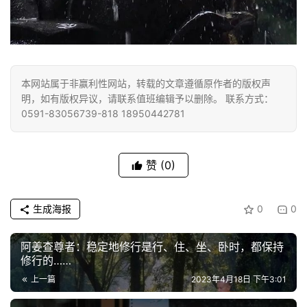
规
免
责
声
本网站属于非赢利性网站，转载的文章遵循原作者的版权声
明
明，如有版权异议，请联系值班编辑予以删除。 联系方式：
0591-83056739-818 18950442781
赞
(0)
生成海报
0
0
阿姜查尊者：稳定地修行是行、住、坐、卧时，都保持
修行的……
上一篇
2023年4月18日 下午3:01