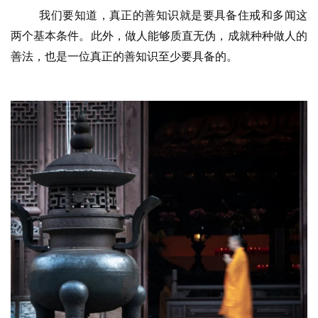
菩
我们要知道，真正的善知识就是要具备住戒和多闻这
提
两个基本条件。此外，做人能够质直无伪，成就种种做人的
善法，也是一位真正的善知识至少要具备的。
专
题
公
益
慈
善
佛
教
人
登录
注册
物
寺