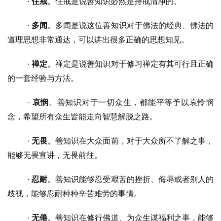
· 
住戒
。住戒是说善知识必然是持戒清净的。
· 
多闻
。多闻是说这位善知识对于佛法的经典、佛法的
道理思想非常通达，可以讲出很多正确的思想知见。
· 
禅定
。禅定是说善知识对于修习禅定有其可行且正确
的一套经验与方法。
· 
哀悯
。善知识对于一切众生，都能平等予以哀怜悯
念，希望所有众生皆能走向智慧解脱之路。
· 
无畏
。善知识在大众面前，对于大众所不了解之事，
能够无畏宣讲，无畏前往。
· 
忍耐
。善知识能够忍受艰苦的挫折、侮辱或者别人的
歧视，能够忍耐种种辛苦难劳的事情。
· 
无倦
。善知识在修行佛道、为众生谋福利之事，能够