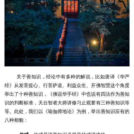
关于善知识，经论中有多种的解说，比如唐译《华严
经》从发菩提心、行菩萨道、利益众生、开佛智慧这个角度
举出了十种善知识，《佛说华手经》中也说有四法作为善知
识的判断标准，天台智者大师讲修习止观要有三种善知识等
等。此处，我们以《瑜伽师地论》为例，举出善知识应有的
八种相貌：