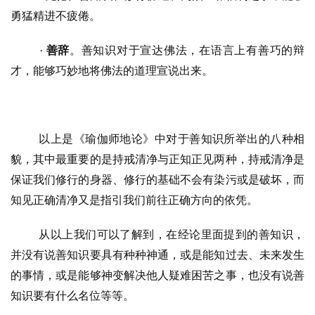
勇猛精进不疲倦。
· 
善辞
。善知识对于宣达佛法，在语言上有善巧的辩
资
才，能够巧妙地将佛法的道理宣说出来。
讯
八
点
以上是《瑜伽师地论》中对于善知识所举出的八种相
僧
貌，其中最重要的是持戒清净与正知正见两种，持戒清净是
音
保证我们修行的身器、修行的基础不会有染污或是破坏，而
高
知见正确清净又是指引我们前往正确方向的依凭。
僧
访
从以上我们可以了解到，在经论里面提到的善知识，
谈
并没有说善知识要具有种种神通，或是能知过去、未来发生
的事情，或是能够神变解决他人疑难困苦之事，也没有说善
心
知识要有什么名位等等。
乐