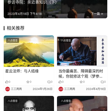
参访寺院：亲近善知识（下）
2023年4月18日 下午4:18
下一篇
相关推荐
八点僧音
八点僧音
星云法师：与人结缘
当你最痛苦、障碍最深的时
候，你就修这个观​（梦参老
和尚）
0
0
0
0
0
0
三三两两
2024年1月26日
三三两两
2024年4月19日
八点僧音
八点僧音