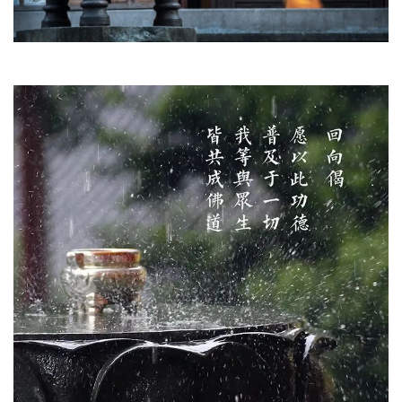
院
巡
礼
视
频
纪
录
佛
教
艺
术
政
策
法