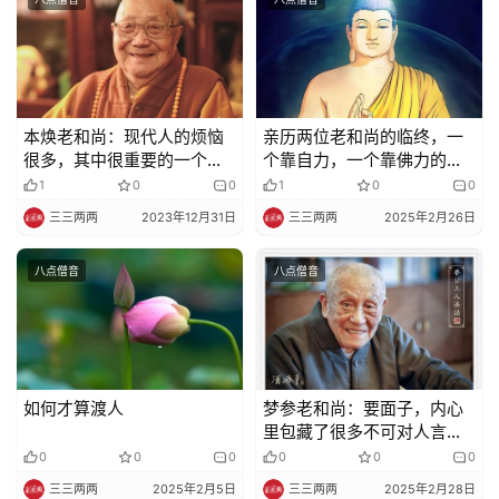
本焕老和尚：现代人的烦恼
亲历两位老和尚的临终，一
很多，其中很重要的一个原
个靠自力，一个靠佛力的区
因就是无休止的攀比造成的
别
1
0
0
1
0
0
三三两两
2023年12月31日
三三两两
2025年2月26日
八点僧音
八点僧音
如何才算渡人
梦参老和尚：要面子，内心
里包藏了很多不可对人言的
事，怎能成道？
0
0
0
0
0
0
三三两两
2025年2月5日
三三两两
2025年2月28日