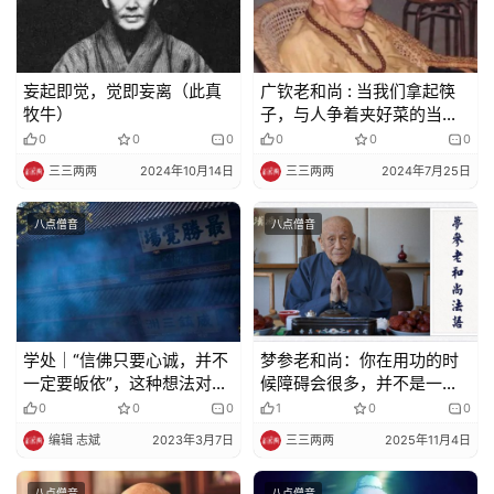
妄起即觉，觉即妄离（此真
广钦老和尚 : 当我们拿起筷
牧牛）
子，与人争着夹好菜的当
下，便是一种恶念
0
0
0
0
0
0
三三两两
2024年10月14日
三三两两
2024年7月25日
八点僧音
八点僧音
学处｜“信佛只要心诚，并不
梦参老和尚：你在用功的时
一定要皈依”，这种想法对
候障碍会很多，并不是一帆
吗？
风顺的
0
0
0
1
0
0
编辑 志斌
2023年3月7日
三三两两
2025年11月4日
八点僧音
八点僧音