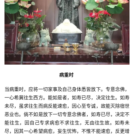
病重时 
当病重时，应将一切家事及自己身体悉皆放下。专意念佛，
一心希冀往生西方。能如是者，如寿已尽，决定往生。如寿
未尽，虽求往生而病反能速愈，因心至专诚，故能灭除宿世
恶业也。倘不如是放下一切专意念佛者，如寿已尽，决定不
能往生，因自己专求病愈不求往生，无由往生故。如寿未
尽，因其一心希望病愈，妄生忧怖，不惟不能速愈，反更增