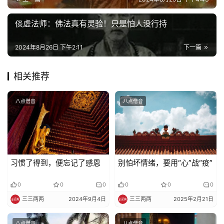
慈
善
倓虚法师：佛法真有灵验！只是怕人没行持
佛
2024年8月26日 下午2:11
下一篇
教
人
登录
注册
相关推荐
物
八点僧音
八点僧音
寺
院
巡
礼
习惯了得到，便忘记了感恩
别怕坏情绪，要用“心”战“疫”
视
频
0
0
0
0
0
0
三三两两
2024年9月4日
三三两两
2025年2月21日
纪
八点僧音
八点僧音