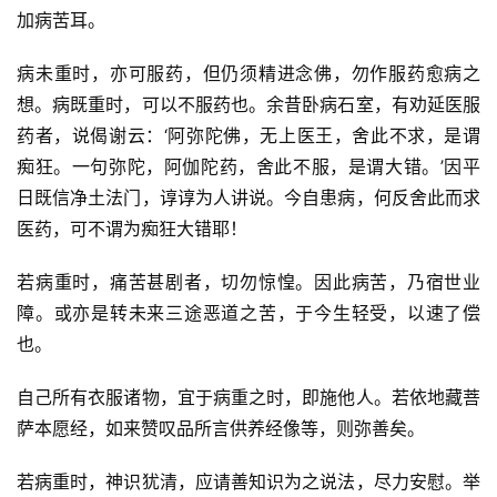
加病苦耳。 
病未重时，亦可服药，但仍须精进念佛，勿作服药愈病之
想。病既重时，可以不服药也。余昔卧病石室，有劝延医服
药者，说偈谢云：‘阿弥陀佛，无上医王，舍此不求，是谓
痴狂。一句弥陀，阿伽陀药，舍此不服，是谓大错。’因平
日既信净土法门，谆谆为人讲说。今自患病，何反舍此而求
医药，可不谓为痴狂大错耶！ 
若病重时，痛苦甚剧者，切勿惊惶。因此病苦，乃宿世业
障。或亦是转未来三途恶道之苦，于今生轻受，以速了偿
也。 
资
讯
自己所有衣服诸物，宜于病重之时，即施他人。若依地藏菩
萨本愿经，如来赞叹品所言供养经像等，则弥善矣。 
八
点
若病重时，神识犹清，应请善知识为之说法，尽力安慰。举