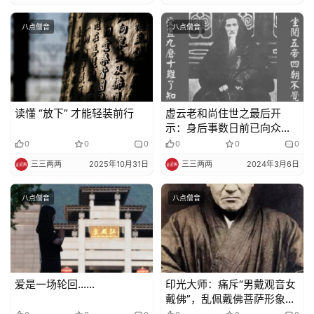
八点僧音
八点僧音
读懂 “放下” 才能轻装前行
虚云老和尚住世之最后开
示：身后事数日前已向众说
过，不必赘言，今问我最后
0
0
0
0
0
0
语只有……
三三两两
2025年10月31日
三三两两
2024年3月6日
八点僧音
八点僧音
爱是一场轮回……
印光大师：痛斥“男戴观音女
戴佛”，乱佩戴佛菩萨形象不
得福反造罪业！（随喜转