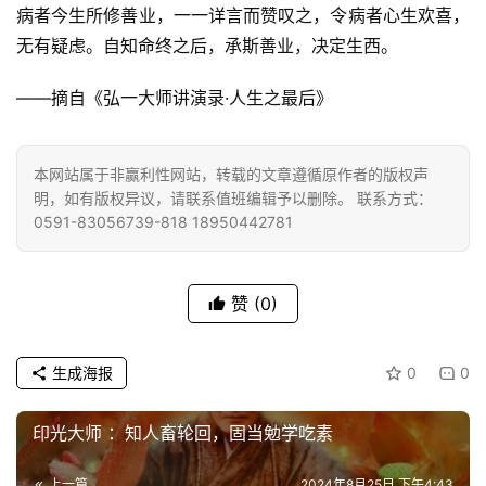
僧
病者今生所修善业，一一详言而赞叹之，令病者心生欢喜，
音
无有疑虑。自知命终之后，承斯善业，决定生西。
高
——摘自《弘一大师讲演录·人生之最后》
僧
访
谈
本网站属于非赢利性网站，转载的文章遵循原作者的版权声
明，如有版权异议，请联系值班编辑予以删除。 联系方式：
0591-83056739-818 18950442781
心
乐
菩
赞
(0)
提
专
生成海报
0
0
题
印光大师 ：知人畜轮回，固当勉学吃素
公
益
上一篇
2024年8月25日 下午4:43