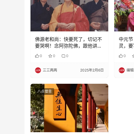
佛源老和尚：快要死了，切记不
中元节
要哭啊！念阿弥陀佛，跟他讲不
灵，要
要挂念
等，如
0
0
0
0
三三两两
2025年2月6日
编辑
八点僧音