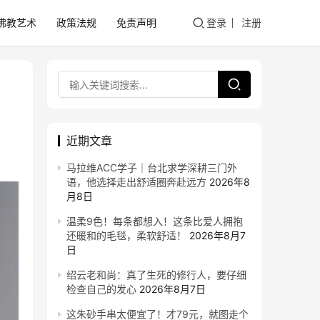
佛教艺术
政策法规
免责声明
登录
注册
近期文章
马拉维ACC学子｜台北求学深耕三门外
语，他选择走出舒适圈奔赴远方
2026年8
月8日
温柔9色！每条都想入！这条比爱人拥抱
还暖和的毛毯，柔软舒适！
2026年8月7
日
绍云老和尚：真了生死的修行人，要仔细
检查自己的发心
2026年8月7日
这朱砂手串太便宜了！才79元，就图走个