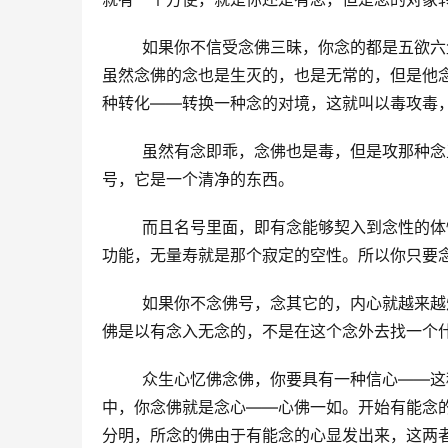
        如果你不信受念佛三昧，你念的都
虽然念佛的念也是生灭的，也是无常的，但是他
种转化——转换一种念的对境，这就叫以毒攻毒
        虽然有念即乖，念佛也是毒，但是攻
号，它是一个清净的东西。
        而且名号里面，即有念能够契入到
功能，无量寿就是那个寂定的空性。所以你只要
        如果你不念佛号，念其它的，内心
佛是以有念入无念的，不是在这个念外去找一个
        众生心忆佛念佛，你要具有一种信心
中，你念佛就是念心——心佛一如。开始有能念
分明，所念的佛由于有能念的心显发出来，这两