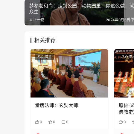
梦参老和尚：走到公园、动物园里，你这么做，
众生
上一篇
2024年9月3日 下
相关推荐
八点僧音
八点僧
當度法师：玄奘大师
原佛·
佛教史
教，应
0
0
0
0