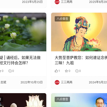
2023年5月25日
三三两两
2025年8月2
音
八点僧音
疑 | 诵经后，如果无法做
大势至菩萨教您：如何速证念
经文行持会怎样？
三昧！九祖
0
0
1
0
0
 志斌
2022年10月13日
三三两两
2024年5月2
音
八点僧音