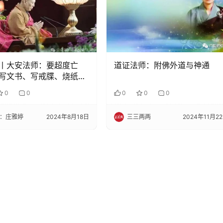
丨大安法师：要超度亡
道证法师：附佛外道与神通
写文书、写戒牒、烧纸钱
法否？
0
0
0
0
0
：庄雅婷
2024年8月18日
三三两两
2024年11月2