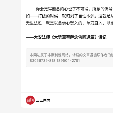
        你会觉得能念的心也了不可得，所
如——打破的时候，就归到了自性本源。这就是
无生法忍，就是以念佛心契入的，单刀直入，以
——大安法师《大势至菩萨念佛圆通章》讲记
本网站属于非赢利性网站，转载的文章遵循原作者的版
83056739-818 18950442781
三三两两