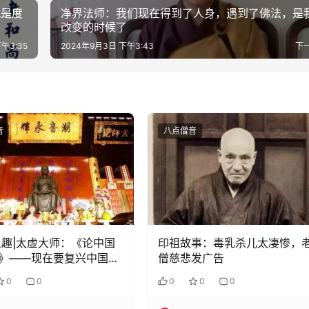
就是度
净界法师：我们现在得到了人身，遇到了佛法，是
改变的时候了
午3:35
2024年9月3日 下午3:43
下
音
八点僧音
义趣|太虚大师：《论中国
印祖故事：毒乳杀儿太凄惨，
》——现在要复兴中国佛
僧慈悲发广告
该继承佛本论的主动流
0
0
0
0
0