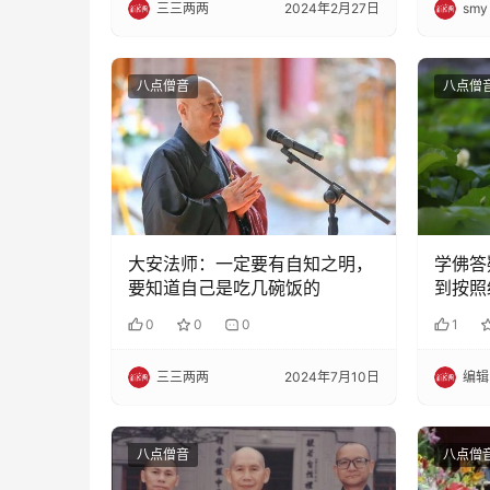
三三两两
2024年2月27日
smy
八点僧音
八点僧
大安法师：一定要有自知之明，
学佛答
要知道自己是吃几碗饭的
到按照
0
0
0
1
三三两两
2024年7月10日
编辑
八点僧音
八点僧