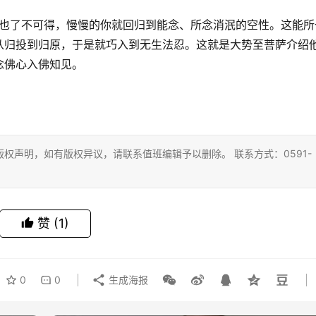
念的佛号也了不可得，慢慢的你就回归到能念、所念消泯的空性。这能所
从归投到归原，于是就巧入到无生法忍。这就是大势至菩萨介绍
念佛心入佛知见。
权声明，如有版权异议，请联系值班编辑予以删除。 联系方式：0591-
赞
(1)
0
0
生成海报