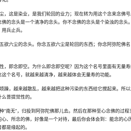
是五欲六尘，这是染业，是我们轮回的业力；现在转为用这个念来念佛号
念佛的念头是一个清净的念头。你不念佛的念头是个染浊的念头
，用兵止兵。
那种念五欲六尘的念头。你念五欲六尘是轮回的东西；你念阿弥陀佛名
念性的体性，即念即空。为什么即念即空呢？因为这个名号里面有无量寿
念这个名号，就越来越清净，越来越体会无量寿的功能。
就越来越烦躁，越来越散乱，越来越把这种污染的东西给它搅起来。所以
什么菩提觉性的。
——这种“南无”，归投到阿弥陀佛那儿去。然后在那种至心念佛的过程
的心、所念的佛，好像是一个对待，最后你会体会到：能念的心
者都是缘起的。