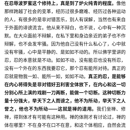
在忍辱波罗蜜这个修持上，真是到了炉火纯青的程度。
像他
那样跨越了社会的变革，经历过很多磨难、经历过各种运动
的人，有很多的是非对错苦乐，别人有误解，当然也有来自
于外面的诽谤流言。他从来不辩白，也不说，心中有一种沉
默。在大众面前不辩解，在私下里和身边亲近的弟子也不作
辩解，也不会发牢骚。因为他自己没有什么私心了，心中就
没有牢骚，心中是平静的、是如如不动的。所以佛学里讲的
忍，忍的本意就是不动。如如不动，没有能忍也没有所忍，
没有一个外在的东西我要忍它，那个忍有能所对待。真正的
忍就是物我一如、能所一如，如如不动。
真正的忍，是能够
在内心将得失是非对错好丑利害全体放下，在内心和这一切
分别心所上演的戏剧一刀两断，能做一个切断。这种切断力
量十分强大，举天下之人而谤之，他不为所动，举天下之人
誉之，
他也不为所动——这就是禅的道用。
我们坐禅、修
资
禅，得到体才有可能有这种用。禅的体刚才有讨论过，禅的
讯
体在哪里？不在身不在口不在意，和这个体相应，自然会流