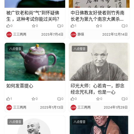
被广钦老和尚“气”到怀疑佛
中日佛教友好使者则竹秀南
生 ，这种考试你能过关吗？
长老为第九个南京大屠杀死
难者国家公祭日创作法会香
0
0
0
1
0
0
语
三三两两
2025年7月4日
静瑛
2022年12月14日
八点僧音
八点僧音
如何发菩提心
印光大师：心若肯一，即念
经念咒礼拜，也是一心
1
0
0
0
0
0
三三两两
2025年1月13日
三三两两
2024年1月29日
八点僧音
八点僧音