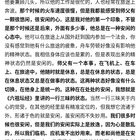
他要兼顾几头，所以他的工作是很忙的，人也经常在旅途上
奔波。
那个时候的火车速度很慢，但是我都能感受到师父有
一颗很悠闲，很安闲的心
。
这是我对他的第一个印象，不管
是那个时候还是后来，外面有多少事，他总是在一种安闲的
心态中。
他可以在旅途上从国外赶到国内参加一个法会，你
没有感觉到他有什么旅途的疲惫，舟车劳顿好像没有影响他
的精神状态。我相信身体应该也是累的，但是表现出来的精
神状态仍然是安闲的。
师父有一个本事，在飞机上、在车
上、在旅途中，他随时就是休息，总是在休息的状态，总是
在休息状态又总是在做事的状态。这两种状态好像没有什么
切换，在他身上是统一的。这种在在处处的安闲，我想就是
《六祖坛经》里讲的一行三昧的状态。
当然一行三昧关于内
心的觉受，在其他的经里是有精准定位的，但我想它流诸于
外、形诸于色的就是安闲，虽安闲而不失妙用。
我们很多时
候也很安闲，但是我们的安闲实际上是放逸，因为心是散乱
的，所以我们临机、应机发不出妙用来。而老和尚他是在安