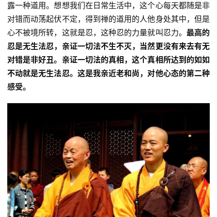
露一种道用。想想我们在日常生活中，这个心每天都随是非
八
对错而动荡起伏不定，得到禅的道用的人他身处其中，但是
点
僧
心不被境所转，这就是忍，这种忍的力量就叫忍力。
最高的
音
忍是无生法忍，亲证一切法不生不灭，当然更没有来去有无
对错是非好丑。亲证一切法的真相，这个真相所达到的如如
高
不动就是无生法忍。这是我亲近老和尚，对他心态的第二种
僧
感受。
访
谈
心
乐
菩
提
专
题