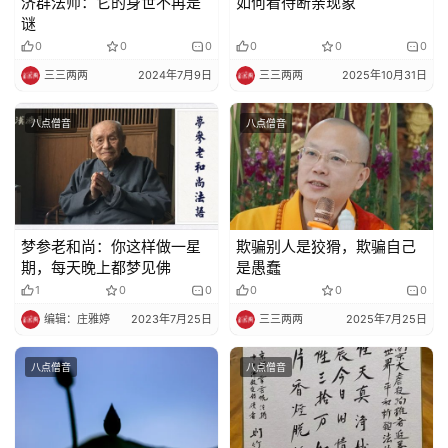
济群法师：它的身世不再是
如何看待断亲现象
谜
0
0
0
0
0
0
三三两两
2024年7月9日
三三两两
2025年10月31日
八点僧音
八点僧音
梦参老和尚：你这样做一星
欺骗别人是狡猾，欺骗自己
期，每天晚上都梦见佛
是愚蠢
1
0
0
0
0
0
编辑：庄雅婷
2023年7月25日
三三两两
2025年7月25日
八点僧音
八点僧音