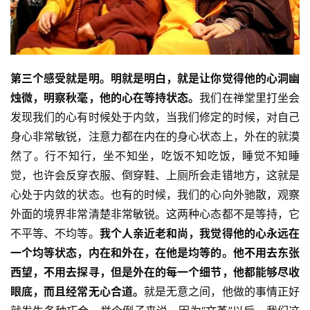
公
益
慈
善
第三个感受就是明。明就是明白，就是让你觉得他的心洞幽
烛微，明察秋毫，他的心在等持状态。
我们在禅堂里打坐会
佛
发现我们的心有时候处于内敛，当我们修定的时候，对自己
教
身心非常敏锐，注意力都在内在的身心状态上，外在的就漠
人
登录
注册
然了。行不知行，坐不知坐，吃饭不知吃饭，睡觉不知睡
物
觉，也许会反穿衣服、倒穿鞋、上厕所会走错地方，这就是
心处于内敛的状态。也有的时候，我们的心向外驰散，观察
寺
院
外面的境界非常清楚非常敏锐。这两种心态都不是等持，它
巡
不平等、不均等。
我个人亲近老和尚，我觉得他的心永远在
礼
一个均等状态，内在和外在，在他是均等的。他不用去东张
西望，不用去探寻，但是外在的每一个细节，他都能够尽收
视
眼底，而且经常无心合道。
就是无意之间，他做的事情正好
频