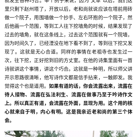
就发生各种巧合。举个例子来说，因为“文革”以后，我们这
里只剩下赵州塔了，开放以后，老和尚就说应该在塔前用砖
纪
做一个院子，用围墙做一个抄手、左右环抱的一个院子，然
录
后他画一个范围，等到工人往下挖墙角的时候，结果发现了
过去的墙角，就在这条线上，过去这个范围就有一个院墙，
佛
因为时间久了，已经湮没在地下看不到了，等到往下挖又发
教
艺
现了。这就是无心合道。同样的事情在老祖寺也发生过一
术
次，往下挖，正好挖到旧的方丈室。在他的诗集里面有一首
诗就讲这个事情，讲这个巧合。这就是一种明，所以师父讲
政
开示思路很清晰，他写诗作文都是信手拈来，一触即发。我
策
觉得这个也是道用。
如果有道的话，你会流露出来，流露在
法
待人接物、流露在弘法利生、流露在做事乃至于吟诗作文
规
上。所以真正有道，会流露在外面，显现为用。这个用的核
心就来自于明，内心有明。这是我亲近老和尚的第三个体
免
会。
责
声
明