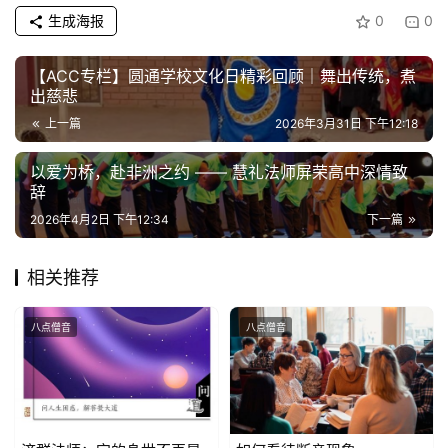
生成海报
0
0
【ACC专栏】圆通学校文化日精彩回顾｜舞出传统，煮
出慈悲
上一篇
2026年3月31日 下午12:18
以爱为桥，赴非洲之约 —— 慧礼法师屏荣高中深情致
辞
2026年4月2日 下午12:34
下一篇
相关推荐
八点僧音
八点僧音