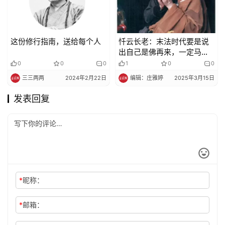
这份修行指南，送给每个人
忏云长老：末法时代要是说
出自己是佛再来，一定马上
入涅盘，不能再住世
0
0
0
1
0
0
三三两两
2024年2月22日
编辑：庄雅婷
2025年3月15日
发表回复
*
昵称：
*
邮箱：