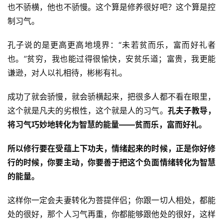
也不骄横，他也不骄慢。这个算是修养很好吧？这个算是控
制习气。
资
孔子说的是更高更高地境界：“未若贫而乐，富而好礼者
讯
也。”贫穷，我也能过得很愉快，安贫乐道；富贵，我更能
谦逊，对人以礼相待，彬彬有礼。
八
点
成功了就会骄慢，就会骄横起来，把很多人都不看在眼里，
僧
这个就是凡夫的劣根性，这个就是人的习气。
孔夫子教导，
音
将习气巧妙地转化为智慧的能量——贫而乐，富而好礼。
高
所以修行要在受蕴上下功夫，情绪起来的时候，正是你好修
僧
行的时候，你要主动，你要善于把这个负面情绪转化为智慧
访
的能量。
谈
这样你一定会夫妻转化为菩提伴侣；你跟一切人相处，都能
心
处的很好，那个人习气再重，你都能够跟他处的很好，这样
乐