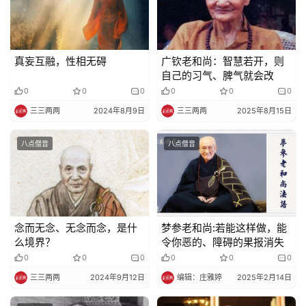
规
免
真妄互融，性相无碍
广钦老和尚：智慧若开，则
责
自己的习气、脾气就会改
声
0
0
0
0
0
0
明
三三两两
2024年8月9日
三三两两
2025年8月15日
八点僧音
八点僧音
念而无念、无念而念，是什
梦参老和尚:若能这样做，能
么境界？
令你恶的、障碍的果报消失
0
0
0
0
0
0
三三两两
2024年9月12日
编辑：庄雅婷
2025年2月14日