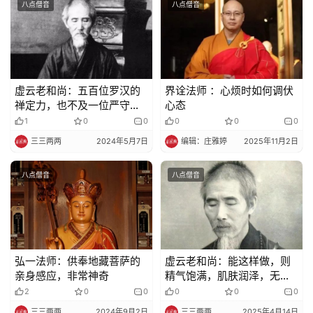
八点僧音
八点僧音
虚云老和尚：五百位罗汉的
界诠法师 ：心烦时如何调伏
禅定力，也不及一位严守禁
心态
戒的僧人
1
0
0
0
0
0
三三两两
2024年5月7日
编辑：庄雅婷
2025年11月2日
八点僧音
八点僧音
弘一法师：供奉地藏菩萨的
虚云老和尚：能这样做，则
亲身感应，非常神奇
精气饱满，肌肤润泽，无病
长命
2
0
0
0
0
0
三三两两
2024年9月2日
三三两两
2025年4月14日