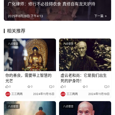
院
广化律师：修行不必挂碍衣食 真修自有龙天护持
巡
礼
2025年8月28日 下午4:13
下一篇
视
相关推荐
频
八点僧音
八点僧音
纪
录
佛
教
你的善良，需要带上智慧的
虚云老和尚：它是我们出生
艺
光芒
死的护身符！
术
0
0
0
0
0
0
三三两两
2024年11月15日
三三两两
2024年11月19日
政
策
八点僧音
八点僧音
法