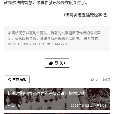
就是佛法的智慧，这样你就已经是在度众生了。
菩
提
（佛说贤者五福德经学记）
专
题
本网站属于非赢利性网站，转载的文章遵循原作者的版权声
明，如有版权异议，请联系值班编辑予以删除。 联系方式：
0591-83056739-818 18950442781
公
益
慈
善
赞
(0)
佛
生成海报
0
0
教
人
登录
注册
抗战时期中国佛教界的戒律调适与护国实践
物
上一篇
2025年8月28日 下午3:03
寺