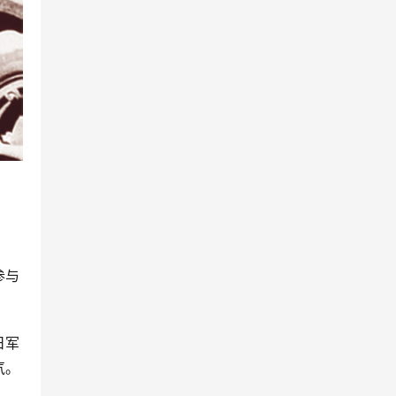
参与
日军
气。