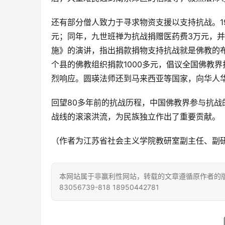
还有部分僧人致力于寻求物资支援以支持抗战。19
元；同年，九世班禅为抗战捐赠医药费3万元，并
施》的演讲，指出捐款捐物支持抗战就是佛教的布
个县的佛教组织捐款1000多元，倡议全国佛教
烈响应。圆瑛法师还到马来西亚等国家，向华人
回望80多年前的抗战历程，中国佛教界参与抗
战线的滚滚洪流，为民族独立作出了重要贡献。
（作者为江苏省社会主义学院教研室副主任、副
本网站属于非赢利性网站，转载的文章遵循原作者的版
83056739-818 18950442781