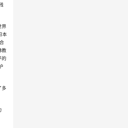
残
世界
日本
合
佛教
平的
护
了多
力