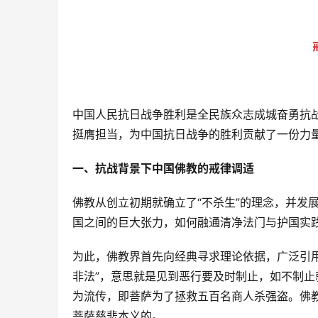
中国人民抗日战争胜利是全民族众志成城奋勇抗
挺膺担当，为中国抗日战争的胜利贡献了一份力
一、抗战背景下中国佛教的戒律调适
佛教从创立初期就确立了“不杀生”的理念，并发
国之间的巨大张力，如何融通清净法门与护国实
为此，佛教界首先向经典寻求理论依据，广泛引
非法”，意思就是见到恶行要及时制止，如不制止
为流传，即菩萨为了拯救五百名商人杀强盗。佛
菩萨慈悲本义的。