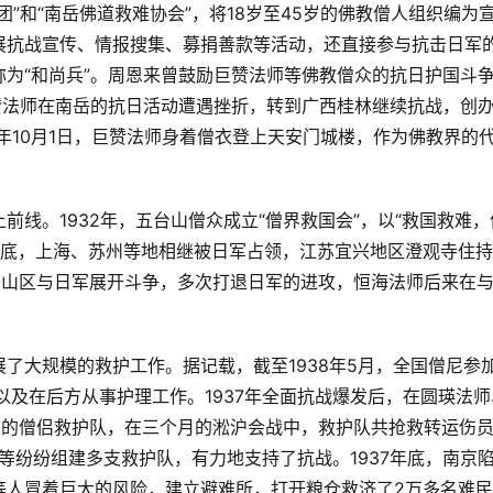
”和“南岳佛道救难协会”，将18岁至45岁的佛教僧人组织编为
展抗战宣传、情报搜集、募捐善款等活动，还直接参与抗击日军
为“和尚兵”。周恩来曾鼓励巨赞法师等佛教僧众的抗日护国斗
赞法师在南岳的抗日活动遭遇挫折，转到广西桂林继续抗战，创
9年10月1日，巨赞法师身着僧衣登上天安门城楼，作为佛教界的
线。1932年，五台山僧众成立“僧界救国会”，以“救国救难，
7年底，上海、苏州等地相继被日军占领，江苏宜兴地区澄观寺住
兴山区与日军展开斗争，多次打退日军的进攻，恒海法师后来在
了大规模的救护工作。据记载，截至1938年5月，全国僧尼参
以及在后方从事护理工作。1937年全面抗战爆发后，在圆瑛法师
人的僧侣救护队，在三个月的淞沪会战中，救护队共抢救转运伤
等纷纷组建多支救护队，有力地支持了抗战。1937年底，南京
等人冒着巨大的风险，建立避难所，打开粮仓救济了2万多名难