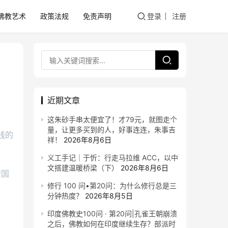
佛教艺术
政策法规
免责声明
登录
注册
近期文章
这朱砂手串太便宜了！才79元，就图走个
量，让更多买到的人，好事连连，朱事吉
线的
祥！
2026年8月6日
义工手记｜于忻：行走马拉维 ACC，以中
文搭建温暖桥梁（下）
2026年8月6日
爱国
修行 100 问•第20问：为什么修行总是三
分钟热度？
2026年8月5日
印度佛教史100问 · 第20问|孔雀王朝崩溃
之后，佛教如何在印度继续生存？部派时