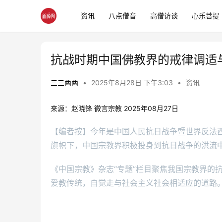
资讯
八点僧音
高僧访谈
心乐菩提
抗战时期中国佛教界的戒律调适
三三两两
•
2025年8月28日 下午3:03
•
资讯
来源：赵晓锋 微言宗教 2025年08月27日 
【编者按】今年是中国人民抗日战争暨世界反法
旗帜下，中国宗教界积极投身到抗日战争的洪流
《中国宗教》杂志“专题”栏目聚焦我国宗教界的
爱教传统，自觉走与社会主义社会相适应的道路