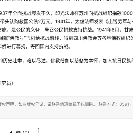
37年全面抗战爆发不久，印光法师在苏州向抗战组织捐款1000
带头认购救国公债2万元。1941年，太虚法师发表《出钱劳军与
施，是公民的义务，号召公民捐款支持抗战。1941年8月，甘
界捐献“佛教号”飞机给抗战前线，得到四川佛教会等各地佛教组织
华侨进行募捐，寄回国内支持抗战。
战的历史壮举，难以尽述。佛教僧伽以慈悲为本怀，加入抗日民族
研究员）
权声明，如有版权异议，请联系值班编辑予以删除。 联系方式：0591-