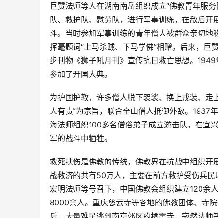
巨赞法师等人在湖南南岳组织成立“佛教青年服务团
队、救护队、慰劳队，进行军事训练，在敌后开
斗。当时参加军事训练的青年僧人被群众亲切地称
挥毫题词“上马杀贼、下马学佛”相赠。后来，巨
步刊物《狮子吼月刊》宣传抗日救亡思想。194
参加了开国大典。
为护国护教，许多僧人脱下袈裟、换上戎装、走上前
人有责”为宗旨，联合全山僧人抵御外敌。193
海法师组织100多名僧俗弟子成立游击队，在宜
军的战斗中牺牲。
救死扶伤是佛教的传统，佛教界在抗战中组织开展
战救济的共有50万人，主要在前方救护受伤兵民
宏明法师等号召下，中国佛教会组织建立120余
8000余人。重庆慈云寺等各地的佛教团体、寺院
后，大量难民逃到南京郊区的栖霞寺，寂然法师