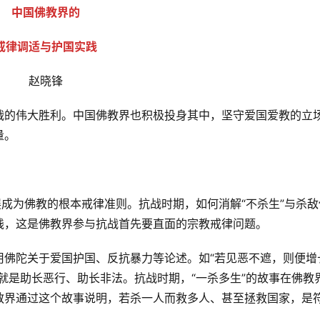
中国佛教界的
戒律调适与护国实践
赵晓锋
战的伟大胜利。中国佛教界也积极投身其中，坚守爱国爱教的立
量。
展成为佛教的根本戒律准则。抗战时期，如何消解“不杀生”与杀敌
践，这是佛教界参与抗战首先要直面的宗教戒律问题。
用佛陀关于爱国护国、反抗暴力等论述。如“若见恶不遮，则便增
就是助长恶行、助长非法。抗战时期，“一杀多生”的故事在佛教
教界通过这个故事说明，若杀一人而救多人、甚至拯救国家，是