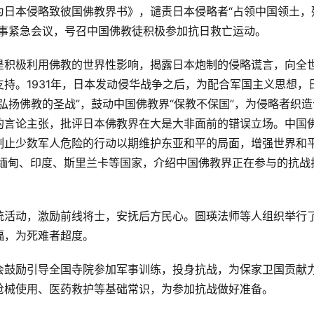
为日本侵略致彼国佛教界书》，谴责日本侵略者“占领中国领土，
监事紧急会议，号召中国佛教徒积极参加抗日救亡运动。
是积极利用佛教的世界性影响，揭露日本炮制的侵略谎言，向全
持。1931年，日本发动侵华战争之后，为配合军国主义思想，
弘扬佛教的圣战”，鼓动中国佛教界“保教不保国”，为侵略者织造
的言论主张，批评日本佛教界在大是大非面前的错误立场。中国
制止少数军人危险的行动以期维护东亚和平的局面，增强世界和
访缅甸、印度、斯里兰卡等国家，介绍中国佛教界正在参与的抗战
统活动，激励前线将士，安抚后方民心。圆瑛法师等人组织举行
福，为死难者超度。
会鼓励引导全国寺院参加军事训练，投身抗战，为保家卫国贡献
枪械使用、医药救护等基础常识，为参加抗战做好准备。