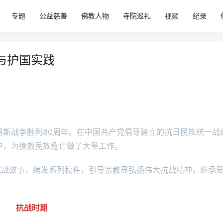
专题
公益慈善
佛教人物
寺院巡礼
视频
纪录
与护国实践
西斯战争胜利80周年。在中国共产党倡导建立的抗日民族统一战
中，为挽救民族危亡做了大量工作。
抗战故事，编发系列稿件，引导宗教界弘扬伟大抗战精神，继承
。
抗战时期