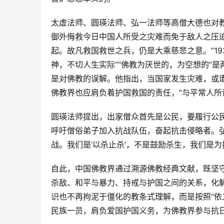
太虚法师、圆瑛法师、弘一法师等高僧大德也对
御外侮救今日中国人所受之灾难而免于敌人之压
起。故凡救国救世之兵，仍是大乘慈悲之意。”1
神，不切人生实际”“佛教为厌世的，为空想的”
是对佛教的误解。他指出，当国家发生灾难，或遭
佛教界也应肩负着护国救国的责任，“与平常人所
圆瑛法师提出，出家僧众首先是公民，要履行公民
呼吁僧俗弟子加入抗战队伍，奋起抗击侵略者。
战。我们是‘以杀止杀’，不是鼓励杀生，我们是为
自此，中国佛教界通过溯源佛教经典文献，既坚
杀敌、和平与暴力、持戒与护国之间的关系，化解
识也不再拘泥于僵化的教条式理解，而是按照“依
民族一员，肩负爱国护国义务，为佛教界参与抗