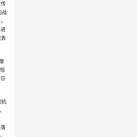
宣传
的战
争，
办进
代表
僧
持恒
与日
加抗
、
员
陷落
民。