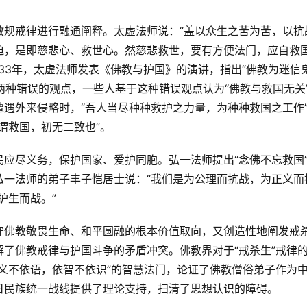
教规戒律进行融通阐释。太虚法师说：“盖以众生之苦为苦，以抗
迫，是即慈悲心、救世心。然慈悲救世，要有方便法门，应自救
933年，太虚法师发表《佛教与护国》的演讲，指出“佛教为迷信
是两种错误的观点，一些人基于这种错误观点认为“佛教与救国无关
遇外来侵略时，“吾人当尽种种救护之力量，为种种救国之工作
谓救国，初无二致也”。
应尽义务，保护国家、爱护同胞。弘一法师提出“念佛不忘救国
弘一法师的弟子丰子恺居士说：“我们是为公理而抗战，为正义而
护生而战。”
守佛教敬畏生命、和平圆融的根本价值取向，又创造性地阐发戒
了佛教戒律与护国斗争的矛盾冲突。佛教界对于“戒杀生”戒律
义不依语，依智不依识”的智慧法门，论证了佛教僧俗弟子作为
日民族统一战线提供了理论支持，扫清了思想认识的障碍。