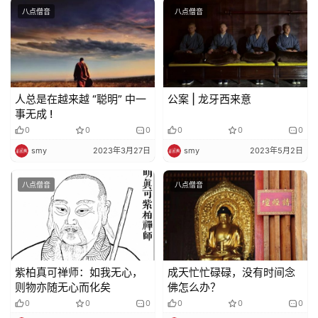
责
八点僧音
八点僧音
声
明
人总是在越来越 “聪明” 中一
公案 | 龙牙西来意
事无成 !
0
0
0
0
0
0
smy
2023年3月27日
smy
2023年5月2日
八点僧音
八点僧音
紫柏真可禅师：如我无心，
成天忙忙碌碌，没有时间念
则物亦随无心而化矣
佛怎么办？
0
0
0
0
0
0