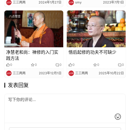
三三两两
2024年1月27日
smy
2023年7月1日
八点僧音
八点僧音
净慧老和尚：禅修的入门实
悟后起修的功夫不可缺少
践方法
0
0
0
0
0
0
三三两两
2023年12月1日
三三两两
2025年10月22日
发表回复