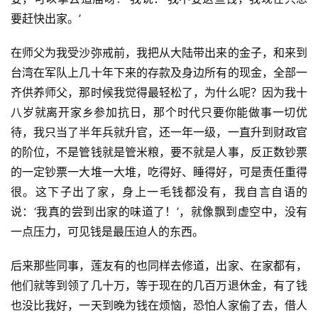
要赶快出家。’
在师父为我受沙弥戒前，我把从大陆带出来的金子，和来到
台湾在军队上几十年下来的存款及身边所有的现金，全部一
齐供养师父，那时候我觉得最轻松了，为什么呢？因为我十
八岁就离开家乡参加抗日，那个时代只要你能做事一切优
待，我只当了半年兵就升官，还一年一级，一直升到财政官
的阶位，不是管钱就是管米粮，要不就是人事，反正数钞票
的一定钞票一大堆一大堆，吃得好、睡得好，可是责任重得
很。这下子出了家，身上一毛钱都没有，我自言自语的
说：‘我真的尝到出家的味道了！’，就像飘到虚空中，没有
一点压力，可见钱是最压迫人的东西。
后来那些同事，莲友有的也同样去修道，出家、在家都有，
他们就等到领了几十万，等于现在的几百万退休金，有了钱
也没比我好，一天到晚为钱在烦恼，恐怕人家偷了去，借人