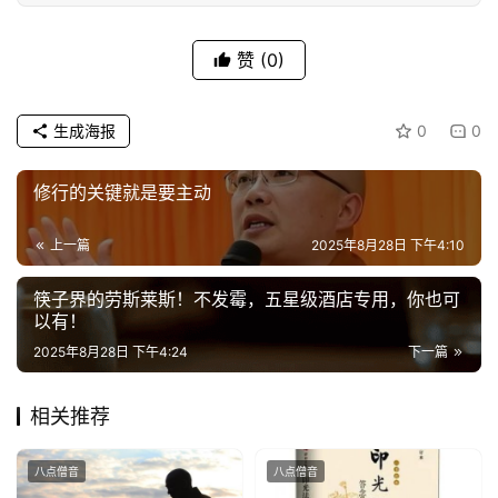
专
题
赞
(0)
公
益
生成海报
0
0
慈
善
修行的关键就是要主动
佛
上一篇
2025年8月28日 下午4:10
教
筷子界的劳斯莱斯！不发霉，五星级酒店专用，你也可
人
登录
注册
以有！
物
2025年8月28日 下午4:24
下一篇
寺
院
相关推荐
巡
礼
八点僧音
八点僧音