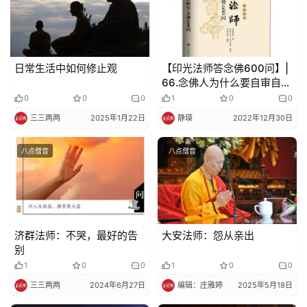
视
频
日常生活中如何修止观
【印光法师答念佛600问】|
纪
66.念佛人为什么要自审自知
录
根基？
0
0
0
1
0
0
三三两两
2025年1月22日
静瑛
2022年12月30日
佛
教
八点僧音
八点僧音
艺
术
政
策
济群法师：不哭，最好的告
大安法师：怨从亲出
法
别
规
1
0
0
1
0
0
三三两两
2024年6月27日
编辑：庄雅婷
2025年5月18日
免