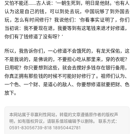
资
又怕不能还……古人说：‘一朝生死到，明日是他财。’也有人
讯
认为这是自己的钱，可以到处去玩，中国玩够了到外国去
玩，怎么有时间修行？我说他们：‘你看事实证明了，你们
八
当初说：我不要现在退，我要等到有这笔钱来退才好修道，
点
你们有了钱修道了没有呀？’
僧
音
所以，我告诉你们，一心修道不会饿死的，有龙天保佑，这
不是我说的，是佛说的，不要担心吃从那里来，穿的衣呢？
高
日用呢？你只要想到这些，就会去搅好多钱存在银行备用，
僧
你真正拥有那些钱的时候不可能好好修行了。祖师们认为、
访
谈
一个色、一个财、是道心的敌人、你要想修道就要把财、色
放下。
心
乐
本网站属于非赢利性网站，转载的文章遵循原作者的版权声
菩
明，如有版权异议，请联系值班编辑予以删除。 联系方式：
提
0591-83056739-818 18950442781