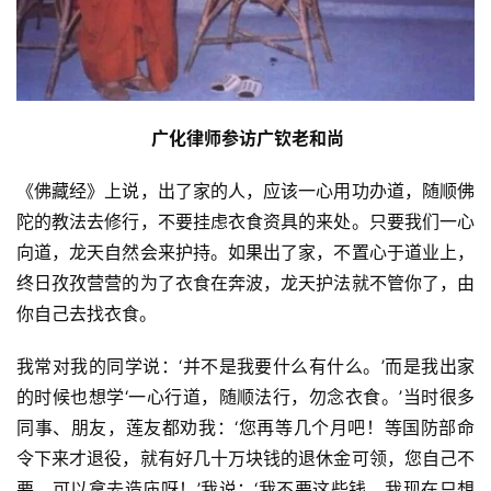
 广化律师参访广钦老和尚
《佛藏经》上说，出了家的人，应该一心用功办道，随顺佛
陀的教法去修行，不要挂虑衣食资具的来处。只要我们一心
向道，龙天自然会来护持。如果出了家，不置心于道业上，
终日孜孜营营的为了衣食在奔波，龙天护法就不管你了，由
你自己去找衣食。
我常对我的同学说：‘并不是我要什么有什么。’而是我出家
的时候也想学‘一心行道，随顺法行，勿念衣食。’当时很多
同事、朋友，莲友都劝我：‘您再等几个月吧！等国防部命
令下来才退役，就有好几十万块钱的退休金可领，您自己不
要，可以拿去造庙呀！’我说：‘我不要这些钱，我现在只想