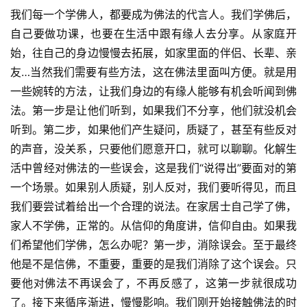
我们每一个学佛人，都要成为佛法的代言人。我们学佛后，
公
自己要做功课，也要在生活中跟有缘人去分享。从家庭开
益
始，往自己的身边慢慢去拓展，如家里面的伴侣、长辈、亲
慈
友…当然我们需要有些方法，这在佛法里面叫方便。就是用
善
一些婉转的方法，让我们身边的有缘人能够有机会听闻到佛
法。第一步是让他们听到，如果我们不分享，他们就没机会
佛
听到。第二步，如果他们产生疑问，质疑了，甚至有些反对
教
人
的声音，没关系，只要他们愿意开口，就可以聊聊。化解生
登录
注册
物
活中曾经对佛法的一些误会，这是我们“说得出”要面对的第
一个场景。如果别人质疑，别人反对，我们要听得见，而且
寺
我们要尝试着给出一个合理的说法。在家居士自己学了佛，
院
家人不学佛，正常的。从信仰的角度讲，信仰自由。如果我
巡
们希望他们学佛，怎么办呢？第一步，消除误会。至于最终
礼
他是不是信佛，不重要，重要的是我们消除了这个误会。只
要他对佛法不再误会了，不再反感了，这第一步就很成功
视
了。接下来循序渐进，慢慢影响。我们刚开始接触佛法的时
频