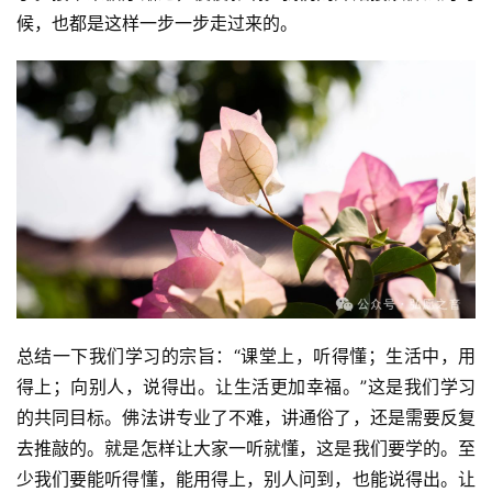
候，也都是这样一步一步走过来的。
纪
录
佛
教
艺
术
政
策
法
总结一下我们学习的宗旨：“课堂上，听得懂；生活中，用
规
得上；向别人，说得出。让生活更加幸福。”这是我们学习
的共同目标。佛法讲专业了不难，讲通俗了，还是需要反复
免
责
去推敲的。就是怎样让大家一听就懂，这是我们要学的。至
声
少我们要能听得懂，能用得上，别人问到，也能说得出。让