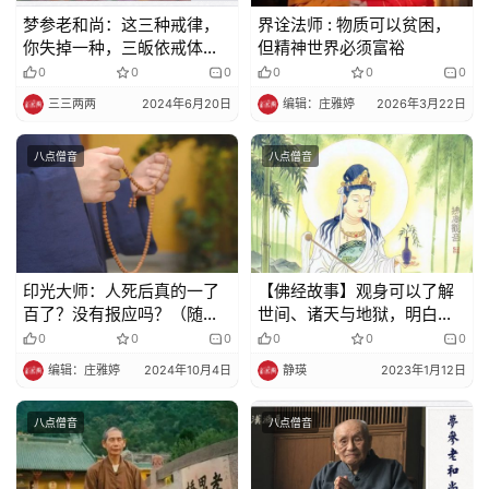
梦参老和尚：这三种戒律，
界诠法师 : 物质可以贫困，
你失掉一种，三皈依戒体失
但精神世界必须富裕
掉了，就等于破了戒
0
0
0
0
0
0
三三两两
2024年6月20日
编辑：庄雅婷
2026年3月22日
八点僧音
八点僧音
印光大师：人死后真的一了
【佛经故事】观身可以了解
百了？没有报应吗？（随喜
世间、诸天与地狱，明白奥
转发）
妙的佛法
0
0
0
0
0
0
编辑：庄雅婷
2024年10月4日
静瑛
2023年1月12日
八点僧音
八点僧音