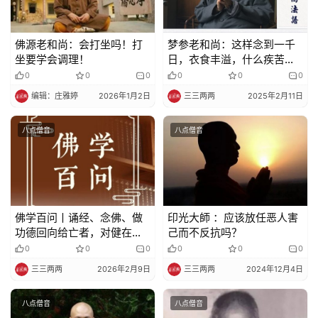
佛源老和尚：会打坐吗！​打
梦参老和尚：这样念到一千
坐要学会调理！
日，衣食丰溢，什么疾苦都
没有了
0
0
0
0
0
0
编辑：庄雅婷
2026年1月2日
三三两两
2025年2月11日
八点僧音
八点僧音
佛学百问丨诵经、念佛、做
印光大師 ：应该放任恶人害
功德回向给亡者，对健在的
己而不反抗吗？
人和亡者的利益一样吗？
0
0
0
0
0
0
三三两两
2026年2月9日
三三两两
2024年12月4日
八点僧音
八点僧音