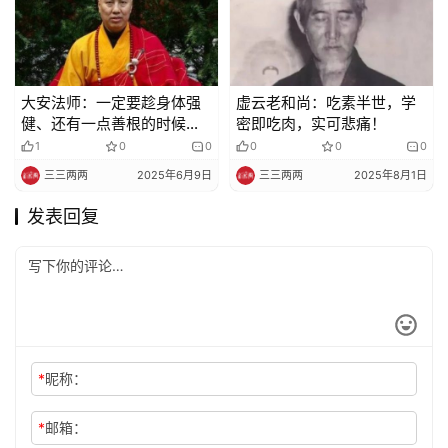
大安法师：一定要趁身体强
虚云老和尚：吃素半世，学
健、还有一点善根的时候，
密即吃肉，实可悲痛！
赶紧归投到阿弥陀佛的慈悲
1
0
0
0
0
0
愿海当中来
三三两两
2025年6月9日
三三两两
2025年8月1日
发表回复
*
昵称：
*
邮箱：