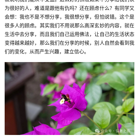
为很好的人，难道是跟他有仇吗？还在顾虑什么？有同学又
八
点
会想：我也不是不想分享，我很想分享，但怕说错。这个是
僧
很多人的顾虑。其实我们不用说那么高深玄妙的内容，就在
音
生活中去分享，而且我们自己运用佛法，让自己的生活状态
变得越来越好，那么我们在分享的时候，别人自然会看到我
高
们的变化，从而产生兴趣，建立信心。
僧
访
谈
心
乐
菩
提
专
题