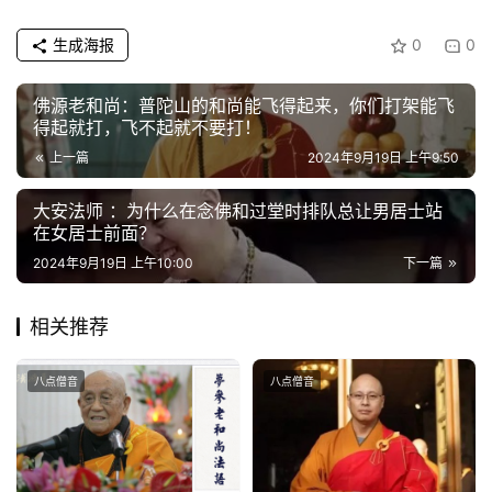
生成海报
0
0
佛源老和尚：普陀山的和尚能飞得起来，你们打架能飞
得起就打，飞不起就不要打！
上一篇
2024年9月19日 上午9:50
大安法师 ：为什么在念佛和过堂时排队总让男居士站
在女居士前面？
2024年9月19日 上午10:00
下一篇
相关推荐
八点僧音
八点僧音