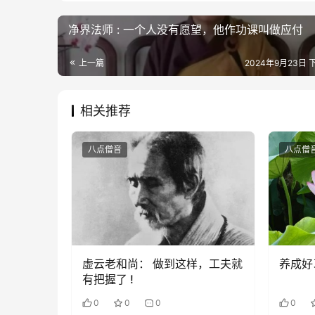
净界法师 : 一个人没有愿望，他作功课叫做应付
上一篇
2024年9月23日 下
相关推荐
八点僧音
八点僧
虚云老和尚： 做到这样，工夫就
养成好
有把握了 !
0
0
0
0