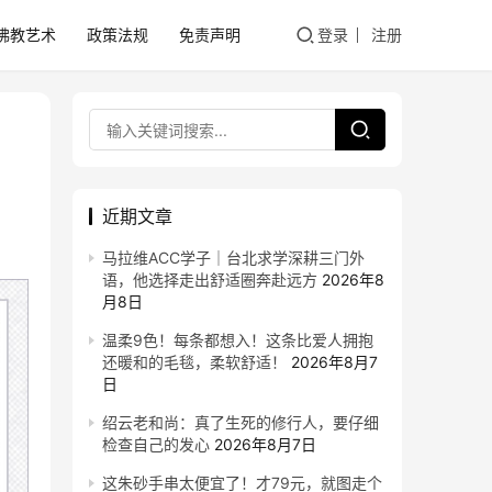
佛教艺术
政策法规
免责声明
登录
注册
近期文章
马拉维ACC学子｜台北求学深耕三门外
语，他选择走出舒适圈奔赴远方
2026年8
月8日
温柔9色！每条都想入！这条比爱人拥抱
还暖和的毛毯，柔软舒适！
2026年8月7
日
绍云老和尚：真了生死的修行人，要仔细
检查自己的发心
2026年8月7日
这朱砂手串太便宜了！才79元，就图走个