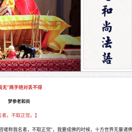
南无”两字绝对丢不得
梦参老和尚
者。不取正觉。】 
咨嗟称我名者，不取正觉”，我要成佛的时候，十方世界无量诸