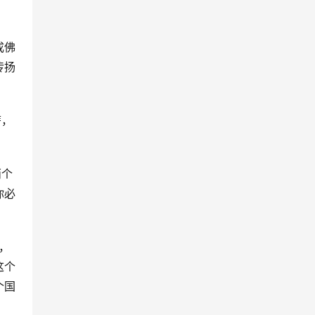
成佛
传扬
萨，
两个
你必
，
这个
个国