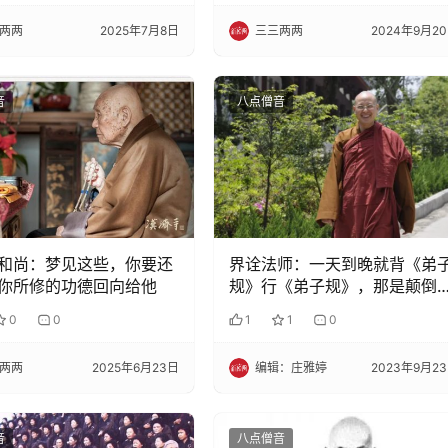
两两
2025年7月8日
三三两两
2024年9月2
音
八点僧音
和尚：梦见这些，你要还
界诠法师：一天到晚就背《弟
你所修的功德回向给他
规》行《弟子规》，那是颠倒
见，你只叫世间的好人
0
0
1
1
0
两两
2025年6月23日
编辑：庄雅婷
2023年9月2
音
八点僧音