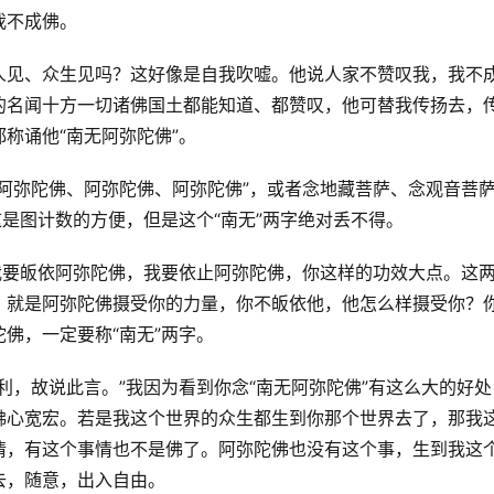
不成佛。 
人见、众生见吗？这好像是自我吹嘘。他说人家不赞叹我，我不
的名闻十方一切诸佛国土都能知道、都赞叹，他可替我传扬去，
称诵他“南无阿弥陀佛”。 
阿弥陀佛、阿弥陀佛、阿弥陀佛”，或者念地藏菩萨、念观音菩
是图计数的方便，但是这个“南无”两字绝对丢不得。 
我要皈依阿弥陀佛，我要依止阿弥陀佛，你这样的功效大点。这
，就是阿弥陀佛摄受你的力量，你不皈依他，他怎么样摄受你？
佛，一定要称“南无”两字。 
利，故说此言。”我因为看到你念“南无阿弥陀佛”有这么大的好处
佛心宽宏。若是我这个世界的众生都生到你那个世界去了，那我
情，有这个事情也不是佛了。阿弥陀佛也没有这个事，生到我这
，随意，出入自由。 