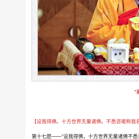
“
【设我得佛。十方世界无量诸佛。不悉咨嗟称我名
第十七愿——“设我得佛，十方世界无量诸佛不悉