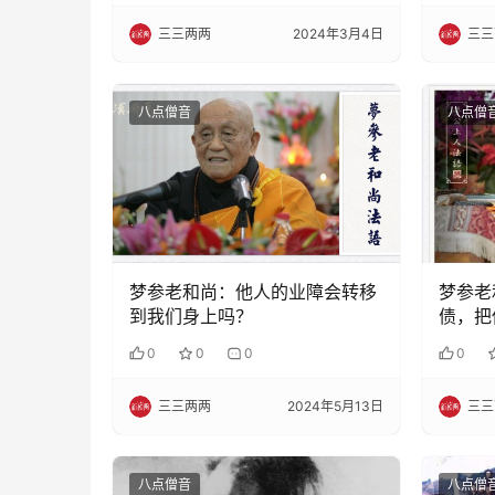
三三两两
2024年3月4日
三三
八点僧音
八点僧
梦参老和尚：他人的业障会转移
梦参老
到我们身上吗？
债，把
0
0
0
0
三三两两
2024年5月13日
三三
八点僧音
八点僧