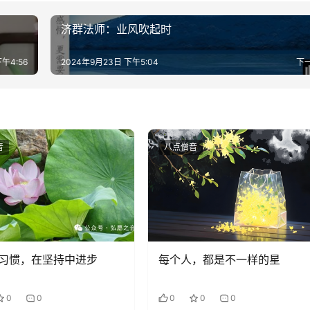
济群法师：业风吹起时
午4:56
2024年9月23日 下午5:04
下
音
八点僧音
习惯，在坚持中进步
每个人，都是不一样的星
0
0
0
0
0