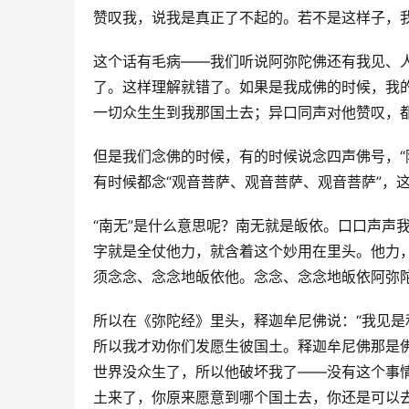
赞叹我，说我是真正了不起的。若不是这样子，我
这个话有毛病——我们听说阿弥陀佛还有我见、
了。这样理解就错了。如果是我成佛的时候，我
一切众生生到我那国土去；异口同声对他赞叹，都
但是我们念佛的时候，有的时候说念四声佛号，“
有时候都念“观音菩萨、观音菩萨、观音菩萨”，这
“南无”是什么意思呢？南无就是皈依。口口声声
字就是全仗他力，就含着这个妙用在里头。他力
须念念、念念地皈依他。念念、念念地皈依阿弥陀
所以在《弥陀经》里头，释迦牟尼佛说：“我见是
所以我才劝你们发愿生彼国土。释迦牟尼佛那是
世界没众生了，所以他破坏我了——没有这个事
土来了，你原来愿意到哪个国土去，你还是可以去