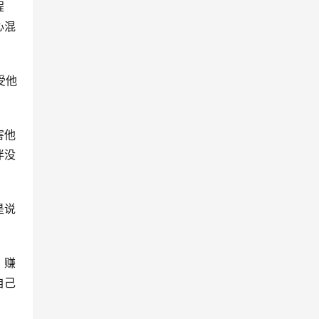
程
心混
受他
害他
伴没
是说
；赚
自己