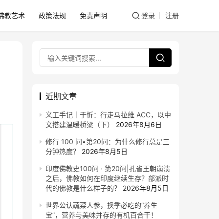
佛教艺术
政策法规
免责声明
登录
注册
近期文章
义工手记｜于忻：行走马拉维 ACC，以中
文搭建温暖桥梁（下）
2026年8月6日
修行 100 问•第20问：为什么修行总是三
分钟热度？
2026年8月5日
印度佛教史100问 · 第20问|孔雀王朝崩溃
之后，佛教如何在印度继续生存？部派时
代的佛教是什么样子的？
2026年8月5日
世界公认蔬菜人参，换季必吃的“养生
宝”，营养与美味并存的有机百合干！