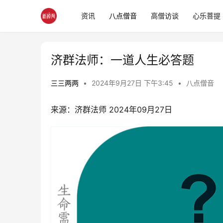
资讯
八点僧音
高僧访谈
心乐菩提
济群法师：一道人生必答题
三三两两
•
2024年9月27日 下午3:45
•
八点僧音
来源：济群法师 2024年09月27日