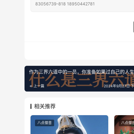
83056739-818 18950442781
作为三界六道中的一员，你准备如果过自己的人
上一篇
2024年9月27日 下
相关推荐
八点僧音
八点僧