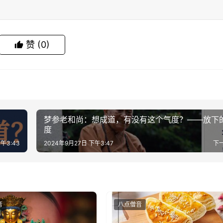
赞
(0)
生
梦参老和尚：想成道，有没有这个气度？——放下
度
午3:43
2024年9月27日 下午3:47
下
音
八点僧音