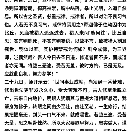
语、两舌、恶口，意不犯贪、嗔、痴，是为三业清净。三业
净则障消智朗，德高福崇，胸中磊落，举止光明，入道自然
易。所以古之圣贤，必重戒律。戒律者，所以对治不良习气
也。人若无不良习气，戒律将焉用之?释迦佛于往劫因中为
比丘，见鹿被猎人追逐过去，猎人来问‘鹿何往’，比丘自
思：实言则鹿死，不实言则妄语，以故不言，致被猎人割耳
截舌、刳体以死。其护持禁戒为何如？到今成佛，为三界
师，岂偶然哉？
吾人今日去圣日遥，修道者固不多，而成道
者亦无闻。将堕三恶途，受苦无量，彼时方悔，已是无及。
应趁此良机，努力参学！”
二十九日，师开示云：“世间事业成就，尚须经一番苦难，
修出世法更非发永久心、受大苦难不可。古人修至坐脱立
亡，去来自由地位，明眼人犹谓其与菩提大道相距悬远，我
资
辈身为佛子，转眼之间由少至壮，由壮至老，一生修行，结
讯
果把握毫无，到头一口气不来，就成隔世。若堕三途，受苦
无量，思之毛骨悚然。所以大家要趁早努力，忠实做人，谨
八
点