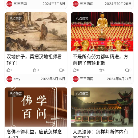
三三两两
2024年7月8日
三三两两
2024年10月29日
八点僧音
八点僧音
汉地佛子，莫把汉地祖师看
不是所有努力都叫精进，方
轻了！
向错了南辕北辙
1
0
0
0
0
0
smy
2023年6月16日
三三两两
2024年8月21日
八点僧音
八点僧音
念佛不得利益，应该怎样念
大愿法师：怎样判断体内有