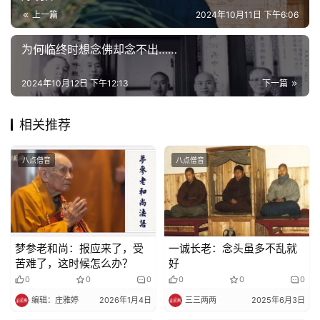
益
上一篇
2024年10月11日 下午6:06
慈
善
为何临终时想念佛却念不出……
佛
2024年10月12日 下午12:13
下一篇
教
人
登录
注册
相关推荐
物
八点僧音
八点僧音
寺
院
巡
礼
梦参老和尚：报应来了，受
一诚长老：念头虽多不乱就
视
苦难了，这时候怎么办？
好
频
0
0
0
0
0
0
编辑：庄雅婷
2026年1月4日
三三两两
2025年6月3日
纪