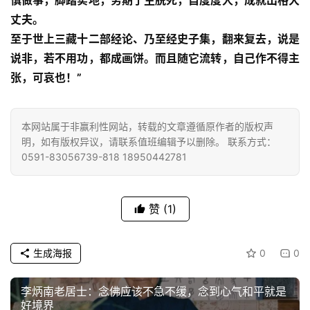
慎做事，脚踏实地，务期了生脱死，自度度人，成就出格大
僧
丈夫。
音
至于世上三藏十二部经论、乃至经史子集，翻来复去，说是
说非，若不用功，都成画饼。而且随它流转，自己作不得主
高
张，可哀也！”
僧
访
谈
本网站属于非赢利性网站，转载的文章遵循原作者的版权声
明，如有版权异议，请联系值班编辑予以删除。 联系方式：
心
0591-83056739-818 18950442781
乐
菩
提
赞
(1)
专
生成海报
0
0
题
李炳南老居士：念佛应该不急不缓，念到心气和平就是
公
好境界