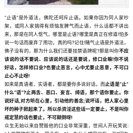
“止语”是外道法，佛陀还呵斥止语。如果你因为同人家吵
架，或同人家搞得有烦恼发脾气而止语，什么话都不讲出
来，那是在同人怄气，哪里是止语?哪里是真正在修道!怕多
说一句话而废弃了用功，真的吗?记住!赌气止语是外道法，
佛子没有的，那为什么我们还要挂禁语牌呢?那是叫你
不应
该说的话不要说、应该说的话还是要说，修口业嘛!你不说
好话，怎样修口业?也要止恶言，心中尤要止恶意，不可口
止心不止呀!
如来是真语者、实语者，都是要你多说好话，而
止语是“止”
什么“语”?止两舌、恶口、妄言、绮语，那个语你要止。你
说好话,对方听在心里，引动他的善念;说坏话，把人家心里
坏的种子掀起来了。所以杀资淫这些话一定要止，不是叫你
戒定慧的话也要止，不可颠倒呀!
众生无始以来自赞毁他的口业非常深重，世间人开玩笑说: