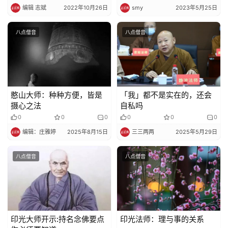
的主动流
编辑 志斌
2022年10月26日
smy
2023年5月25日
法
规
八点僧音
八点僧音
免
责
声
明
憨山大师：种种方便，皆是
「我」都不是实在的，还会
摄心之法
自私吗
0
0
0
0
0
0
编辑：庄雅婷
2025年8月15日
三三两两
2025年5月29日
八点僧音
八点僧音
印光大师开示:持名念佛要点
印光法师：理与事的关系