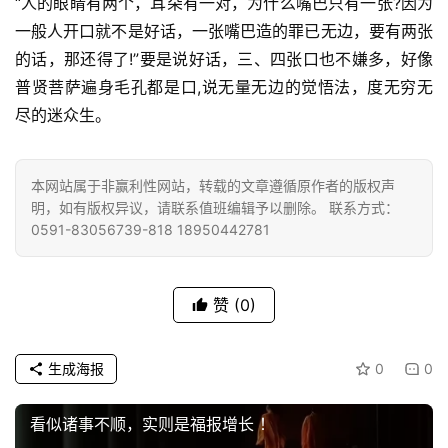
“人的眼睛有两个，耳朵有一对，为什么嘴巴只有一张?因为
一般人开口就不是好话，一张嘴巴造的罪已无边，要有两张
的话，那还得了!”要是说好话，三、四张口也不嫌多，好像
普贤菩萨遍身毛孔都是口,说无量无边的觉悟法，度无穷无
资
尽的迷众生。
讯
本网站属于非赢利性网站，转载的文章遵循原作者的版权声
八
明，如有版权异议，请联系值班编辑予以删除。 联系方式：
点
0591-83056739-818 18950442781
僧
音
赞
(0)
高
僧
访
生成海报
0
0
谈
看似诸事不顺，实则是福报增长 ！
心