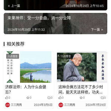
乐
上一篇
2024年10月29日 上午10:45
菩
提
来果禅师：受一分委曲，消一分业障
2024年10月29日 上午11:32
下一篇
专
题
相关推荐
公
益
八点僧音
八点僧音
慈
善
佛
济群法师：人为什么会健
这种念佛方法花不了多少时
教
忘？
间，能天天这样修，功夫很
人
登录
注册
大
2
0
0
0
0
0
物
三三两两
2024年3月5日
三三两两
2024年7月29日