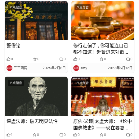
寺
八点僧音
八点僧音
院
巡
礼
视
警僧铭
修行走偏了 , 你可能连自己
频
都不知道！赶紧进来对照一
下
0
0
0
0
0
0
纪
三三两两
2025年2月6日
smy
2023年5月12日
录
八点僧音
八点僧音
佛
教
艺
术
倓虚法师：破无明见法性
原佛·义趣|太虚大师：《论中
国佛教史》——现在要复兴
政
中国佛教，应该继承佛本论
1
0
0
0
0
0
策