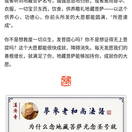
或者听到地藏菩萨名号，诚诚恳恳地归依；或者是用香华、
衣服，一切宝贝东西，饮食，供养瞻礼地藏菩萨——以这个
供养心、功德心，你前头所发的大愿都能圆满，“所愿速
成”。
你不是想救度一切众生，发菩提心吗？你不是想证得无上菩
提吗？这个大愿都能很快成就，障碍消失。每天发愿我们的
善根增长，就满足了你，地藏菩萨能够加持你，成就你的大
愿。
资
讯
八
点
僧
音