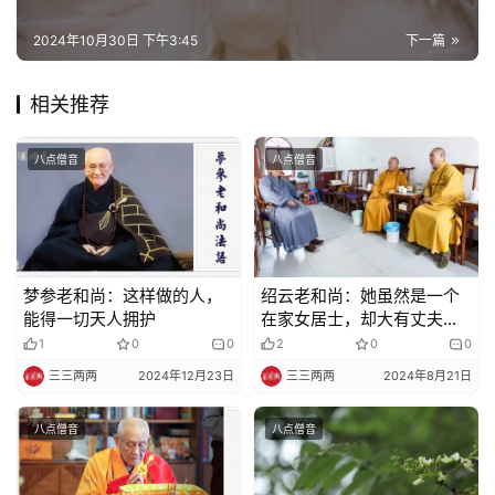
佛
2024年10月30日 下午3:45
下一篇
教
艺
相关推荐
术
八点僧音
八点僧音
政
策
法
规
梦参老和尚：这样做的人，
绍云老和尚：她虽然是一个
免
能得一切天人拥护
在家女居士，却大有丈夫气
责
概
1
0
0
2
0
0
声
三三两两
2024年12月23日
三三两两
2024年8月21日
明
八点僧音
八点僧音