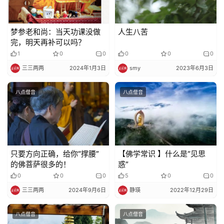
梦参老和尚：当天功课没做
人生八苦
完，明天再补可以吗？
1
0
0
0
0
0
三三两两
2024年1月3日
smy
2023年6月3日
八点僧音
八点僧音
只要方向正确，给你“撑腰”
【佛学常识 】什么是“见思
的佛菩萨很多的！
惑”
0
0
0
5
0
0
三三两两
2024年9月6日
静瑛
2022年12月29日
八点僧音
八点僧音