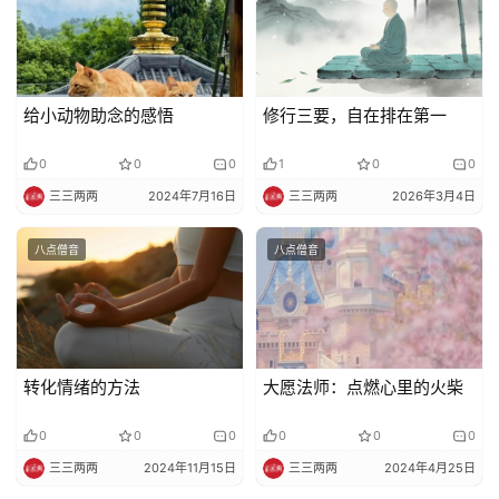
给小动物助念的感悟
修行三要，自在排在第一
0
0
0
1
0
0
三三两两
2024年7月16日
三三两两
2026年3月4日
八点僧音
八点僧音
转化情绪的方法
大愿法师：点燃心里的火柴
0
0
0
0
0
0
三三两两
2024年11月15日
三三两两
2024年4月25日