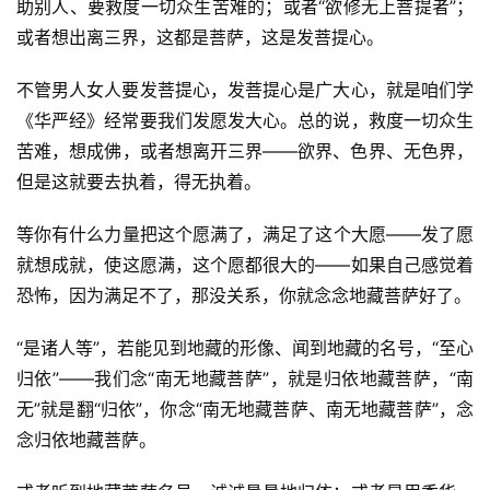
助别人、要救度一切众生苦难的；或者“欲修无上菩提者”；
或者想出离三界，这都是菩萨，这是发菩提心。
不管男人女人要发菩提心，发菩提心是广大心，就是咱们学
《华严经》经常要我们发愿发大心。总的说，救度一切众生
苦难，想成佛，或者想离开三界——欲界、色界、无色界，
但是这就要去执着，得无执着。
等你有什么力量把这个愿满了，满足了这个大愿——发了愿
就想成就，使这愿满，这个愿都很大的——如果自己感觉着
恐怖，因为满足不了，那没关系，你就念念地藏菩萨好了。
“是诸人等”，若能见到地藏的形像、闻到地藏的名号，“至心
归依”——我们念“南无地藏菩萨”，就是归依地藏菩萨，“南
无”就是翻“归依”，你念“南无地藏菩萨、南无地藏菩萨”，念
念归依地藏菩萨。