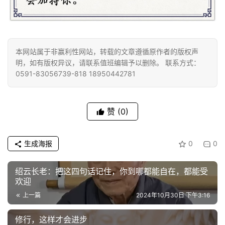
善
佛
教
本网站属于非赢利性网站，转载的文章遵循原作者的版权声
人
登录
注册
明，如有版权异议，请联系值班编辑予以删除。 联系方式：
物
0591-83056739-818 18950442781
寺
院
赞
(0)
巡
礼
生成海报
0
0
视
绍云长老：把这四句话记住，你到哪都能自在，都能受
频
欢迎
上一篇
2024年10月30日 下午3:16
纪
录
修行，这样才会进步