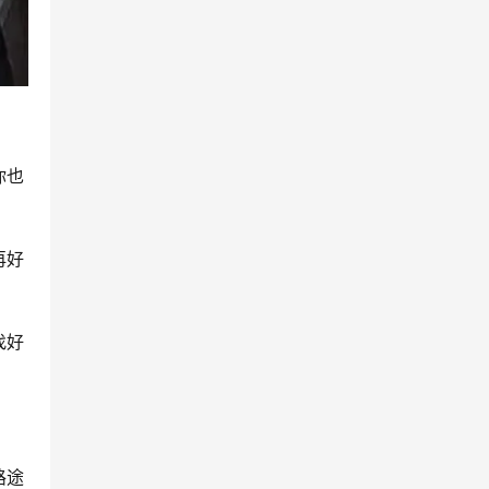
你也
再好
找好
路途