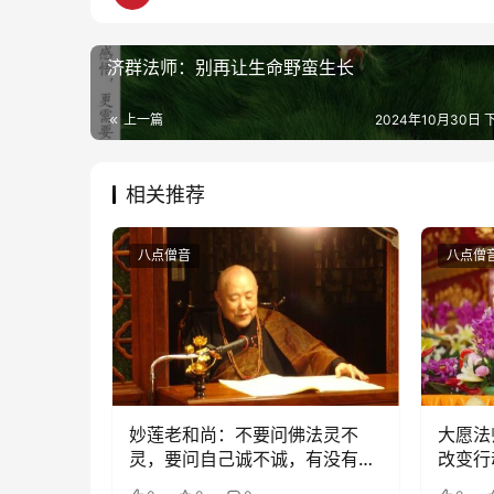
济群法师：别再让生命野蛮生长
上一篇
2024年10月30日 下
相关推荐
八点僧音
八点僧
妙莲老和尚：不要问佛法灵不
大愿法
灵，要问自己诚不诚，有没有做
改变行
到、修到？