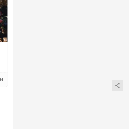
，
换
3日