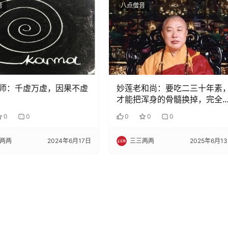
音
八点僧音
师：千虚万虚，因果不虚
妙莲老和尚：要吃二三十年素
才能把浑身的骨髓换掉，完全
一个素身！
0
0
0
0
0
两两
2024年6月17日
三三两两
2025年6月1