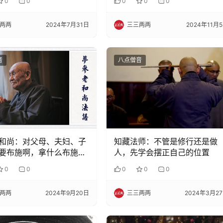
0
0
0
0
0
两两
2024年7月31日
三三两两
2024年11月
音
八点僧音
和尚：对父母、夫妇、子
知藏法师：不管是修行还是做
要布施啊，拿什么布施
人，先学会摆正自己的位置
0
0
0
0
0
两两
2024年9月20日
三三两两
2024年3月2