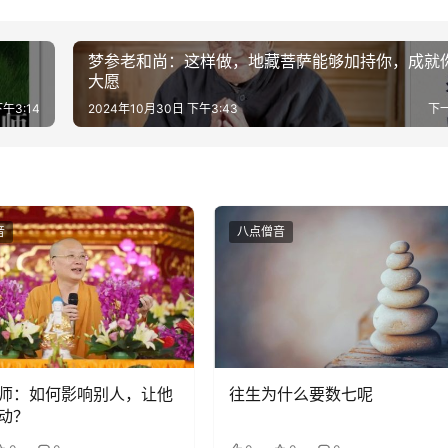
梦参老和尚：这样做，地藏菩萨能够加持你，成就
大愿
午3:14
2024年10月30日 下午3:43
下
音
八点僧音
师：如何影响别人，让他
往生为什么要数七呢
动？