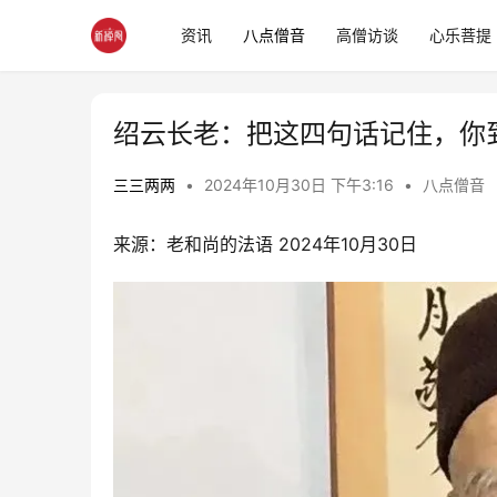
资讯
八点僧音
高僧访谈
心乐菩提
绍云长老：把这四句话记住，你
三三两两
•
2024年10月30日 下午3:16
•
八点僧音
来源：老和尚的法语 2024年10月30日