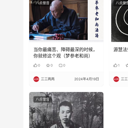
八点僧音
八点僧
当你最痛苦、障碍最深的时候，
源慧法
你就修这个观​（梦参老和尚）
0
0
0
1
三三两两
2024年4月19日
三三
八点僧音