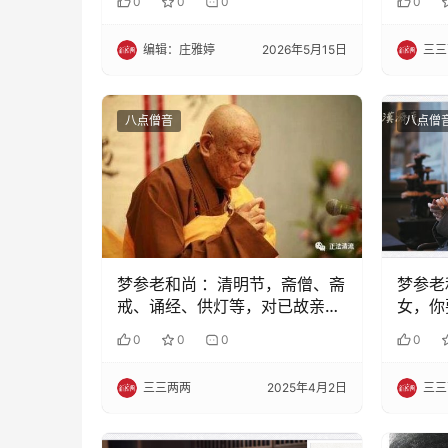
0
0
0
0
编辑：庄雅婷
2026年5月15日
三三
八点僧音
八点僧
梦参老和尚 ：清明节，斋僧、斋
梦参老
戒、诵经、供灯等，对已故亲人
女，你
最有利
呢？
0
0
0
0
三三两两
2025年4月2日
三三