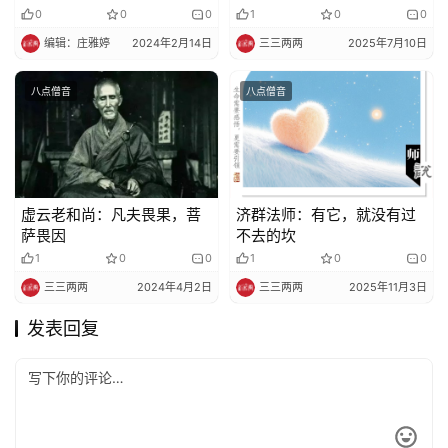
0
0
0
1
0
0
编辑：庄雅婷
2024年2月14日
三三两两
2025年7月10日
八点僧音
八点僧音
虚云老和尚：凡夫畏果，菩
济群法师：有它，就没有过
萨畏因
不去的坎
1
0
0
1
0
0
三三两两
2024年4月2日
三三两两
2025年11月3日
发表回复