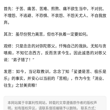
资
首先：于苦、痛苦、苦难、煎熬、痛不欲生当中，不对抗、
讯
不埋怨、不逃避、不恐惧、不哀怨、不怨天尤人、不自我放
弃。
八
点
其次：虽尽份努力离苦，但也不执着一定要如何。
僧
音
观修：只是念念的对弥陀慈父，忏悔自己的我执、无知与贪
嗔痴，不知忆念西方，反而贪求今生。因此诚恳的对慈父
高
说：“弟子错了！”
僧
访
发愿：如今，当记取教训，念念了知「娑婆是苦、极乐是
谈
乐」的事实，并安心以当前的「苦相」，作为今生「消业、
往生」之甘美资粮！
心
乐
菩
本网站属于非赢利性网站，转载的文章遵循原作者的版权声
提
明，如有版权异议，请联系值班编辑予以删除。 联系方式：