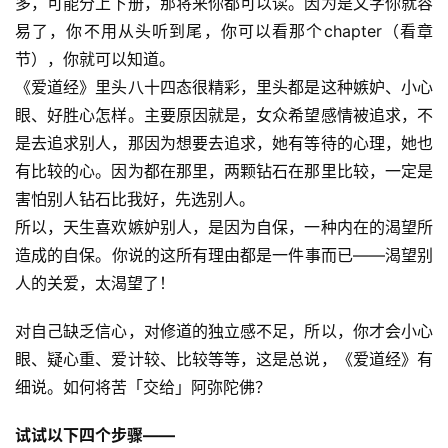
多，可能分上下册，那将来你都可以读。因为是文字你就容
易了，你不用从头听到尾，你可以看那个chapter（看章
节），你就可以知道。　　
《爱道经》里头八十四态很精彩，里头都是这种嫉妒、小心
眼、好胜心怎样。主要原因就是，女众希望感情被追求，不
是去追求别人，那因为想要去追求，她有等待的心理，她也
有比较的心。因为都在那里，两颗钻石在那里比较，一定是
害怕别人钻石比我好，先选别人。　　
所以，天生喜欢嫉妒别人，是因为自保，一种内在的渴望所
造成的自保。你说的这所有理由都是一件事而已——渴望别
人的关爱，太渴望了！
对自己缺乏信心，对修道的独立感不足，所以，你才会小心
眼、疑心重、爱计较、比较等等，这是总说，《爱道经》有
细说。如何将苦「交给」阿弥陀佛？
试试以下四个步骤——