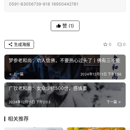
0591-83056739-818 18950442781
专
题
赞
(1)
公
益
生成海报
0
0
慈
善
梦参老和尚：劝人信佛，不要热心过头了丨佛有三不能
佛
上一篇
2024年12月11日 下午1:56
教
人
登录
注册
广钦老和尚：女众少修500世，感情重
物
2024年12月11日 下午2:03
下一篇
寺
院
相关推荐
巡
礼