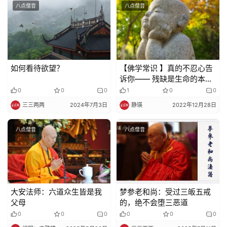
八点僧音
八点僧音
视
频
纪
如何看待欲望？
【佛学常识 】真的不忍心告
录
诉你—— 残缺是生命的本
质，也是世间的实相
0
0
0
1
0
0
佛
三三两两
2024年7月3日
静瑛
2022年12月28日
教
艺
八点僧音
八点僧音
术
政
策
法
大安法师：六道众生皆是我
梦参老和尚：受过三皈五戒
父母
的，绝不会堕三恶道​
规
0
0
0
0
0
0