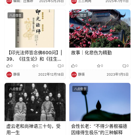
编辑：庄雅婷
2025年5月26日
三三两两
2025年7月11日
免
责
八点僧音
八点僧音
声
明
【印光法师答念佛600问】|
故事｜化悲伤为精勤
39、《往生论》和《往生论
注》的意义是什么？有何特
0
0
0
0
0
0
点？
静瑛
2022年12月18日
静瑛
2023年1月5日
八点僧音
八点僧音
虚云老和尚禅语三十句，受
会性长老：“不得少善根福德
用一生
因缘得生极乐”的三种解释