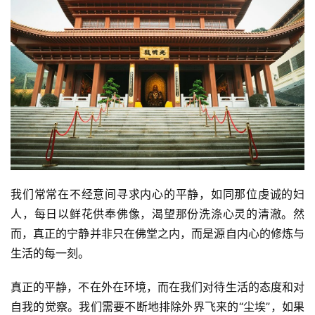
讯
八
点
僧
音
高
僧
访
谈
我们常常在不经意间寻求内心的平静，如同那位虔诚的妇
人，每日以鲜花供奉佛像，渴望那份洗涤心灵的清澈。然
心
而，真正的宁静并非只在佛堂之内，而是源自内心的修炼与
乐
生活的每一刻。
菩
提
真正的平静，不在外在环境，而在我们对待生活的态度和对
自我的觉察。我们需要不断地排除外界飞来的“尘埃”，如果
专