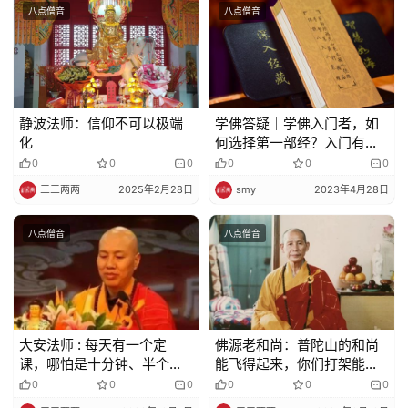
八点僧音
八点僧音
静波法师：信仰不可以极端
学佛答疑｜学佛入门者，如
化
何选择第一部经？入门有什
么注意事项？
0
0
0
0
0
0
三三两两
2025年2月28日
smy
2023年4月28日
八点僧音
八点僧音
大安法师 : 每天有一个定
佛源老和尚：普陀山的和尚
课，哪怕是十分钟、半个小
能飞得起来，你们打架能飞
时，有一个定课来规范自己
得起就打，飞不起就不要
0
0
0
0
0
0
打！