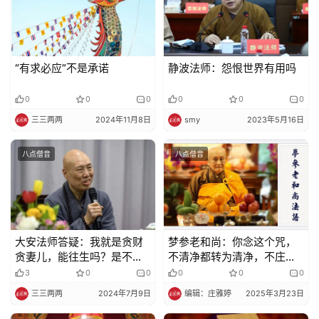
声
明
“有求必应”不是承诺
静波法师：怨恨世界有用吗
0
0
0
0
0
0
三三两两
2024年11月8日
smy
2023年5月16日
八点僧音
八点僧音
大安法师答疑：我就是贪财
梦参老和尚：你念这个咒，
贪妻儿，能往生吗？是不是
不清净都转为清净，不庄严
信佛力就可以了
转为庄严
3
0
0
0
0
0
三三两两
2024年7月9日
编辑：庄雅婷
2025年3月23日