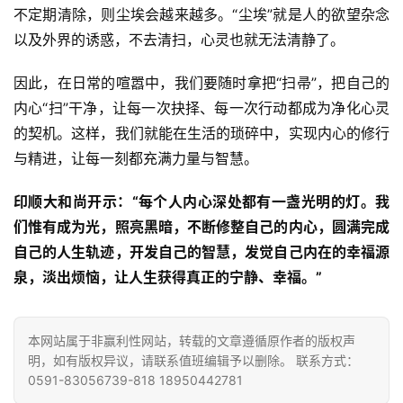
不定期清除，则尘埃会越来越多。“尘埃”就是人的欲望杂念
题
以及外界的诱惑，不去清扫，心灵也就无法清静了。
公
因此，在日常的喧嚣中，我们要随时拿把“扫帚”，把自己的
益
内心“扫”干净，让每一次抉择、每一次行动都成为净化心灵
慈
善
的契机。这样，我们就能在生活的琐碎中，实现内心的修行
与精进，让每一刻都充满力量与智慧。
佛
印顺大和尚开示：“每个人内心深处都有一盏光明的灯。我
教
人
们惟有成为光，照亮黑暗，不断修整自己的内心，圆满完成
登录
注册
物
自己的人生轨迹，开发自己的智慧，发觉自己内在的幸福源
泉，淡出烦恼，让人生获得真正的宁静、幸福。”
寺
院
巡
本网站属于非赢利性网站，转载的文章遵循原作者的版权声
礼
明，如有版权异议，请联系值班编辑予以删除。 联系方式：
0591-83056739-818 18950442781