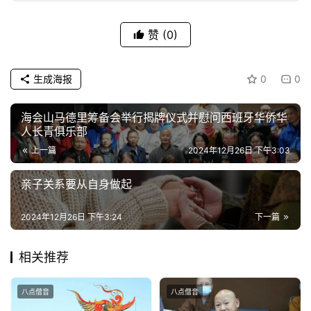
视
频
赞
(0)
纪
录
生成海报
0
0
佛
海会山马德里筹备会举行揭牌仪式并慰问西班牙华侨华
人长青俱乐部
教
艺
上一篇
2024年12月26日 下午3:03
术
亲子关系要从自身做起
政
2024年12月26日 下午3:24
下一篇
策
法
规
相关推荐
免
八点僧音
八点僧音
责