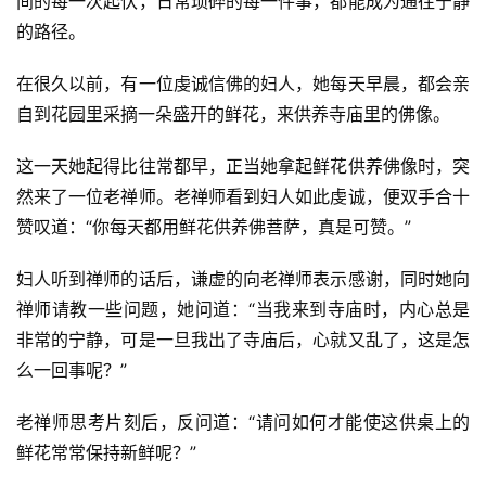
间的每一次起伏，日常琐碎的每一件事，都能成为通往宁静
的路径。
在很久以前，有一位虔诚信佛的妇人，她每天早晨，都会亲
自到花园里采摘一朵盛开的鲜花，来供养寺庙里的佛像。
这一天她起得比往常都早，正当她拿起鲜花供养佛像时，突
然来了一位老禅师。老禅师看到妇人如此虔诚，便双手合十
赞叹道：“你每天都用鲜花供养佛菩萨，真是可赞。”
妇人听到禅师的话后，谦虚的向老禅师表示感谢，同时她向
禅师请教一些问题，她问道：“当我来到寺庙时，内心总是
非常的宁静，可是一旦我出了寺庙后，心就又乱了，这是怎
么一回事呢？”
老禅师思考片刻后，反问道：“请问如何才能使这供桌上的
鲜花常常保持新鲜呢？”