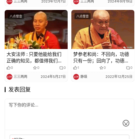
三三两两
2023年12月7日
三三两两
2024年9月19日
八点僧音
八点僧音
大安法师 : 只要他能给我们
梦参老和尚：不回向，功德
正确的知见，都值得我们尊
只有一份；回向了，功德变
重。你不要去找善知识的毛
成百份千份万份
0
0
0
1
0
0
病
三三两两
2024年5月27日
静瑛
2022年12月25日
发表回复