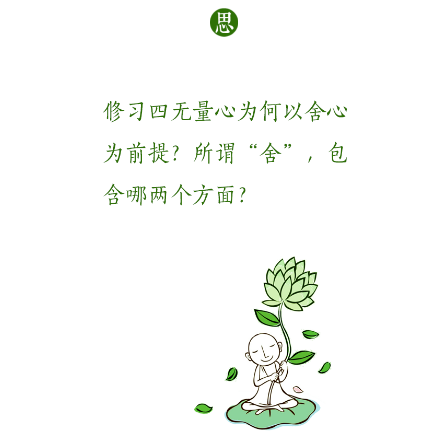
菩
提
专
题
公
益
慈
善
佛
教
人
登录
注册
物
寺
院