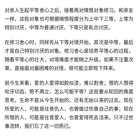
对亲人生起平等舍心之后，接着再对嗔恨对象修习。和亲友
一样，这些对象也可根据嗔恨程度分为上中下三等，上等为
特别讨厌，中等为普通讨厌，下等只是有点讨厌。
在修习舍心时，同样先从下等对境开始，其次是中等，最后
才是自己特别讨厌的对象。修习舍心是培养平等心的过程，
随着平等心的壮大，对境难度才能随之升级。如果不注重次
第，直接面对最困难的对境，很可能立即败下阵来。
就今生来看，爱的人爱得如胶似漆，难以割舍；恨的人恨得
咬牙切齿，势不两立，怎么可能平等？这就要从轮回的角度
思考。生命不是从今生开始的，还有无始以来的过去。现在
所爱的人，可能是往昔仇人，也曾做过伤害自己的事；现在
所恨的人，可能是往昔爱人，也曾爱得死去活来。只不过世
事流转，我们忘了这一切而已。