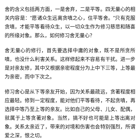
舍的含义包括两方面，一是舍弃，二是平等。四无量心的相
关内容是：“愿诸众生远离贪嗔之心，住平等舍。”只有克服
贪嗔，才能平等看待众生，以一切众生作为修习慈悲和随喜
的所缘对象。那么，如何修习舍无量心？
舍无量心的修行，首先要选择中庸的对象，既不是所贪所
嗔，也没什么利害关系。这样修起来不容易有干扰。进一步
是对亲友修，其中又根据亲密程度分为上中下三等，上等最
为亲密，而中下次之。
修习舍心是从下等亲友开始，因为关系最疏远，贪著程度相
应最轻。修到一定程度，能对他们平等看待，不起贪嗔，再
选择中等乃至上等的亲友。比如自己的父母、儿女、配偶，
就属于上等贪著对象。当然，搞不好也可能是上等出离对
象。关系太亲近了，带来的对境和伤害也会特别强烈，所谓
爱之深，恨之切。