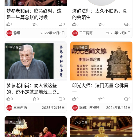
梦参老和尚：临命终时，这
济群法师：太久不联系，真
是一生算总账的时候
的会陌生
1
0
0
0
0
0
静瑛
2022年12月6日
三三两两
2023年12月6日
八点僧音
八点僧音
梦参老和尚：劝人做这些
印光大师：法门无量 念佛第
的，说不定就是地藏王菩萨
一
的化身
0
0
0
0
0
0
三三两两
2025年2月6日
编辑：庄雅婷
2024年5月31日
八点僧音
八点僧音