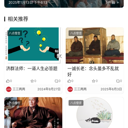
规
2025年1月13日 下午6:13
下一篇
免
相关推荐
责
声
八点僧音
八点僧音
明
济群法师：一道人生必答题
一诚长老：念头虽多不乱就
好
0
0
0
0
0
0
三三两两
2024年9月27日
三三两两
2025年6月3日
八点僧音
八点僧音