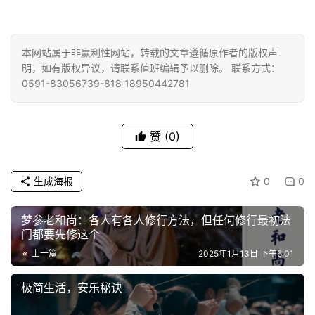
巡
礼
本网站属于非赢利性网站，转载的文章遵循原作者的版权声
视
明，如有版权异议，请联系值班编辑予以删除。 联系方式：
0591-83056739-818 18950442781
频
纪
赞
(0)
录
佛
生成海报
0
0
教
艺
梦参老和尚：各人有各人修行方法，但任何修行最初法
术
门都要先修这个
上一篇
2025年1月13日 下午6:01
政
策
极简生活，安乐秘诀
法