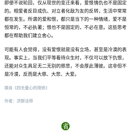
即使不说轮回，仅从现世的变迁来看，爱恨情仇也不是固定
的。相爱者反目成仇、对立者化敌为友的反转，生活中常常
都在发生。所谓的爱和恨，都只是当下的一种情绪，爱不是
资
恒常的，不必执著；恨也不是固定的，不必在意。这些思考
讯
都在帮助我们建立舍心。
八
可能有人会觉得，没有爱恨就是没有立场，甚至是冷漠的表
点
现。事实上，当我们平等看待众生时，不仅可以放下仇恨，
僧
音
还能对众生具足无二无别的慈悲，不会厚此薄彼。这非但不
是冷漠，反而是大慈、大悲、大爱。
高
摘自《四无量心的观修》
僧
访
作者：济群法师
谈
心
乐