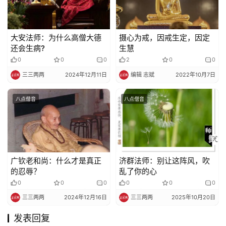
大安法师：为什么高僧大德
摄心为戒，因戒生定，因定
还会生病?
生慧
0
0
0
2
0
0
三三两两
2024年12月11日
编辑 志斌
2022年10月7日
八点僧音
八点僧音
广钦老和尚：什么才是真正
济群法师：别让这阵风，吹
的忍辱？
乱了你的心
0
0
0
0
0
0
三三两两
2024年12月16日
三三两两
2025年10月20日
发表回复