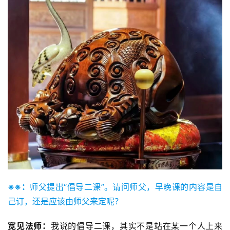
※※：
师父提出“倡导二课”。请问师父，早晚课的内容是自
己订，还是应该由师父来定呢？
宽见法师：
我说的倡导二课，其实不是站在某一个人上来