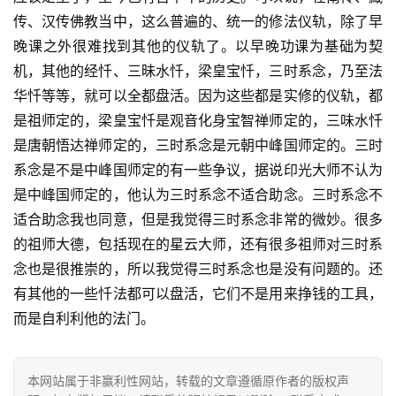
传、汉传佛教当中，这么普遍的、统一的修法仪轨，除了早
专
晚课之外很难找到其他的仪轨了。以早晚功课为基础为契
题
机，其他的经忏、三昧水忏，梁皇宝忏，三时系念，乃至法
华忏等等，就可以全都盘活。因为这些都是实修的仪轨，都
公
是祖师定的，梁皇宝忏是观音化身宝智禅师定的，三味水忏
益
慈
是唐朝悟达禅师定的，三时系念是元朝中峰国师定的。三时
善
系念是不是中峰国师定的有一些争议，据说印光大师不认为
是中峰国师定的，他认为三时系念不适合助念。三时系念不
佛
适合助念我也同意，但是我觉得三时系念非常的微妙。很多
教
的祖师大德，包括现在的星云大师，还有很多祖师对三时系
人
登录
注册
念也是很推崇的，所以我觉得三时系念也是没有问题的。还
物
有其他的一些忏法都可以盘活，它们不是用来挣钱的工具，
而是自利利他的法门。
寺
院
巡
本网站属于非赢利性网站，转载的文章遵循原作者的版权声
礼