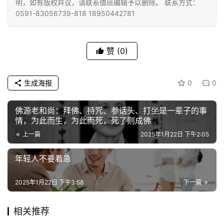
明，如有版权异议，请联系值班编辑予以删除。 联系方式：
0591-83056739-818 18950442781
视
频
赞
(0)
纪
录
生成海报
0
0
佛
佛源老和尚：拜佛、持咒、参话头、打坐是一辈子的事
教
情，为此而生，为此而死，死了则成佛
艺
上一篇
2025年1月22日 下午2:05
术
年轻人不要着急
政
策
2025年1月22日 下午3:58
下一篇
法
规
相关推荐