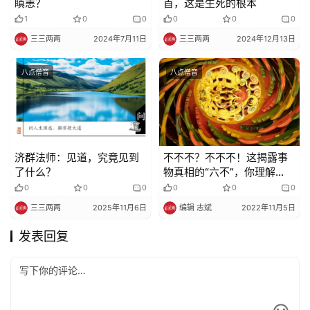
瞋恚？
首，这是生死的根本
1
0
0
0
0
0
三三两两
2024年7月11日
三三两两
2024年12月13日
八点僧音
八点僧音
济群法师：见道，究竟见到
不不不？不不不！这揭露事
了什么？
物真相的“六不”，你理解
吗？
0
0
0
0
0
0
三三两两
2025年11月6日
编辑 志斌
2022年11月5日
发表回复