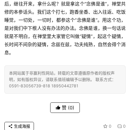
后，继往开来，拿什么呢？就是拿这个“念佛是谁”，禅堂共
公
修的本参话头。我们这个打七，跑香坐香、出入往返、吃饭
益
睡觉，一切处，一切时，都参这个“念佛是谁”。用这个功，
慈
是对我们中下根人没有办法的办法。念佛是谁，换一句话说
善
就是不明白，在禅堂里大家管它叫做“疑情”，起这个疑情，
长时间不间杂的疑情，念兹在兹，功夫纯熟，自然会得个消
佛
教
息。
人
登录
注册
物
本网站属于非赢利性网站，转载的文章遵循原作者的版权声
明，如有版权异议，请联系值班编辑予以删除。 联系方式：
寺
0591-83056739-818 18950442781
院
巡
礼
赞
(0)
视
频
生成海报
0
0