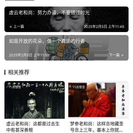
纪
虚云老和尚：努力办道，不要错过时光
录
上一篇
2025年2月5日 上午11:46
佛
如是开放的花朵，像一个真正的行者
教
艺
2025年2月5日 上午11:50
下一篇
术
相关推荐
政
策
法
八点僧音
八点僧音
规
免
责
虚云老和尚：这都是过去生
梦参老和尚：这样念地藏圣
声
中有甚深善根
号念上三年，基本上你就得
明