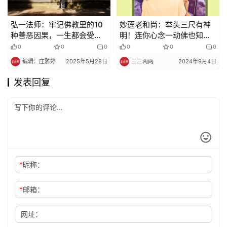
弘一法师：牢记佛教里的10
妙莲老和尚：举头三尺有神
种善恶因果，一生都会受益
明！连你心念一动佛也知
无穷 ！
道，这样你还敢胆大随便地
0
0
0
0
0
0
胡思乱想吗?
编辑：庄雅婷
2025年5月28日
三三两两
2024年9月4日
发表回复
*
昵称：
*
邮箱：
网址：