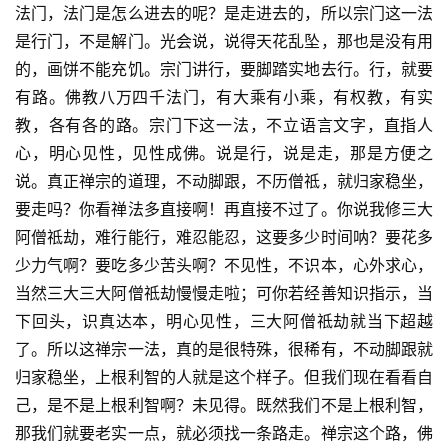
法门，法门是怎么进去的呢？是走进去的，所以宗门这一法
是行门，不是解门。光会说，说得天花乱坠，那也是没有用
的，画饼不能充饥。宗门讲行，要脚踏实地去行。行，就要
有路。佛教八万四千法门，有大乘有小乘，有权教，有实
教，各有各的路。宗门下这一法，不立语言文字，直指人
心，明心见性，见性成佛。说是行，说是走，那是方便之
说。真正禅宗的道理，不动脚跟，不历僧祗，就归家稳坐，
要走吗？你看禅法多直接啊！再直接不过了。你说我修三大
阿僧祗劫，难行能行，难忍能忍，这要多少时间呐？要花多
少力气啊？要吃多少苦头啊？不见性，不识本，心外求心，
当然三大三大阿僧祗劫慢慢走啦；可你若经善知识指示，当
下回头，识真达本，明心见性，三大阿僧祗劫就当下超越
了。所以这禅宗一法，真的是很特殊，很稀有，不动脚跟就
归家稳坐，上根利智的人就是这个样子。但我们现在看看自
资
己，是不是上根利智啊？未见得。既然我们不是上根利智，
讯
那我们就要老实一点，就必须找一条路走。禅宗这个路，佛