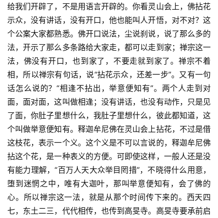
给我们开辟了，不是用语言开辟的。你看灵山会上，佛拈花
八
示众，没有讲话，没有开口，他也能叫人开悟，对不对？这
点
僧
个公案大家都熟悉。佛开口说法，尘说刹说，说了那么多的
音
法，开示了那么多条路给大家走，都可以走到家；禅宗这一
法，佛没有开口，也到家了，不要走就到家了。禅宗不着
高
相，所以禅宗有句话，说“拈花示众，还差一步”。又有一句
僧
话怎么说的？“相逢不拈出，举意便知有”。两个人走到对
访
面，面对面，这叫做相逢；没有讲话，也没有动作，只是见
谈
了面，你肚子里想什么，我肚子里想什么，彼此都知道，这
个叫做举意便知有。释迦牟尼佛在灵山会上拈花，不过是借
心
这枝花，表示一个义。这个义是不可以言说的，释迦牟尼佛
乐
菩
拈这个花，是一种表义的方便。可即使这样，一般人还是没
提
有能力理解，“百万人天大众举目罔措”，不晓得什么用意，
堕到迷惘之中，唯有大迦叶，那叫举意便知有，会了佛的
专
心。所以禅宗这一法，就是从那个时间传下来的。西天四
题
七，东土二三，代代相传，也传到高旻寺。高旻寺要承前启