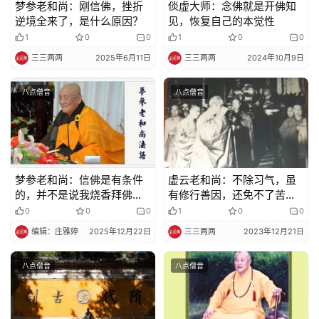
梦参老和尚：刚信佛，挫折
倓虚大师：念佛就是开佛知
逆境全来了，是什么原因？
见，恢复自己的本觉性
1
0
0
1
0
0
三三两两
2025年6月11日
三三两两
2024年10月9日
八点僧音
八点僧音
梦参老和尚：信佛是有条件
虚云老和尚：不除习气，虽
的，并不是说我烧香拜佛就
有修行善因，还免不了苦
算是信佛了。
果，生死不了 ！
0
0
0
1
0
0
编辑：庄雅婷
2025年12月22日
三三两两
2023年12月21日
八点僧音
八点僧音