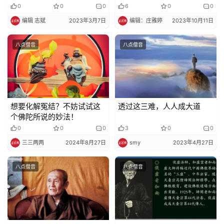
到成就了
0
0
0
6
0
0
编辑 志斌
2023年3月7日
编辑：庄雅婷
2023年10月11日
八点僧音
八点僧音
想要化解冤结？不妨试试这
透过这三难，人人成大道
个佛陀所说的妙法！
0
0
0
3
0
0
三三两两
2024年8月27日
smy
2023年4月27日
八点僧音
八点僧音