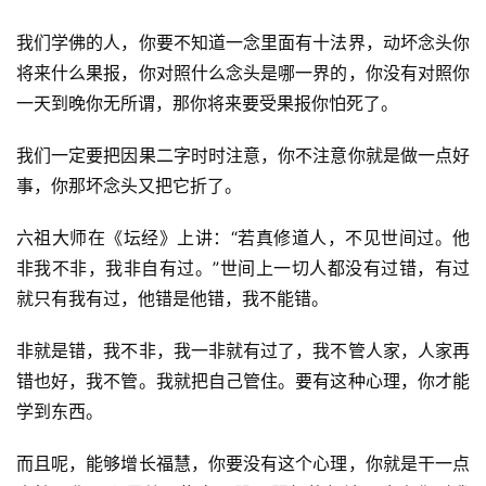
八
点
我们学佛的人，你要不知道一念里面有十法界，动坏念头你
僧
将来什么果报，你对照什么念头是哪一界的，你没有对照你
音
一天到晚你无所谓，那你将来要受果报你怕死了。
高
我们一定要把因果二字时时注意，你不注意你就是做一点好
僧
事，你那坏念头又把它折了。
访
谈
六祖大师在《坛经》上讲：“若真修道人，不见世间过。他
非我不非，我非自有过。”世间上一切人都没有过错，有过
心
就只有我有过，他错是他错，我不能错。
乐
菩
非就是错，我不非，我一非就有过了，我不管人家，人家再
提
错也好，我不管。我就把自己管住。要有这种心理，你才能
学到东西。
专
题
而且呢，能够增长福慧，你要没有这个心理，你就是干一点