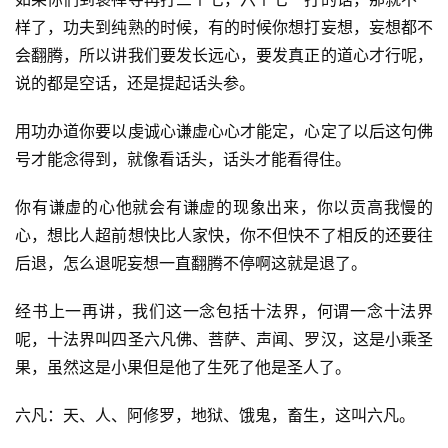
样了，功夫到纯熟的时候，有的时候你想打妄想，妄想都不
会翻腾，所以讲我们要发长远心，要发真正的道心才行呢，
说的都是空话，还是提起话头参。
用功办道你要以虔诚心谦虚心心才能定，心定了以后这句佛
号才能念得到，就像看话头，话头才能看得住。
你有谦虚的心他就会有谦虚的现象出来，你以贡高我慢的
心，想比人超前想快比人家快，你不但快不了相反的还要往
后退，怎么退呢妄想一直翻腾不停啊这就是退了。
经书上一再讲，我们这一念包括十法界，何谓一念十法界
呢，十法界叫四圣六凡佛、菩萨、声闻、罗汉，这是小乘圣
果，虽然这是小果但是他了生死了他是圣人了。
六凡：天、人、阿修罗，地狱、饿鬼，畜生，这叫六凡。