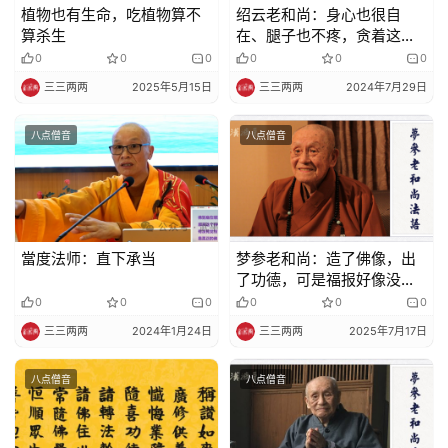
植物也有生命，吃植物算不
绍云老和尚：身心也很自
算杀生
在、腿子也不疼，贪着这一
境界你就麻烦了
0
0
0
0
0
0
三三两两
2025年5月15日
三三两两
2024年7月29日
八点僧音
八点僧音
當度法师：直下承当
梦参老和尚：造了佛像，出
了功德，可是福报好像没有
来？
0
0
0
0
0
0
三三两两
2024年1月24日
三三两两
2025年7月17日
八点僧音
八点僧音