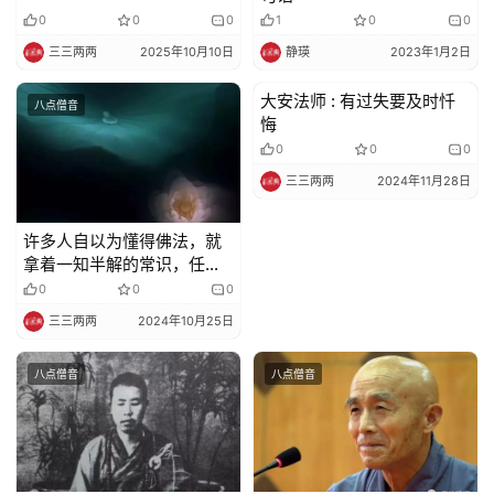
0
0
0
1
0
0
三三两两
2025年10月10日
静瑛
2023年1月2日
大安法师 : 有过失要及时忏
八点僧音
八点僧音
悔
0
0
0
三三两两
2024年11月28日
许多人自以为懂得佛法，就
拿着一知半解的常识，任意
理解佛法
0
0
0
三三两两
2024年10月25日
八点僧音
八点僧音