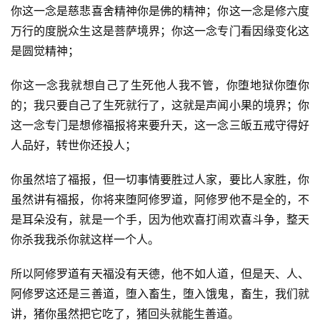
你这一念是慈悲喜舍精神你是佛的精神；你这一念是修六度
万行的度脱众生这是菩萨境界；你这一念专门看因缘变化这
是圆觉精神；
你这一念我就想自己了生死他人我不管，你堕地狱你堕你
的；我只要自己了生死就行了，这就是声闻小果的境界；你
这一念专门是想修福报将来要升天，这一念三皈五戒守得好
人品好，转世你还投人；
你虽然培了福报，但一切事情要胜过人家，要比人家胜，你
虽然讲有福报，你将来堕阿修罗道，阿修罗他不是全的，不
是耳朵没有，就是一个手，因为他欢喜打闹欢喜斗争，整天
你杀我我杀你就这样一个人。
资
所以阿修罗道有天福没有天德，他不如人道，但是天、人、
讯
阿修罗这还是三善道，堕入畜生，堕入饿鬼，畜生，我们就
讲，猪你虽然把它吃了，猪回头就能生善道。