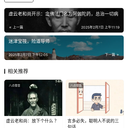
纪
虚云老和尚开示：念佛法门名为阿伽陀药，总治一切病
录
上一篇
2025年2月7日 上午11:19
佛
教
迷津宝筏，险道导师
艺
术
2025年2月7日 下午12:05
下一篇
政
相关推荐
策
法
八点僧音
八点僧音
规
免
责
声
虚云老和尚：放下个什么 ？
言多必失，聪明人不说的三
明
句话