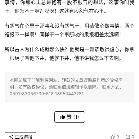
事情，你那心里总是抱有一股不服气的想法，这事你叫我
公
干，你怎不干啊？哎呀！这就有股怨气在心里。
益
慈
有怨气在心里干那事和没有怨气干，用恭敬心做事情，两个
善
福报不一样啊！同样干一个事所收的果报相差太远啊！
佛
所以古人为什么成就那么快？他就是一颗恭敬谦虚心，你拿
教
一根绳子叫他下井，他就下井，他不讲我怎么下去啊。
人
登录
注册
物
本网站属于非赢利性网站，转载的文章遵循原作者的版权声
寺
明，如有版权异议，请联系值班编辑予以删除。 联系方式：
院
0591-83056739-818 18950442781
巡
礼
赞
(1)
视
频
生成海报
0
0