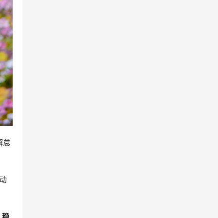
懈怠
动
、稳