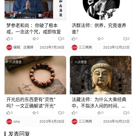
梦参老和尚 ：你破了根本
济群法师：供养，究竟谁养
戒，一念这个咒，戒即恢复
谁？
3
0
0
1
0
0
编辑：庄雅婷
2023年7月26日
三三两两
2023年12月22日
八点僧音
八点僧音
开光后的东西更有“灵性”
法藏法师：为什么大乘经典
吗？一文正确解读“开光”
中，不指涉人间的时间、地
点、人名？——谈「大乘为
3
0
0
1
0
0
佛所亲说」的理论内涵
smy
2023年3月28日
三三两两
2024年10月22日
发表回复