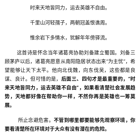
时来天地皆同力，运去英雄不自由。
千里山河轻孺子，两朝冠盖恨谯周。
惟余岩下多情水，犹解年年傍驿流。
       这首诗是怀念当年诸葛亮协助刘备建立蜀国。刘备三
顾茅庐以后，诸葛亮愿意从南阳隐居状态出来“为主忧”，希
望能够让天下太平。他向北伐魏，向东伐吴，这些都是良
谋、良计。但可惜的是，
后面三、四句才是最重要的，“时
来天地皆同力，运去英雄不自由”，如果看清楚社会发展趋
资
势，天地都好像在帮助你一样，不然你再是英雄也一筹莫
讯
展。
八
        所止念避危害。
不管到哪里都要能够先观察环境，你
点
僧
要看清楚所在环境对于大众有没有潜在的危险。
音