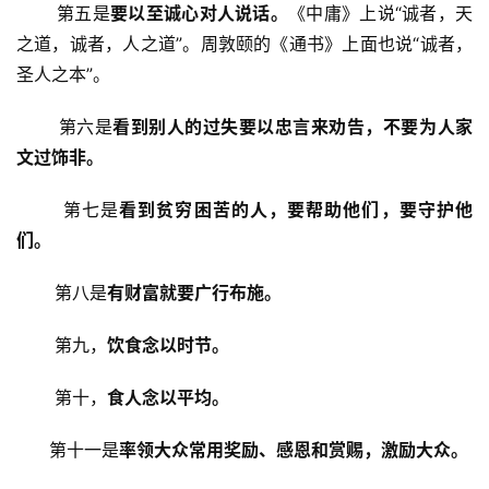
       第五是
要以至诚心对人说话。
《中庸》上说“诚者，天
之道，诚者，人之道”。周敦颐的《通书》上面也说“诚者，
高
僧
圣人之本”。
访
谈
       第六是
看
到别人的过失要以忠言来劝告，不要为人家
文过饰非。
心
       第七是
看到贫穷困苦的人，要帮助他们，要守护他
乐
菩
们。
提
       第八是
有财富就要广行布施。
专
       第九，
饮食念以时节。
题
       第十，
食人念以平均。
公
益
      第十一是
率领大众常用奖励、感恩和赏赐，激励大众。
慈
善