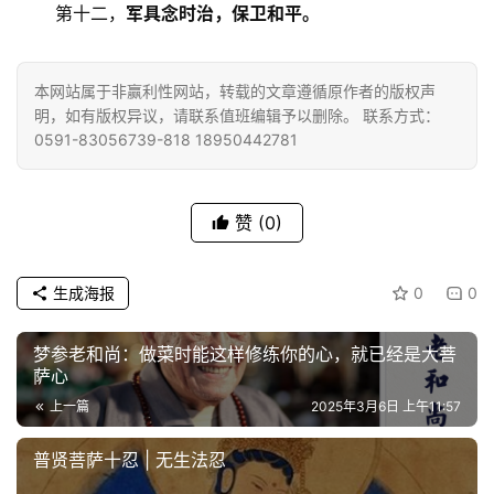
       第十二，
军具念时治，保卫和平。
佛
教
本网站属于非赢利性网站，转载的文章遵循原作者的版权声
人
明，如有版权异议，请联系值班编辑予以删除。 联系方式：
登录
注册
物
0591-83056739-818 18950442781
寺
赞
(0)
院
巡
礼
生成海报
0
0
视
梦参老和尚：做菜时能这样修练你的心，就已经是大菩
频
萨心
上一篇
2025年3月6日 上午11:57
纪
录
普贤菩萨十忍 | 无生法忍