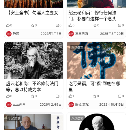
【安士全书】勿淫人之妻女
绍云老和尚：修行任何法
门，都要有这样一个念头，
才能得到真实利益
0
0
0
0
0
0
静瑛
2023年1月7日
三三两两
2025年8月29日
八点僧音
八点僧音
虚云老和尚：不论修何法门
吃亏是福，可“福”到底在哪
等，总以持戒为本
里
0
0
0
1
0
0
三三两两
2026年2月9日
编辑 志斌
2022年10月15日
八点僧音
八点僧音