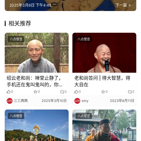
佛
2025年3月6日 下午4:48
下一篇
教
艺
相关推荐
术
八点僧音
八点僧音
政
策
法
规
绍云老和尚：禅堂止静了，
老和尚答问 | 得大智慧，得
手机还在鬼叫鬼叫的，你说
大自在
免
他能搞什么?
0
0
0
0
0
0
责
声
三三两两
2025年3月10日
smy
2023年6月11日
明
八点僧音
八点僧音