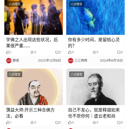
八点僧音
八点僧音
声
明
学佛之人出现这些状况，后
你有多少时间，是留给心灵
果很严重……
的？
1
0
0
0
0
0
静瑛
2022年12月8日
三三两两
2024年6月18日
八点僧音
八点僧音
蕅益大师:开示三种念佛方
自己不发心，就是释迦如来
法，必看
也不奈你何｜虚云老和尚
1
0
0
0
0
0