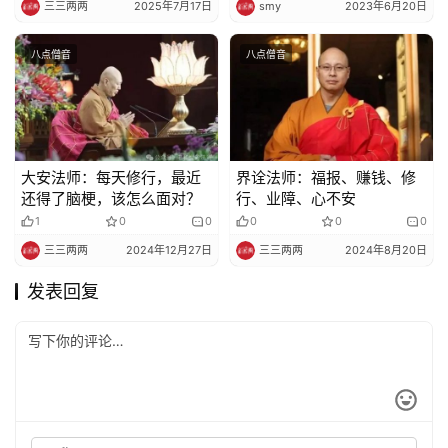
三三两两
2025年7月17日
smy
2023年6月20日
八点僧音
八点僧音
大安法师：每天修行，最近
界诠法师：福报、赚钱、修
还得了脑梗，该怎么面对？
行、业障、心不安
1
0
0
0
0
0
三三两两
2024年12月27日
三三两两
2024年8月20日
发表回复