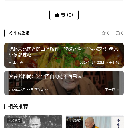
题
赞
(0)
公
益
生成海报
0
0
慈
善
吃起来比肉香的山药腐竹！软嫩香滑，营养滋补！老人
小孩都爱吃~
佛
上一篇
2024年5月22日 下午4:46
教
人
登录
注册
梦参老和尚：这个回向功德不可思议
物
2024年5月22日 下午4:55
下一篇
寺
院
相关推荐
巡
礼
八点僧音
八点僧音