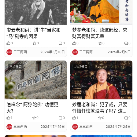
视
频
纪
虚云老和尚：讲“牛”当家和
梦参老和尚：读这部经，求
录
“马”副寺的因果
财富得财富无量
0
0
0
0
0
0
佛
三三两两
2024年3月10日
三三两两
2025年2月5日
教
艺
八点僧音
八点僧音
术
政
策
怎样念“ 阿弥陀佛” 功德更
妙莲老和尚：犯了戒，只要
法
大?
忏悔忏悔就没事了吗？这种
规
观念大错特错！
1
0
0
1
0
0
三三两两
2024年7月19日
三三两两
2024年7月24日
免
责