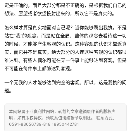
讯
定是正确的，而且大部分都是不正确的，是根据我们自己的
想法、愿望或者欲望投射出来的，所以它不是真实的。
八
点
怎么样才算是真实地面对自己呢？当你能够跳出我执，不是
僧
站在“我”的观念，而是站在全局、整体的观念去看待这一切
音
的时候，才能够产生客观的认识。这种客观的认识才靠近真
实，而它并不是真实。绝大部分的人连这种客观的认识都很
高
难达到。有些人偶尔可能在某一件事上能够达到客观，但是
僧
不可能在每件事上都够达到客观。
访
谈
一个无我的人才能够达到完全的客观。所以，这是我执的问
题。
心
乐
菩
本网站属于非赢利性网站，转载的文章遵循原作者的版权声
提
明，如有版权异议，请联系值班编辑予以删除。 联系方式：
0591-83056739-818 18950442781
专