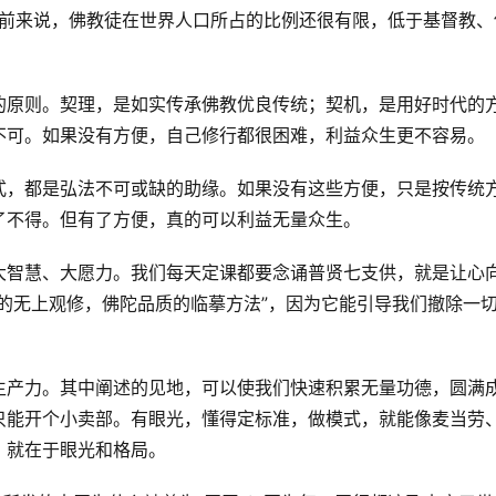
目前来说，佛教徒在世界人口所占的比例还很有限，低于基督教、
的原则。契理，是如实传承佛教优良传统；契机，是用好时代的
不可。如果没有方便，自己修行都很困难，利益众生更不容易。
式，都是弘法不可或缺的助缘。如果没有这些方便，只是按传统
了不得。但有了方便，真的可以利益无量众生。
大智慧、大愿力。我们每天定课都要念诵普贤七支供，就是让心
的无上观修，佛陀品质的临摹方法”，因为它能引导我们撤除一
生产力。其中阐述的见地，可以使我们快速积累无量功德，圆满
只能开个小卖部。有眼光，懂得定标准，做模式，就能像麦当劳
，就在于眼光和格局。