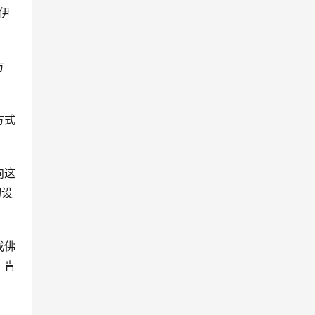
伊
方
方式
向这
切设
成佛
、肯