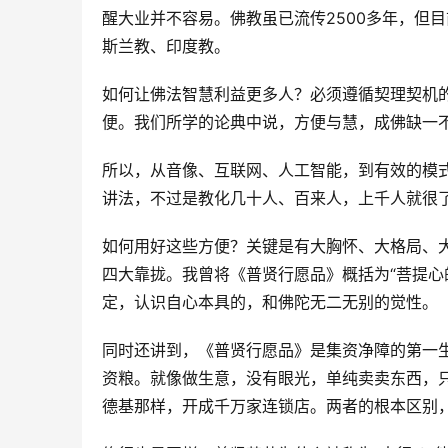
醒大业并不容易。佛教虽已流传2500多年，但
斯兰教、印度教。
如何让佛法智慧利益更多人？必须遵循契理契机
便。我们所学的论典中说，方便与慧，成佛缺一
所以，从音像、互联网、人工智能，到有效的模
讲法，不过是教化几十人、百来人，上千人就很
如何用好这些方便？关键是有大胸怀、大格局、
四大靠拢。我曾将《普贤行愿品》概括为“菩提心
定，认识自心本具的，和佛陀无二无别的觉性。
同时还讲到，《普贤行愿品》是集资净障的第一
资粮。就像做生意，没有眼光，单纯卖卖东西，
德基那样，开成千万家连锁店。两者的根本区别