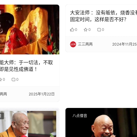
大安法师 ：没有皈依，烧香没
音
八点僧音
固定时间，这样是否不好？
0
0
0
三三两两
2024年11月2
能大师：于一切法，不取
即是见性成佛道 ！
0
0
两两
2025年1月22日
音
八点僧音