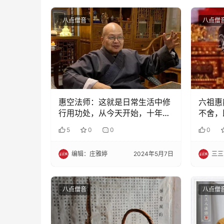
八点僧音
八点僧
惠空法师：这就是日常生活中修
六祖惠
行用功处，从今天开始，十年八
不舍，
年就会有成绩
5
0
0
0
编辑：庄雅婷
2024年5月7日
三三
八点僧音
八点僧