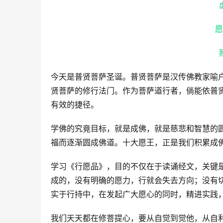
愿
今天是普贤菩萨圣诞。普贤菩萨是汉传佛教家喻
贤菩萨的修行法门。作为菩萨道行者，倘能依普贤
有效的捷径。
学佛的究竟目标，就是成佛，就是慈悲和智慧的
福而逐渐圆成佛道。十大愿王，正是我们积累成
学习《行愿品》，目的不仅在于读诵经文，关键是
成的，没有明确的愿力，行就会失去方向；没有
实于行持中，在发起广大愿心的同时，精进实践
我们天天都在修菩提心，要从自觉到觉他，从自