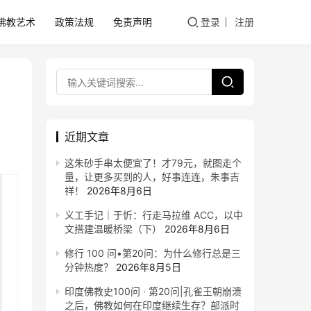
佛教艺术
政策法规
免责声明
登录
注册
近期文章
这朱砂手串太便宜了！才79元，就图走个
量，让更多买到的人，好事连连，朱事吉
祥！
2026年8月6日
义工手记｜于忻：行走马拉维 ACC，以中
文搭建温暖桥梁（下）
2026年8月6日
修行 100 问•第20问：为什么修行总是三
分钟热度？
2026年8月5日
印度佛教史100问 · 第20问|孔雀王朝崩溃
之后，佛教如何在印度继续生存？部派时