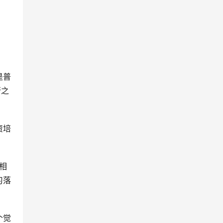
是普
行之
资培
相
习落
个觉