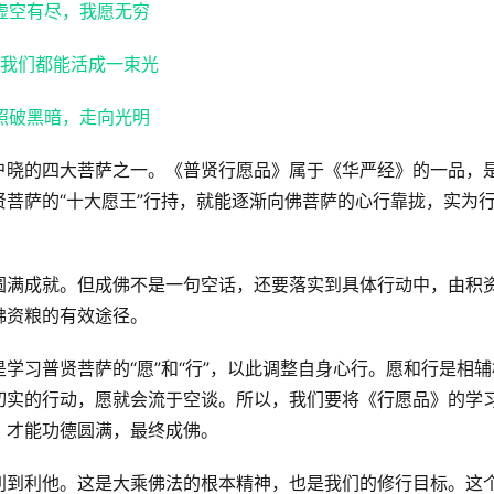
虚空有尽，我愿无穷
我们都能活成一束光
照破黑暗，走向光明
户晓的四大菩萨之一。《普贤行愿品》属于《华严经》的一品，
菩萨的“十大愿王”行持，就能逐渐向佛菩萨的心行靠拢，实为
圆满成就。但成佛不是一句空话，还要落实到具体行动中，由积
佛资粮的有效途径。
学习普贤菩萨的“愿”和“行”，以此调整自身心行。愿和行是相辅
切实的行动，愿就会流于空谈。所以，我们要将《行愿品》的学
，才能功德圆满，最终成佛。
利到利他。这是大乘佛法的根本精神，也是我们的修行目标。这