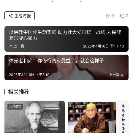
公
生成海报
0
0
益
慈
以佛教中国化生动实践 助力壮大爱国统一战线 为民族
善
复兴凝心聚力
上一篇
2025年4月16日 下午1:43
佛
教
体光老和尚：你修行真有受益了，就会这样子
人
登录
注册
物
2025年4月19日 下午5:19
下一篇
寺
相关推荐
院
巡
八点僧音
八点僧音
礼
视