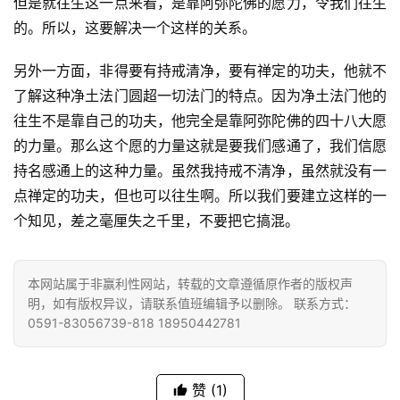
但是就往生这一点来看，是靠阿弥陀佛的愿力，令我们往生
的。所以，这要解决一个这样的关系。
八
点
另外一方面，非得要有持戒清净，要有禅定的功夫，他就不
僧
音
了解这种净土法门圆超一切法门的特点。因为净土法门他的
往生不是靠自己的功夫，他完全是靠阿弥陀佛的四十八大愿
高
的力量。那么这个愿的力量这就是要我们感通了，我们信愿
僧
持名感通上的这种力量。虽然我持戒不清净，虽然就没有一
访
点禅定的功夫，但也可以往生啊。所以我们要建立这样的一
谈
个知见，差之毫厘失之千里，不要把它搞混。
心
乐
本网站属于非赢利性网站，转载的文章遵循原作者的版权声
菩
明，如有版权异议，请联系值班编辑予以删除。 联系方式：
提
0591-83056739-818 18950442781
专
赞
(1)
题