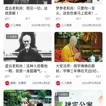
频
虚云老和尚：照见一切，这
梦参老和尚：只要你一发
就是解 ！
火，这些伤害马上就来！立
纪
竿见影！
0
0
0
0
0
0
录
三三两两
2025年3月17日
三三两两
2024年5月31日
佛
八点僧音
八点僧音
教
艺
术
政
虚云老和尚｜这种人但看他
大安法师：刚学佛佛在眼
策
一眼，就是一身狐骚气，令
前，学佛三年佛在天边(切忌
法
人退心招堕 !
懈怠放逸)
0
0
0
1
0
0
规
编辑：庄雅婷
2024年2月6日
三三两两
2024年10月9日
免
八点僧音
八点僧音
责
声