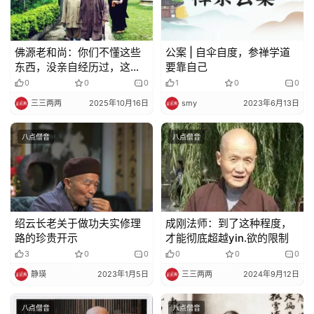
明
佛源老和尚：你们不懂这些
公案 | 自伞自度，参禅学道
东西，没亲自经历过，这些
要靠自己
境界我都经历过了
0
0
0
1
0
0
三三两两
2025年10月16日
smy
2023年6月13日
八点僧音
八点僧音
绍云长老关于做功夫实修理
成刚法师：到了这种程度，
路的珍贵开示
才能彻底超越yin.欲的限制
3
0
0
0
0
0
静瑛
2023年1月5日
三三两两
2024年9月12日
八点僧音
八点僧音