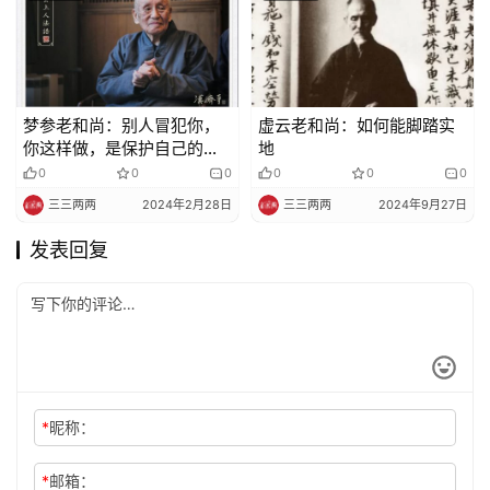
梦参老和尚：别人冒犯你，
虚云老和尚：如何能脚踏实
你这样做，是保护自己的方
地
法
0
0
0
0
0
0
三三两两
2024年2月28日
三三两两
2024年9月27日
发表回复
*
昵称：
*
邮箱：